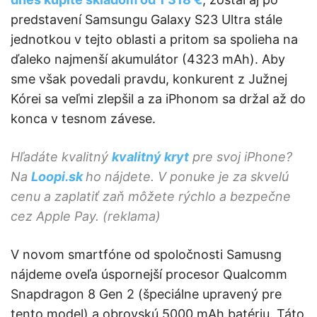
predstavení Samsungu Galaxy S23 Ultra stále
jednotkou v tejto oblasti a pritom sa spolieha na
ďaleko najmenší akumulátor (4323 mAh). Aby
sme však povedali pravdu, konkurent z Južnej
Kórei sa veľmi zlepšil a za iPhonom sa držal až do
konca v tesnom závese.
Hľadáte kvalitný
kvalitný kryt
pre svoj iPhone?
Na
Loopi.sk
ho nájdete. V ponuke je za skvelú
cenu a zaplatiť zaň môžete rýchlo a bezpečne
cez Apple Pay. (reklama)
V novom smartfóne od spoločnosti Samusng
nájdeme oveľa úspornejší procesor Qualcomm
Snapdragon 8 Gen 2 (špeciálne upravený pre
tento model) a obrovskú 5000 mAh batériu. Táto