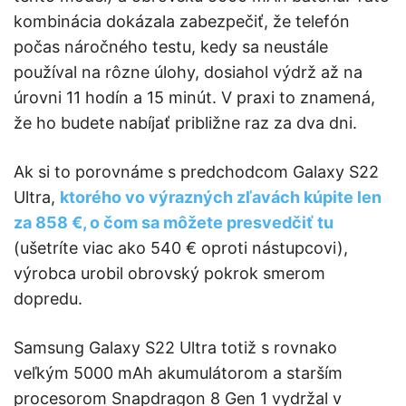
kombinácia dokázala zabezpečiť, že telefón
počas náročného testu, kedy sa neustále
používal na rôzne úlohy, dosiahol výdrž až na
úrovni 11 hodín a 15 minút. V praxi to znamená,
že ho budete nabíjať približne raz za dva dni.
Ak si to porovnáme s predchodcom Galaxy S22
Ultra,
ktorého vo výrazných zľavách kúpite len
za 858 €, o čom sa môžete presvedčiť tu
(ušetríte viac ako 540 € oproti nástupcovi),
výrobca urobil obrovský pokrok smerom
dopredu.
Samsung Galaxy S22 Ultra totiž s rovnako
veľkým 5000 mAh akumulátorom a starším
procesorom Snapdragon 8 Gen 1 vydržal v