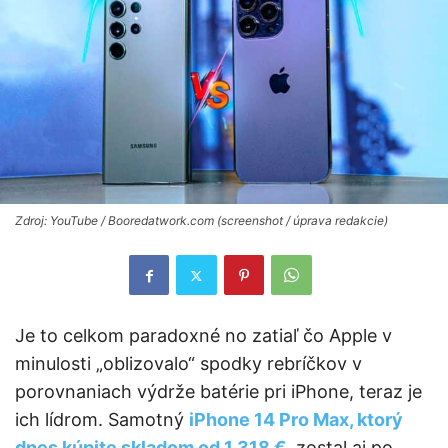
Zdroj: YouTube / Booredatwork.com (screenshot / úprava redakcie)
Je to celkom paradoxné no zatiaľ čo Apple v
minulosti „oblizovalo“ spodky rebríčkov v
porovnaniach výdrže batérie pri iPhone, teraz je
ich lídrom. Samotný
iPhone 14 Pro Max, ktorý
dnes kúpite skladom od 1 318 €
, zostal aj po