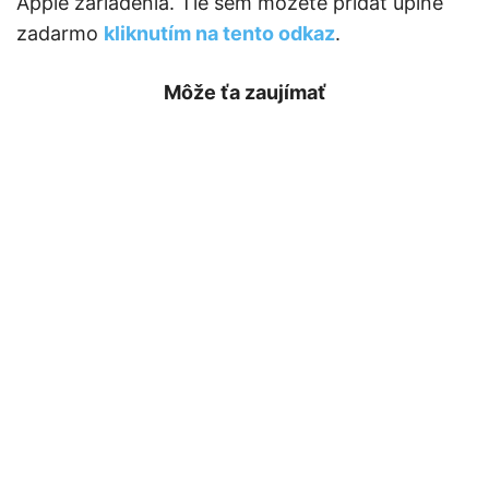
Apple zariadenia. Tie sem môžete pridať úplne
zadarmo
kliknutím na tento odkaz
.
Môže ťa zaujímať