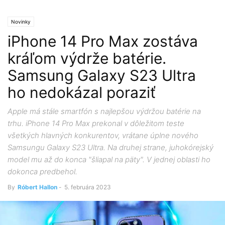
Novinky
iPhone 14 Pro Max zostáva
kráľom výdrže batérie.
Samsung Galaxy S23 Ultra
ho nedokázal poraziť
Apple má stále smartfón s najlepšou výdržou batérie na
trhu. iPhone 14 Pro Max prekonal v dôležitom teste
všetkých hlavných konkurentov, vrátane úplne nového
Samsungu Galaxy S23 Ultra. Na druhej strane, juhokórejský
model mu až do konca "šliapal na päty". V jednej oblasti ho
dokonca predbehol.
By
Róbert Hallon
-
5. februára 2023