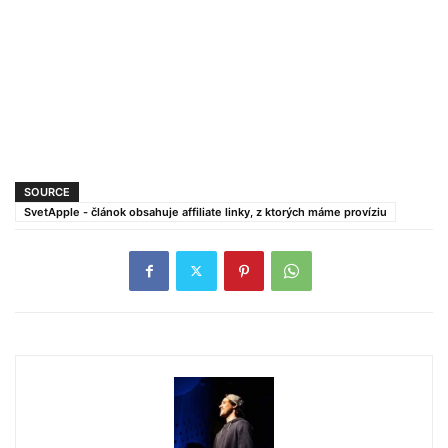
SOURCE
SvetApple - článok obsahuje affiliate linky, z ktorých máme províziu