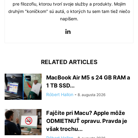
pre filozofiu, ktorou tvorí svoje služby a produkty. Mojím
druhým "koníčkom" sú autá, o ktorých tu sem tam tiež niečo
napíšem.
RELATED ARTICLES
MacBook Air M5 s 24 GB RAM a
1 TB SSD...
Róbert Hallon
-
8. augusta 2026
Fajčíte pri Macu? Apple môže
ODMIETNUŤ opravu. Pravda je
však trochu...
Róbert Hallon
-