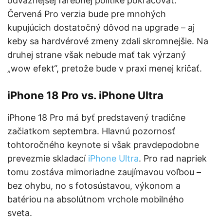
odvážnejšej farebnej politike pokračovať.
Červená Pro verzia bude pre mnohých
kupujúcich dostatočný dôvod na upgrade – aj
keby sa hardvérové zmeny zdali skromnejšie. Na
druhej strane však nebude mať tak výrzaný
„wow efekt“, pretože bude v praxi menej kričať.
iPhone 18 Pro vs. iPhone Ultra
iPhone 18 Pro má byť predstavený tradične
začiatkom septembra. Hlavnú pozornosť
tohtoročného keynote si však pravdepodobne
prevezmie skladací
iPhone Ultra
. Pro rad napriek
tomu zostáva mimoriadne zaujímavou voľbou –
bez ohybu, no s fotosústavou, výkonom a
batériou na absolútnom vrchole mobilného
sveta.