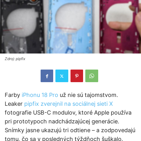
Zdroj: pipfix
Farby
iPhonu 18 Pro
už nie sú tajomstvom.
Leaker
pipfix zverejnil na sociálnej sieti X
fotografie USB-C modulov, ktoré Apple používa
pri prototypoch nadchádzajúcej generácie.
Snímky jasne ukazujú tri odtiene – a zodpovedajú
tomu, čo sa v posledných týždňoch šuškalo.