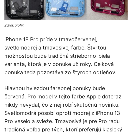
Zdroj: pipfix
iPhone 18 Pro príde v tmavočervenej,
svetlomodrej a tmavosivej farbe. Štvrtou
možnosťou bude tradičná strieborno-biela
varianta, ktorá je v ponuke už roky. Celková
ponuka teda pozostáva zo štyroch odtieňov.
Hlavnou hviezdou farebnej ponuky bude
červená. Pro model v tejto farbe Apple doteraz
nikdy nevydal, čo z nej robí skutočnú novinku.
Svetlomodrá pôsobí oproti modrej z iPhonu 13
Pro veselo a svieže. Tmavosivá je pre Pro radu
tradičná voľba pre tých, ktorí preferujú klasický