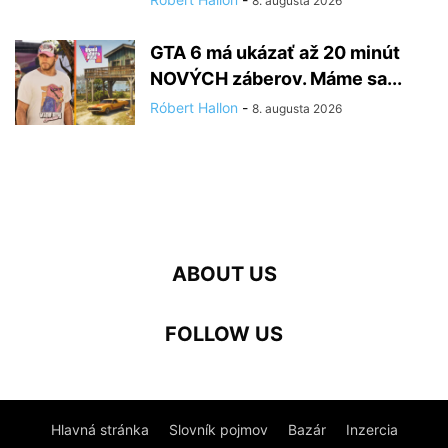
8. augusta 2026
GTA 6 má ukázať až 20 minút
NOVÝCH záberov. Máme sa...
Róbert Hallon
-
8. augusta 2026
ABOUT US
FOLLOW US
Hlavná stránka
Slovník pojmov
Bazár
Inzercia