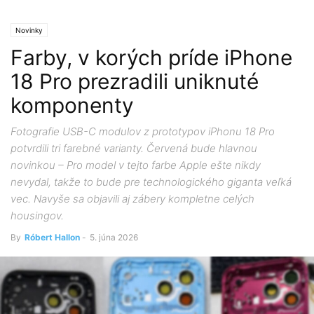
Novinky
Farby, v korých príde iPhone
18 Pro prezradili uniknuté
komponenty
Fotografie USB-C modulov z prototypov iPhonu 18 Pro
potvrdili tri farebné varianty. Červená bude hlavnou
novinkou – Pro model v tejto farbe Apple ešte nikdy
nevydal, takže to bude pre technologického giganta veľká
vec. Navyše sa objavili aj zábery kompletne celých
housingov.
By
Róbert Hallon
-
5. júna 2026