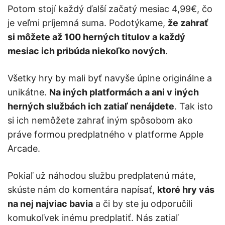
Potom stojí každý ďalší začatý mesiac 4,99€, čo
je veľmi príjemná suma. Podotýkame,
že zahrať
si môžete až 100 herných titulov a každý
mesiac ich pribúda niekoľko nových
.
Všetky hry by mali byť navyše úplne originálne a
unikátne.
Na iných platformách a ani v iných
herných službách ich zatiaľ nenájdete
. Tak isto
si ich nemôžete zahrať iným spôsobom ako
práve formou predplatného v platforme Apple
Arcade.
Pokiaľ už náhodou službu predplatenú máte,
skúste nám do komentára napísať,
ktoré hry vás
na nej najviac bavia
a či by ste ju odporučili
komukoľvek inému predplatiť. Nás zatiaľ