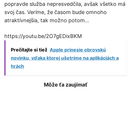
popravde služba nepresvedčila, avšak všetko má
svoj čas. Veríme, že časom bude omnoho
atraktívnejšia, tak možno potom…
https://youtu.be/2O7gEDixBKM
Prečítajte si tiež
Apple prinesie obrovskú
novinku, vďaka ktorej ušetríme na aplikáciách a
hrách
Môže ťa zaujímať