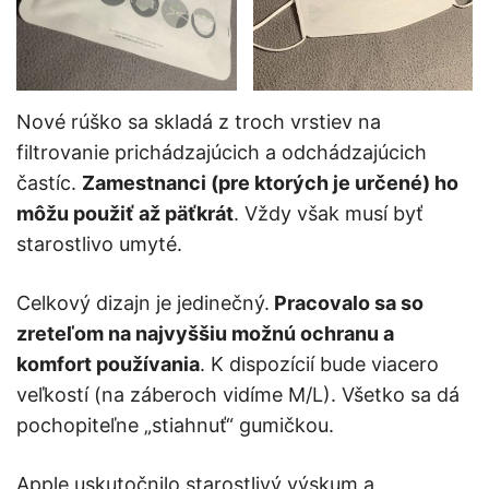
Nové rúško sa skladá z troch vrstiev na
filtrovanie prichádzajúcich a odchádzajúcich
častíc.
Zamestnanci (pre ktorých je určené) ho
môžu použiť až päťkrát
. Vždy však musí byť
starostlivo umyté.
Celkový dizajn je jedinečný.
Pracovalo sa so
zreteľom na najvyššiu možnú ochranu a
komfort používania
. K dispozícií bude viacero
veľkostí (na záberoch vidíme M/L). Všetko sa dá
pochopiteľne „stiahnuť“ gumičkou.
Apple uskutočnilo starostlivý výskum a