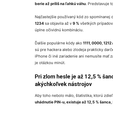
berie až príliš na ľahkú váhu
. Predstavuje 
Najčastejšie používaný kód zo spomínanej da
1234
sa objavila až v
9 %
všetkých prípadov.
úplne očividnú kombináciu.
Ďalšie populárne kódy ako
1111, 0000, 1212
sú pre hackera alebo zlodeja prakticky dar
iPhone či iné zariadenie ani nemusíte mať 
je otázkou minút.
Pri zlom hesle je až 12,5 % ša
akýchkoľvek nástrojov
Aby toho nebolo málo, štatistika, ktorú zdieľ
uhádnutie PIN-u, existuje až 12,5 % šanca, ž