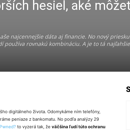
orších hesiel, aké môže
aše najcennejšie dáta aj financie. No nový priesk
í používa rovnakú kombináciu. A je to tá najľahšie
ášho digitálneho života. Odomykáme ním telefóny,
beráme peniaze z bankomatu. No podľa analýzy 29
 Pwned?
to vyzerá tak, že
väčšina ľudí túto ochranu