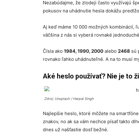
Nezabúdajme, že zlodeji často využívajú špe
pokusov na uhádnutie hesla dokážu predlžo
Aj keď máme 10 000 možných kombinácií, ľu
väčšina z nás si vyberá rovnaké jednoduché
Čísla ako
1984, 1990, 2000
alebo
2468
sú 
rovnako ľahko uhádnuteľné. A na to musí mys
Aké heslo používať? Nie je to 
Zdroj: Unsplash / Harpal Singh
Najlepšie heslo, ktoré môžete na smartfóne 
znakov, no ak sa vám nechce písať takto dlh
dnes už našťastie dosť bežné.