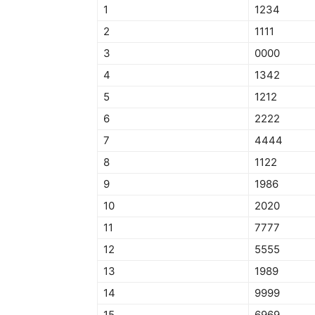
1
1234
2
1111
3
0000
4
1342
5
1212
6
2222
7
4444
8
1122
9
1986
10
2020
11
7777
12
5555
13
1989
14
9999
15
6969