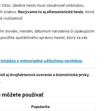
z číslic. Ideálne heslo musí obsahovať ombináciu
ch znakov.
Nazývame to aj alfanumerické heslo
, ktoré
é rozlúsknuť.
ežným slovám, menám, dátumom narodenia či opakujúcim
použitie spoľahlivého správcu hesiel, ktorý za vás
chádza s mimoriadne užitočnou novinkou
úť aj dvojfaktorové overenie a biometrické prvky
,
.
ec môžete používať
Popularita