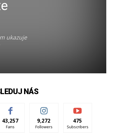
te
um ukazuje
SLEDUJ NÁS
43,257
9,272
475
Fans
Followers
Subscribers