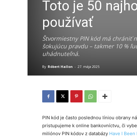
Toto je 50 najh
používať
Štvormiestny PIN kód má chrániť n
šokujúcu pravdu – takmer 10 % ľud
uhádnuteľná.
By
Róbert Hallon
-
27. mája 2025
PIN kód je často poslednou líniou obrany n
pristupujeme k online bankovníctvu, či vy
miliónov PIN kódov z databázy
Have I Been