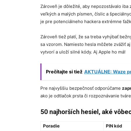
Zároveň je dôležité, aby nepozostávalo iba 
veľkých a malých písmen, číslic a špeciálny
je pre potenciálneho hackera extrémne ťažk
Zároveň tiež platí, že sa treba vyhýbať b
sa vzorom. Namiesto hesla môžete zvážiť aj 
vytvorí a uloží silné kódy. Aj Apple ho má!
Prečítajte si tiež
AKTUÁLNE: Waze pri
Pre najvyššiu bezpečnosť odporúčame
zapn
ako je odtlačok prsta či rozpoznávanie tváre
50 najhorších hesiel, aké vôb
Poradie
PIN kód