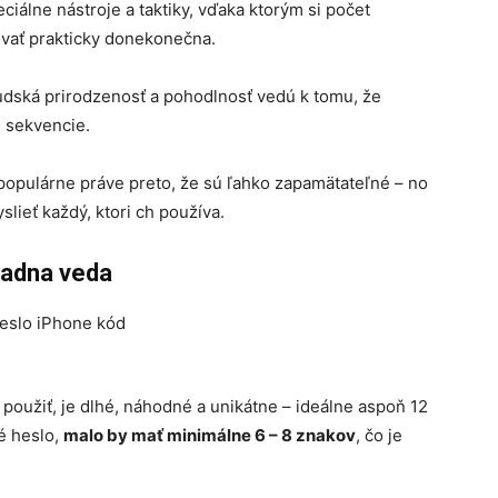
ciálne nástroje a taktiky, vďaka ktorým si počet
vať prakticky donekonečna.
dská prirodzenosť a pohodlnosť vedú k tomu, že
 sekvencie.
populárne práve preto, že sú ľahko zapamätateľné – no
lieť každý, ktori ch používa.
žiadna veda
použiť, je dlhé, náhodné a unikátne – ideálne aspoň 12
é heslo,
malo by mať minimálne 6 – 8 znakov
, čo je