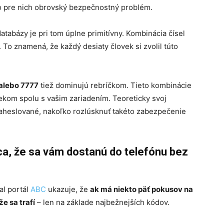
to pre nich obrovský bezpečnostný problém.
tabázy je pri tom úplne primitívny. Kombinácia čísel
 To znamená, že každý desiaty človek si zvolil túto
 alebo 7777
tiež dominujú rebríčkom. Tieto kombinácie
čekom spolu s vašim zariadením. Teoreticky svoj
zaheslované, nakoľko rozlúsknuť takéto zabezpečenie
nca, že sa vám dostanú do telefónu bez
al portál
ABC
ukazuje, že
ak má niekto päť pokusov na
e sa trafí
– len na základe najbežnejších kódov.