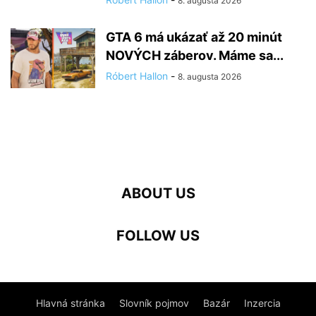
8. augusta 2026
GTA 6 má ukázať až 20 minút
NOVÝCH záberov. Máme sa...
Róbert Hallon
-
8. augusta 2026
ABOUT US
FOLLOW US
Hlavná stránka
Slovník pojmov
Bazár
Inzercia