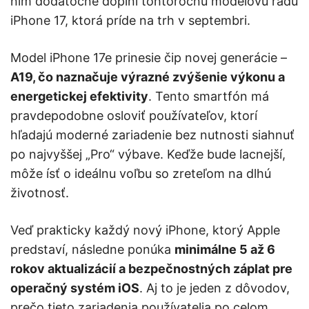
ním dodatočne doplní tohtoročnú modelovú radu
iPhone 17, ktorá príde na trh v septembri.
Model iPhone 17e prinesie čip novej generácie –
A19, čo naznačuje výrazné zvýšenie výkonu a
energetickej efektivity
. Tento smartfón má
pravdepodobne osloviť používateľov, ktorí
hľadajú moderné zariadenie bez nutnosti siahnuť
po najvyššej „Pro“ výbave. Keďže bude lacnejší,
môže ísť o ideálnu voľbu so zreteľom na dlhú
životnosť.
Veď prakticky každý nový iPhone, ktorý Apple
predstaví, následne ponúka
minimálne 5 až 6
rokov aktualizácií a bezpečnostných záplat pre
operačný systém iOS
. Aj to je jeden z dôvodov,
prečo tieto zariadenia používatelia po celom