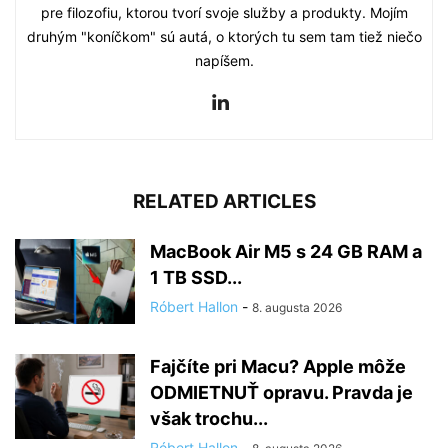
pre filozofiu, ktorou tvorí svoje služby a produkty. Mojím
druhým "koníčkom" sú autá, o ktorých tu sem tam tiež niečo
napíšem.
RELATED ARTICLES
MacBook Air M5 s 24 GB RAM a
1 TB SSD...
Róbert Hallon
-
8. augusta 2026
Fajčíte pri Macu? Apple môže
ODMIETNUŤ opravu. Pravda je
však trochu...
Róbert Hallon
-