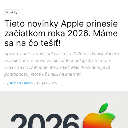
Novinky
Tieto novinky Apple prinesie
začiatkom roka 2026. Máme
sa na čo tešiť!
Apple plánuje v prvej polovici roka 2026 predstaviť viacero
noviniek, ktoré môžu zamiešať technologickým trhom.
Objaví sa nový iPhone, iPad a tiež Mac. Poznáme prvé
podrobnosti, ktoré už unikli na internet.
By
Róbert Hallon
-
12. júla 2025