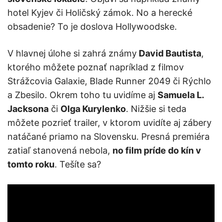
hotel Kyjev či Holičský zámok. No a herecké
obsadenie? To je doslova Hollywoodske.
V hlavnej úlohe si zahrá známy
David Bautista
,
ktorého môžete poznať napríklad z filmov
Strážcovia Galaxie, Blade Runner 2049 či Rýchlo
a Zbesilo. Okrem toho tu uvidíme aj
Samuela L.
Jacksona
či
Olga Kurylenko
. Nižšie si teda
môžete pozrieť trailer, v ktorom uvidíte aj zábery
natáčané priamo na Slovensku. Presná premiéra
zatiaľ stanovená nebola,
no film príde do kín v
tomto roku
. Tešíte sa?