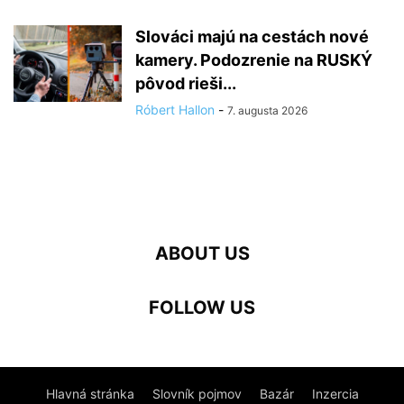
Slováci majú na cestách nové
kamery. Podozrenie na RUSKÝ
pôvod rieši...
Róbert Hallon
-
7. augusta 2026
ABOUT US
FOLLOW US
Hlavná stránka
Slovník pojmov
Bazár
Inzercia