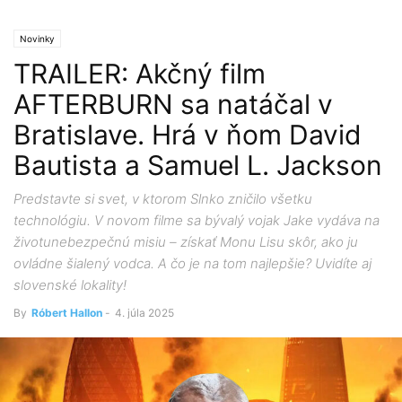
Novinky
TRAILER: Akčný film
AFTERBURN sa natáčal v
Bratislave. Hrá v ňom David
Bautista a Samuel L. Jackson
Predstavte si svet, v ktorom Slnko zničilo všetku
technológiu. V novom filme sa bývalý vojak Jake vydáva na
životunebezpečnú misiu – získať Monu Lisu skôr, ako ju
ovládne šialený vodca. A čo je na tom najlepšie? Uvidíte aj
slovenské lokality!
By
Róbert Hallon
-
4. júla 2025