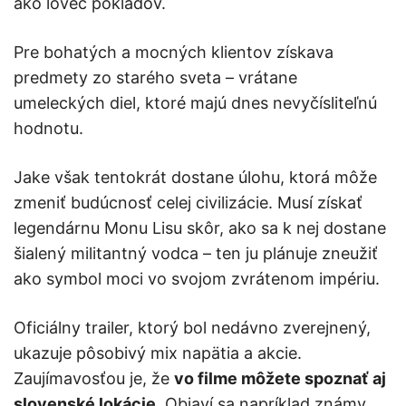
ako lovec pokladov.
Pre bohatých a mocných klientov získava
predmety zo starého sveta – vrátane
umeleckých diel, ktoré majú dnes nevyčísliteľnú
hodnotu.
Jake však tentokrát dostane úlohu, ktorá môže
zmeniť budúcnosť celej civilizácie. Musí získať
legendárnu Monu Lisu skôr, ako sa k nej dostane
šialený militantný vodca – ten ju plánuje zneužiť
ako symbol moci vo svojom zvrátenom impériu.
Oficiálny trailer, ktorý bol nedávno zverejnený,
ukazuje pôsobivý mix napätia a akcie.
Zaujímavosťou je, že
vo filme môžete spoznať aj
slovenské lokácie
. Objaví sa napríklad známy