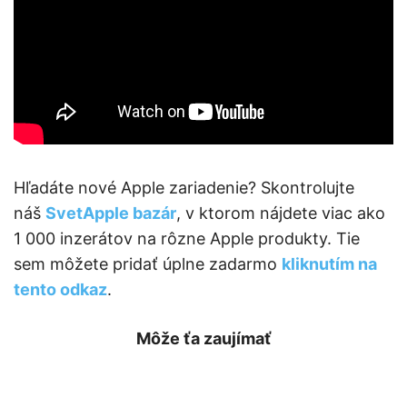
Hľadáte nové Apple zariadenie? Skontrolujte
náš
SvetApple bazár
, v ktorom nájdete viac ako
1 000 inzerátov na rôzne Apple produkty. Tie
sem môžete pridať úplne zadarmo
kliknutím na
tento odkaz
.
Môže ťa zaujímať