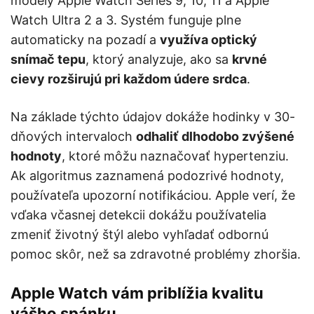
modely Apple Watch Series 9, 10, 11 a Apple
Watch Ultra 2 a 3. Systém funguje plne
automaticky na pozadí a
využíva optický
snímač tepu
, ktorý analyzuje, ako sa
krvné
cievy rozširujú pri každom údere srdca
.
Na základe týchto údajov dokáže hodinky v 30-
dňových intervaloch
odhaliť dlhodobo zvýšené
hodnoty
, ktoré môžu naznačovať hypertenziu.
Ak algoritmus zaznamená podozrivé hodnoty,
používateľa upozorní notifikáciou. Apple verí, že
vďaka včasnej detekcii dokážu používatelia
zmeniť životný štýl alebo vyhľadať odbornú
pomoc skôr, než sa zdravotné problémy zhoršia.
Apple Watch vám priblížia kvalitu
vášho spánku