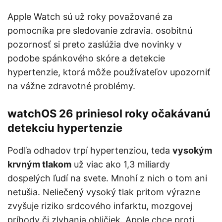
Apple Watch sú už roky považované za
pomocníka pre sledovanie zdravia. osobitnú
pozornosť si preto zaslúžia dve novinky v
podobe spánkového skóre a detekcie
hypertenzie, ktorá môže používateľov upozorniť
na vážne zdravotné problémy.
watchOS 26 priniesol roky očakávanú
detekciu hypertenzie
Podľa odhadov trpí hypertenziou, teda
vysokým
krvným tlakom
už viac ako 1,3 miliardy
dospelých ľudí na svete. Mnohí z nich o tom ani
netušia. Neliečený vysoký tlak pritom výrazne
zvyšuje riziko srdcového infarktu, mozgovej
príhody či zlyhania obličiek. Apple chce proti