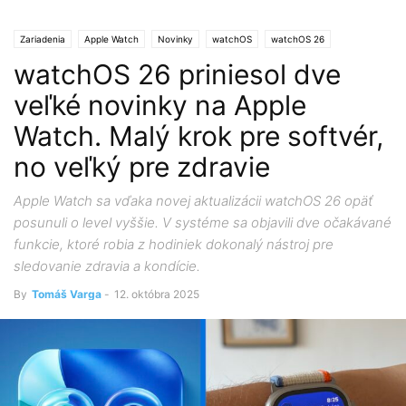
Zariadenia
Apple Watch
Novinky
watchOS
watchOS 26
watchOS 26 priniesol dve
veľké novinky na Apple
Watch. Malý krok pre softvér,
no veľký pre zdravie
Apple Watch sa vďaka novej aktualizácii watchOS 26 opäť
posunuli o level vyššie. V systéme sa objavili dve očakávané
funkcie, ktoré robia z hodiniek dokonalý nástroj pre
sledovanie zdravia a kondície.
By
Tomáš Varga
-
12. októbra 2025