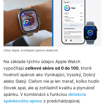
Zdroj: Apple, SvetApple (úprava redakcie)
Na základe týchto údajov Apple Watch
vypočítajú
celkové skóre od 0 do 100
, ktoré
hodnotí spánok ako Vynikajúci, Vysoký, Dobrý
alebo Slabý. Cieľom nie je len merať, koľko hodín
človek spal, ale aj zohľadniť kvalitu a plynulosť
spánku. V kombinácii s funkciou
detekcie
spánkového apnoe
z predchádzajúcej