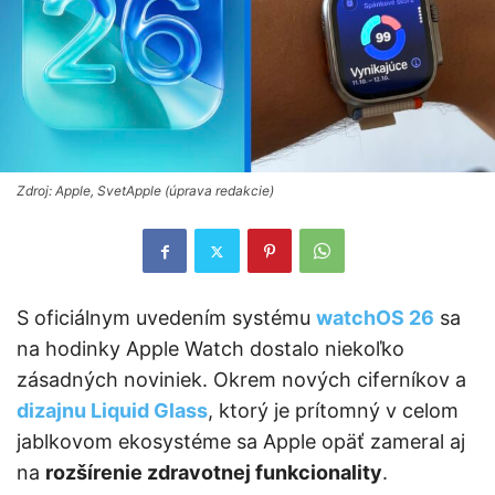
Zdroj: Apple, SvetApple (úprava redakcie)
S oficiálnym uvedením systému
watchOS 26
sa
na hodinky Apple Watch dostalo niekoľko
zásadných noviniek. Okrem nových ciferníkov a
dizajnu Liquid Glass
, ktorý je prítomný v celom
jablkovom ekosystéme sa Apple opäť zameral aj
na
rozšírenie zdravotnej funkcionality
.