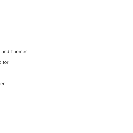
rs and Themes
ditor
ger