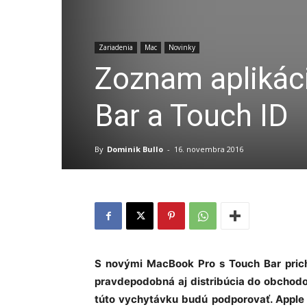
Zariadenia
Mac
Novinky
Zoznam aplikáci
Bar a Touch ID
By
Dominik Bullo
-
16. novembra 2016
S novými MacBook Pro s Touch Bar pric
pravdepodobná aj distribúcia do obchodov
túto vychytávku budú podporovať. Apple p