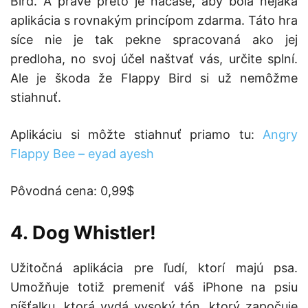
Bird. A práve preto je načase, aby bola nejaká
aplikácia s rovnakým princípom zdarma. Táto hra
síce nie je tak pekne spracovaná ako jej
predloha, no svoj účel naštvať vás, určite splní.
Ale je škoda že Flappy Bird si už nemôžme
stiahnuť.
Aplikáciu si môžte stiahnuť priamo tu:
Angry
Flappy Bee – eyad ayesh
Pôvodná cena: 0,99$
4. Dog Whistler!
Užitočná aplikácia pre ľudí, ktorí majú psa.
Umožňuje totiž premeniť váš iPhone na psiu
píšťalku, ktorá vydá vysoký tón, ktorý započuje