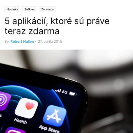
Novinky
Softvér
Zo sveta
5 aplikácií, ktoré sú práve
teraz zdarma
By
Róbert Hallon
-
27. apríla 2015