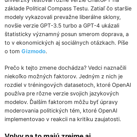
základe Political Compass Testu. Zatiaľ čo staršie
modely vykazovali prevažne liberálne sklony,
novšie verzie GPT-3.5 turbo a GPT-4 ukázali
štatisticky významný posun smerom doprava, a
to v ekonomických aj sociálnych otázkach. Píše
o tom
Gizmodo
.
Prečo k tejto zmene dochádza? Vedci naznačili
niekoľko možných faktorov. Jedným z nich je
rozdiel v tréningových datasetoch, ktoré OpenAI
používa pre rôzne verzie svojich jazykových
modelov. Ďalším faktorom môžu byť úpravy
moderovania politických tém, ktoré OpenAI
implementovao v reakcii na kritiku zaujatosti.
Vplyv na to majú zrejme aj