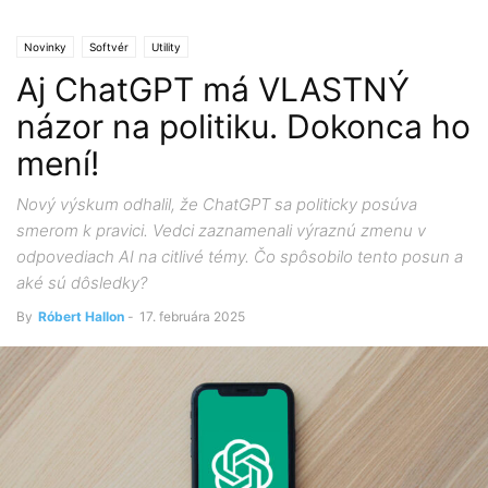
Novinky
Softvér
Utility
Aj ChatGPT má VLASTNÝ
názor na politiku. Dokonca ho
mení!
Nový výskum odhalil, že ChatGPT sa politicky posúva
smerom k pravici. Vedci zaznamenali výraznú zmenu v
odpovediach AI na citlivé témy. Čo spôsobilo tento posun a
aké sú dôsledky?
By
Róbert Hallon
-
17. februára 2025