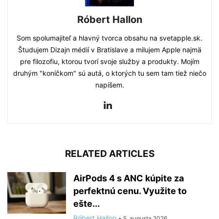
Róbert Hallon
Som spolumajiteľ a hlavný tvorca obsahu na svetapple.sk.
Študujem Dizajn médií v Bratislave a milujem Apple najmä
pre filozofiu, ktorou tvorí svoje služby a produkty. Mojím
druhým "koníčkom" sú autá, o ktorých tu sem tam tiež niečo
napíšem.
RELATED ARTICLES
AirPods 4 s ANC kúpite za
perfektnú cenu. Využite to
ešte...
Róbert Hallon
-
5. augusta 2026