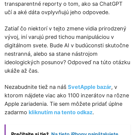
transparentné reporty o tom, ako sa ChatGPT
učí a aké dáta ovplyvňujú jeho odpovede.
Zatiaľ čo niektorí v tejto zmene vidia prirodzený
vývoj, iní varujú pred tichou manipuláciou v
digitálnom svete. Bude AI v budúconsti skutočne
nestranná, alebo sa stane nástrojom
ideologických posunov? Odpoveď na túto otázku
ukáže až čas.
Nezabudnite tiež na náš
SvetApple bazár
, v
ktorom nájdete viac ako 1100 inzerátov na rôzne
Apple zariadenia. Tie sem môžete pridať úplne
zadarmo
kliknutím na tento odkaz
.
Prečítajte si tiež
Na tieto iPhony nainštalujete