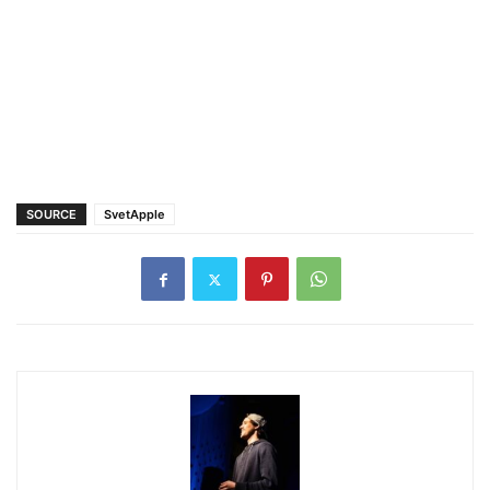
SOURCE
SvetApple