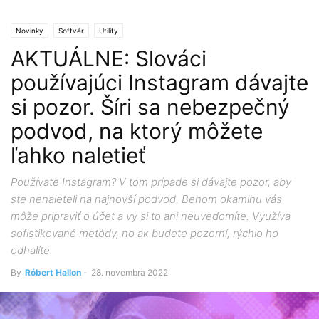
Novinky
Softvér
Utility
AKTUÁLNE: Slováci
používajúci Instagram dávajte
si pozor. Šíri sa nebezpečný
podvod, na ktorý môžete
ľahko naletieť
Používate Instagram? V tom prípade si dávajte pozor, aby
ste nenaleteli na najnovší podvod. Behom okamihu vás
môže pripraviť o účet a vy si to ani neuvedomíte. Využíva
sofistikované metódy, no ak budete pozorní, rýchlo ho
odhalíte.
By
Róbert Hallon
-
28. novembra 2022