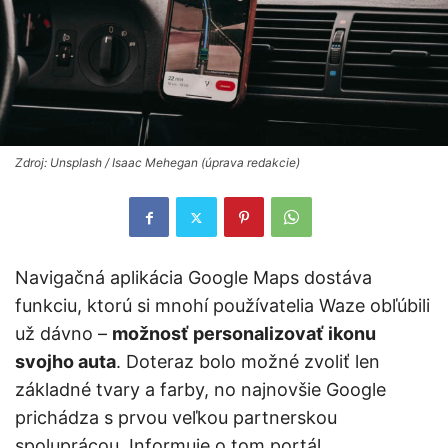
Zdroj: Unsplash / Isaac Mehegan (úprava redakcie)
Navigačná aplikácia Google Maps dostáva
funkciu, ktorú si mnohí používatelia Waze obľúbili
už dávno –
možnosť personalizovať ikonu
svojho auta
. Doteraz bolo možné zvoliť len
základné tvary a farby, no najnovšie Google
prichádza s prvou veľkou partnerskou
spoluprácou. Informuje o tom portál