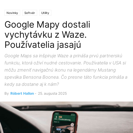
Novinky
Softvér
Utility
Google Mapy dostali
vychytávku z Waze.
Používatelia jasajú
Google Maps sa inšpiruje Waze a prináša prvú partnerskú
funkciu, ktorá oživí nudné cestovanie. Používatelia v USA si
môžu zmeniť navigačnú ikonu na legendárny Mustang
speváka Bensona Boonea. Čo presne táto funkcia prináša a
kedy sa dostane aj k nám?
By
Róbert Hallon
-
25. augusta 2025