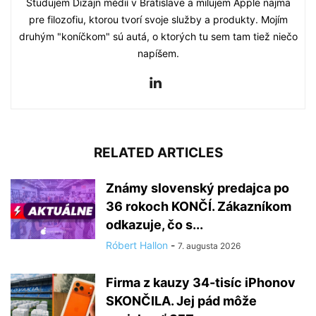
Študujem Dizajn médií v Bratislave a milujem Apple najmä
pre filozofiu, ktorou tvorí svoje služby a produkty. Mojím
druhým "koníčkom" sú autá, o ktorých tu sem tam tiež niečo
napíšem.
RELATED ARTICLES
Známy slovenský predajca po
36 rokoch KONČÍ. Zákazníkom
odkazuje, čo s...
Róbert Hallon
-
7. augusta 2026
Firma z kauzy 34-tisíc iPhonov
SKONČILA. Jej pád môže