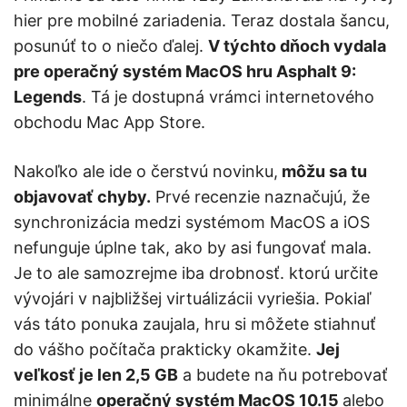
hier pre mobilné zariadenia. Teraz dostala šancu,
posunúť to o niečo ďalej.
V týchto dňoch vydala
pre operačný systém MacOS hru Asphalt 9:
Legends
. Tá je dostupná vrámci internetového
obchodu Mac App Store.
Nakoľko ale ide o čerstvú novinku,
môžu sa tu
objavovať chyby.
Prvé recenzie naznačujú, že
synchronizácia medzi systémom MacOS a iOS
nefunguje úplne tak, ako by asi fungovať mala.
Je to ale samozrejme iba drobnosť. ktorú určite
vývojári v najbližšej virtuálizácii vyriešia. Pokiaľ
vás táto ponuka zaujala, hru si môžete stiahnuť
do vášho počítača prakticky okamžite.
Jej
veľkosť je len 2,5 GB
a budete na ňu potrebovať
minimálne
operačný systém MacOS 10.15
alebo