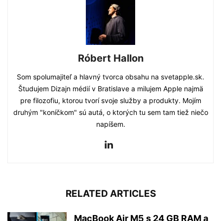
Róbert Hallon
Som spolumajiteľ a hlavný tvorca obsahu na svetapple.sk.
Študujem Dizajn médií v Bratislave a milujem Apple najmä
pre filozofiu, ktorou tvorí svoje služby a produkty. Mojím
druhým "koníčkom" sú autá, o ktorých tu sem tam tiež niečo
napíšem.
RELATED ARTICLES
MacBook Air M5 s 24 GB RAM a