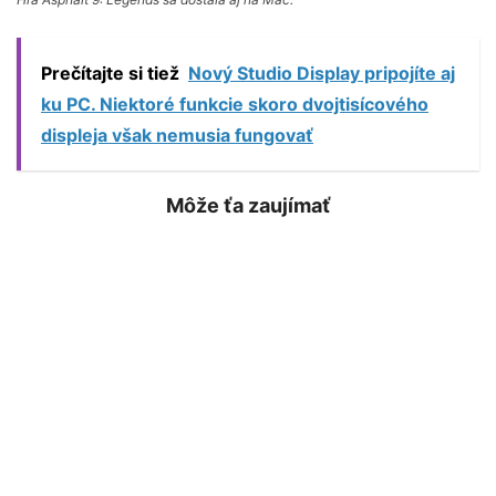
Prečítajte si tiež
Nový Studio Display pripojíte aj
ku PC. Niektoré funkcie skoro dvojtisícového
displeja však nemusia fungovať
Môže ťa zaujímať