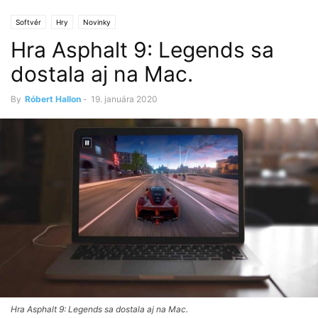
Softvér
Hry
Novinky
Hra Asphalt 9: Legends sa
dostala aj na Mac.
By
Róbert Hallon
-
19. januára 2020
Hra Asphalt 9: Legends sa dostala aj na Mac.