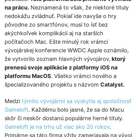
na prácu.
Neznamená to však, že niektoré tituly
nedokážu zvládnuť. Pokiaľ ide navyše o hry
pôvodne zo smartfónov, musí to ísť bez
akýchkoľvek komplikácii aj na starších
počítačoch Mac. Ešte minulý rok vrámci
vývojárskej konferencie WWDC Apple oznámilo,
že vytvorilo zoznam hlavných vývojárov,
ktorý
prenesú svoje aplikácie z platformy iOS na
platformu MacOS
. Všetko vrámci nového a
špecializovaného projektu s názvom
Catalyst.
Medzi
týmito vývojármi sa vyskytla aj spoločnosť
Gameloft
. Každému bolo jasné, že sa do Macu
skôr či neskôr dostanú populárne herné tituly.
Gameloft je na trhu už viac ako 20 rokov
.
Primárne sa táto firma vždy zameriavala na vývoj