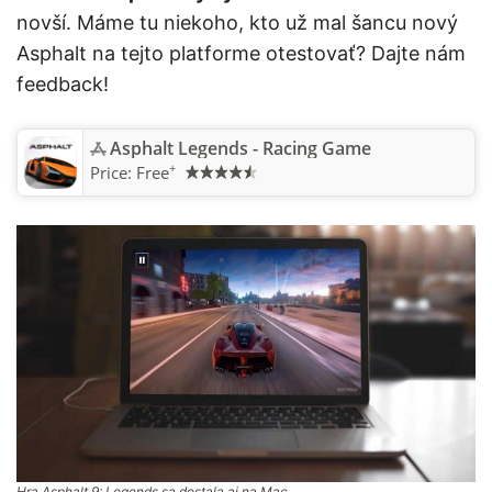
novší. Máme tu niekoho, kto už mal šancu nový
Asphalt na tejto platforme otestovať? Dajte nám
feedback!
Asphalt Legends - Racing Game
+
Price:
Free
Hra Asphalt 9: Legends sa dostala aj na Mac.