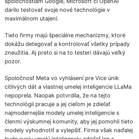
spoločnostiam Google, Microsoft či OpenAI
darilo testovať svoje nové technológie v
maximálnom utajení.
Tieto firmy majú špeciálne mechanizmy, ktoré
dokážu detegovať a kontrolovať všetky prípady
zneužitia. Aj preto si na to testeri dávajú veľký
pozor.
Spoločnosť Meta vo vyhlásení pre Vice únik
citlivých dát a vlastnej umelej inteligencie LLaMa
nepoprela. Naopak potvrdila, že na tejto
technológii pracuje a jej cieľom je zdieľať
najmodernejšie modely umelej inteligencie s
členmi výskumnej komunity, aby jej pomohli tieto
modely vyhodnotiť a vylepšiť. Firma však naďalej
bude svoju umelú inteligenciu zdieľať len s