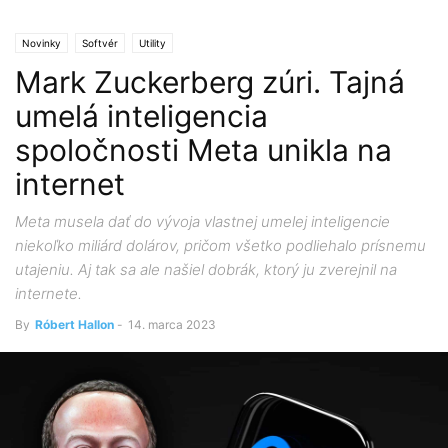
Novinky
Softvér
Utility
Mark Zuckerberg zúri. Tajná
umelá inteligencia
spoločnosti Meta unikla na
internet
Meta musela dať do vývoja vlastnej umelej inteligencie
niekoľko miliárd dolárov, pričom všetko podliehalo prísnemu
utajeniu. Aj tak sa ale našiel dobrák, ktorý ju zverejnil na
internete.
By
Róbert Hallon
-
14. marca 2023