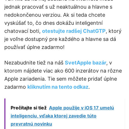
jednak pracovať s už neaktuálnou a hlavne s
nedokončenou verziou. Ak si teda chcete
vyskúšať to, čo dnes dokážu inteligentní
chatovací boti,
otestujte radšej ChatGTP
, ktorý
je voľne dostupný pre každého a hlavne sa dá
používať úplne zadarmo!
Nezabudnite tiež na náš
SvetApple bazár
, v
ktorom nájdete viac ako 600 inzerátov na rôzne
Apple zariadenia. Tie sem môžete pridať úplne
zadarmo
kliknutím na tento odkaz
.
Prečítajte si tiež
Apple použije v iOS 17 umelú
inteligenciu, vďaka ktorej zavedie túto
prevratnú novinku