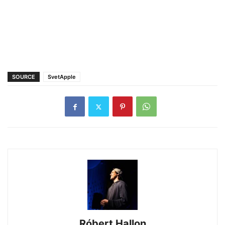
SOURCE
SvetApple
Róbert Hallon