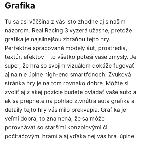
Grafika
Tu sa asi väčšina z vás isto zhodne aj s našim
názorom. Real Racing 3 vyzerá úžasne, pretože
grafika je najsilnejšou zbraňou tejto hry.
Perfektne spracované modely áut, prostredia,
textúr, efektov – to všetko poteší vaše zmysly. Je
super, že hra so svojim vizuálom dokáže fugovať
aj na nie úplne high-end smartfónoch. Zvuková
stránka hry je na tom rovnako dobre. Môžte si
zvoliť aj z akej pozície budete ovládať vaše auto a
ak sa prepnete na pohľad z,vnútra auta grafika a
detaily tejto hry vás milo prekvapia. Grafika je
veľmi dobrá, to znamená, že sa môže
porovnávať so staršími konzolovými či
počítačovými hrami a aj vďaka nej vás hra úplne