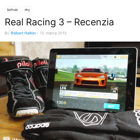
Softvér
Hry
Real Racing 3 – Recenzia
By
Róbert Hallon
-
12. marca 2015