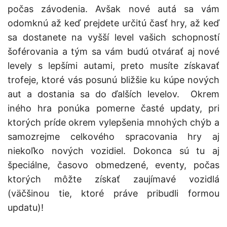
počas závodenia. Avšak nové autá sa vám
odomknú až keď prejdete určitú časť hry, až keď
sa dostanete na vyšší level vašich schopností
šoférovania a tým sa vám budú otvárať aj nové
levely s lepšími autami, preto musíte získavať
trofeje, ktoré vás posunú bližšie ku kúpe nových
aut a dostania sa do ďalších levelov. Okrem
iného hra ponúka pomerne časté updaty, pri
ktorých príde okrem vylepšenia mnohých chýb a
samozrejme celkového spracovania hry aj
niekoľko nových vozidiel. Dokonca sú tu aj
špeciálne, časovo obmedzené, eventy, počas
ktorých môžte získať zaujímavé vozidlá
(väčšinou tie, ktoré práve pribudli formou
updatu)!