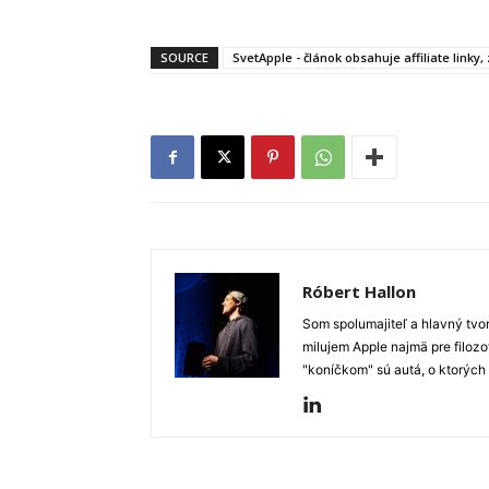
SOURCE
SvetApple - článok obsahuje affiliate linky
Róbert Hallon
Som spolumajiteľ a hlavný tvo
milujem Apple najmä pre filozo
"koníčkom" sú autá, o ktorých