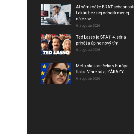
AI nám môže BRAŤ schopnosti
Lekári bez nej odhalili menej
nálezov
6. augusta 2026
Ted Lasso je SPÄŤ. 4. séria
prináša úplne nový tím
6. augusta 2026
Meta okuliare čelia v Európe
tlaku. V hre sú aj ZÁKAZY
6. augusta 2026