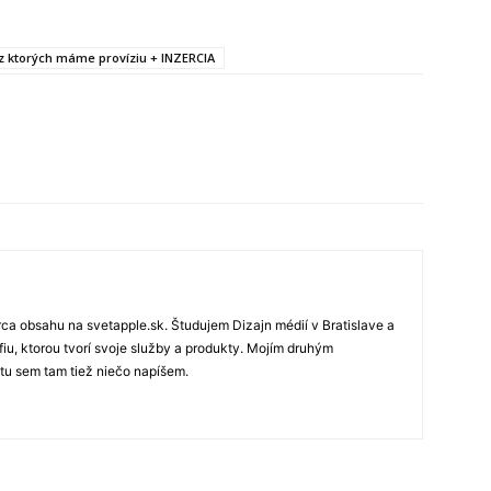
, z ktorých máme províziu + INZERCIA
rca obsahu na svetapple.sk. Študujem Dizajn médií v Bratislave a
fiu, ktorou tvorí svoje služby a produkty. Mojím druhým
 tu sem tam tiež niečo napíšem.