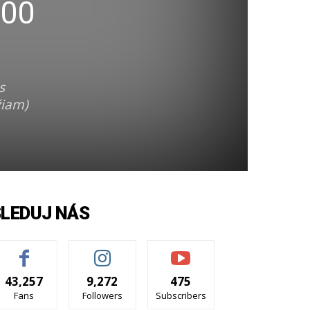
200
s
žiam)
SLEDUJ NÁS
43,257
9,272
475
Fans
Followers
Subscribers