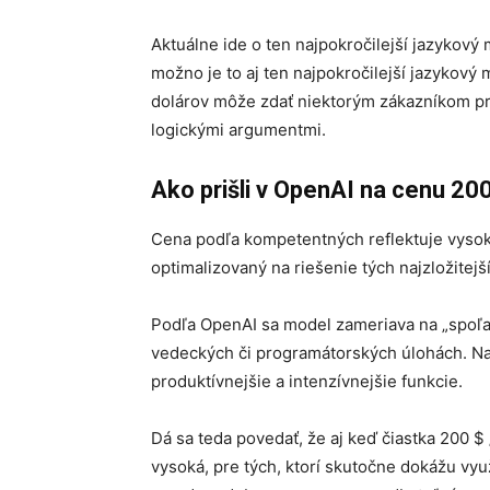
Aktuálne ide o ten najpokročilejší jazykový
možno je to aj ten najpokročilejší jazykový
dolárov môže zdať niektorým zákazníkom prí
logickými argumentmi.
Ako prišli v OpenAI na cenu 2
Cena podľa kompetentných reflektuje vysok
optimalizovaný na riešenie tých najzložitej
Podľa OpenAI sa model zameriava na „spoľa
vedeckých či programátorských úlohách. Nav
produktívnejšie a intenzívnejšie funkcie.
Dá sa teda povedať, že aj keď čiastka 200 $
vysoká, pre tých, ktorí skutočne dokážu v