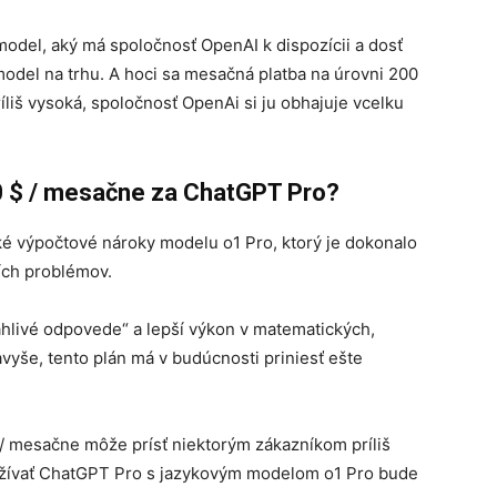
 model, aký má spoločnosť OpenAI k dispozícii a dosť
 model na trhu. A hoci sa mesačná platba na úrovni 200
liš vysoká, spoločnosť OpenAi si ju obhajuje vcelku
00 $ / mesačne za ChatGPT Pro?
é výpočtové nároky modelu o1 Pro, ktorý je dokonalo
ších problémov.
hlivé odpovede“ a lepší výkon v matematických,
yše, tento plán má v budúcnosti priniesť ešte
 / mesačne môže prísť niektorým zákazníkom príliš
yužívať ChatGPT Pro s jazykovým modelom o1 Pro bude