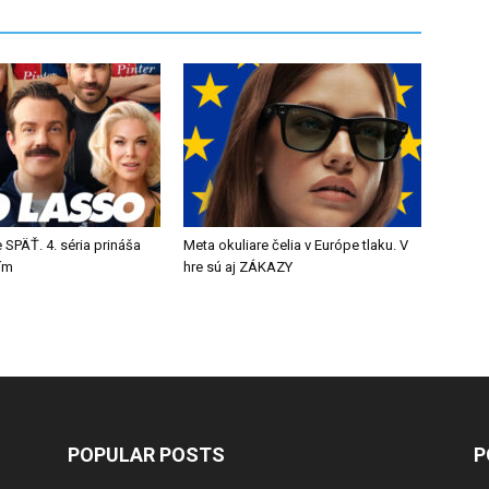
 SPÄŤ. 4. séria prináša
Meta okuliare čelia v Európe tlaku. V
tím
hre sú aj ZÁKAZY
POPULAR POSTS
P