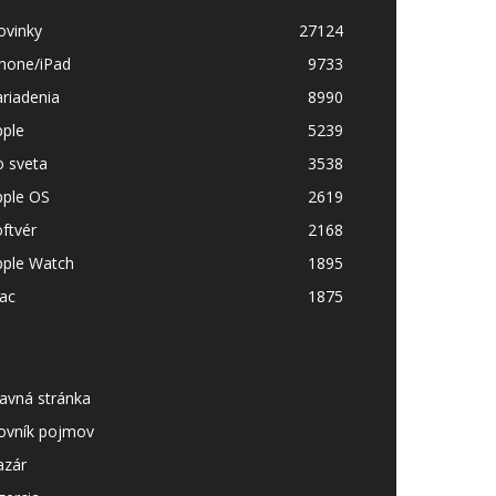
ovinky
27124
Phone/iPad
9733
riadenia
8990
pple
5239
o sveta
3538
pple OS
2619
ftvér
2168
pple Watch
1895
ac
1875
avná stránka
lovník pojmov
azár