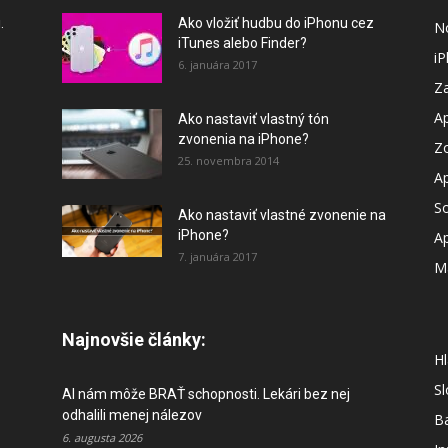
.
Ako vložiť hudbu do iPhonu cez
N
iTunes alebo Finder?
i
6. januára 2017
Za
A
Ako nastaviť vlastný tón
zvonenia na iPhone?
Z
25. novembra 2014
A
So
Ako nastaviť vlastné zvonenie na
iPhone?
A
7. januára 2017
M
Najnovšie články:
Hl
S
AI nám môže BRAŤ schopnosti. Lekári bez nej
odhalili menej nálezov
B
6. augusta 2026