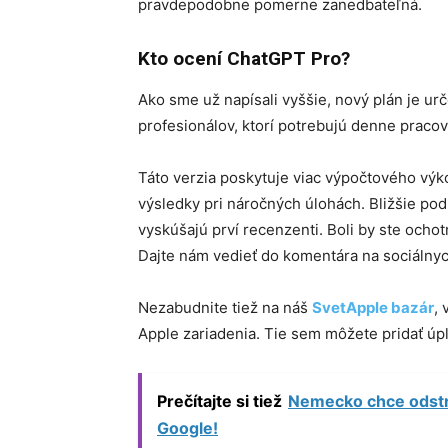
pravdepodobne pomerne zanedbateľná.
Kto ocení ChatGPT Pro?
Ako sme už napísali vyššie, nový plán je ur
profesionálov, ktorí potrebujú denne pracov
Táto verzia poskytuje viac výpočtového vý
výsledky pri náročných úlohách. Bližšie po
vyskúšajú prví recenzenti. Boli by ste ochotn
Dajte nám vedieť do komentára na sociálnyc
Nezabudnite tiež na náš
SvetApple bazár
,
Apple zariadenia. Tie sem môžete pridať ú
Prečítajte si tiež
Nemecko chce odstr
Google!