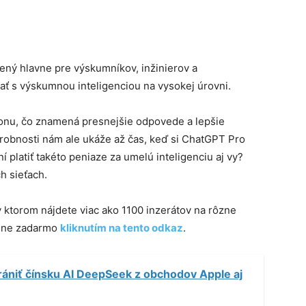
čený hlavne pre výskumníkov, inžinierov a
ať s výskumnou inteligenciou na vysokej úrovni.
konu, čo znamená presnejšie odpovede a lepšie
drobnosti nám ale ukáže až čas, keď si ChatGPT Pro
í platiť takéto peniaze za umelú inteligenciu aj vy?
h sieťach.
 v ktorom nájdete viac ako 1100 inzerátov na rôzne
plne zadarmo
kliknutím na tento odkaz
.
ániť čínsku AI DeepSeek z obchodov Apple aj