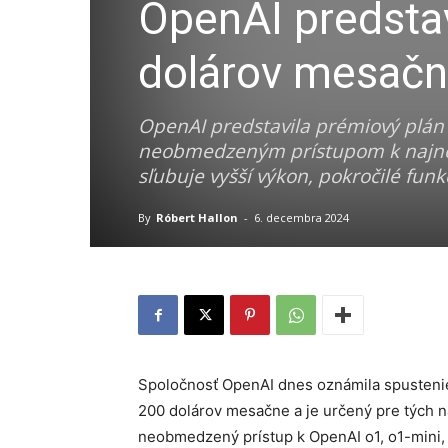
OpenAI predstav
dolárov mesač
OpenAI predstavila prémiový plán 
neobmedzeným prístupom k najno
sľubuje vyšší výkon, pokročilé fun
By
Róbert Hallon
-
6. decembra 2024
Spoločnosť OpenAI dnes oznámila spustenie
200 dolárov mesačne a je určený pre tých n
neobmedzený prístup k OpenAI o1, o1-mini,