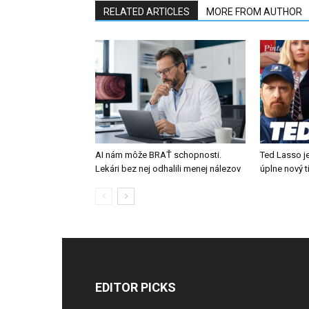
RELATED ARTICLES
MORE FROM AUTHOR
AI nám môže BRAŤ schopnosti.
Ted Lasso je
Lekári bez nej odhalili menej nálezov
úplne nový 
EDITOR PICKS