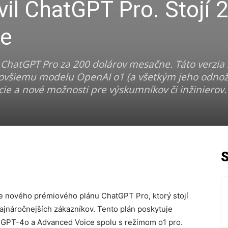
il ChatGPT Pro. Stojí 
ne
ChatGPT Pro za 200 dolárov mesačne. Táto verzia 
všiemu modelu OpenAI o1 (a všetkým jeho odno
kcie a nové možnosti pre výskumníkov či inžinierov.
 nového prémiového plánu ChatGPT Pro, ktorý stojí
ajnáročnejších zákazníkov. Tento plán poskytuje
 GPT-4o a Advanced Voice spolu s režimom o1 pro.