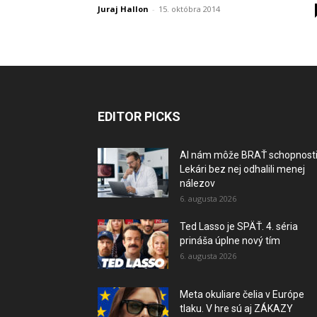
Juraj Hallon
-
15. októbra 2014
EDITOR PICKS
AI nám môže BRAŤ schopnosti
Lekári bez nej odhalili menej
nálezov
6. augusta 2026
Ted Lasso je SPÄŤ. 4. séria
prináša úplne nový tím
6. augusta 2026
Meta okuliare čelia v Európe
tlaku. V hre sú aj ZÁKAZY