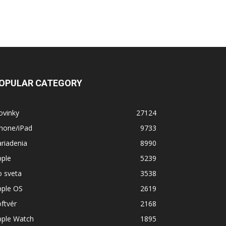
OPULAR CATEGORY
ovinky
27124
Phone/iPad
9733
riadenia
8990
pple
5239
o sveta
3538
pple OS
2619
ftvér
2168
pple Watch
1895