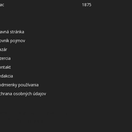
ac
1875
avná stránka
lovník pojmov
azár
zercia
ontakt
edakcia
odmienky používania
chrana osobných údajov
agazín svetapple.sk prevádzkuje
poločnosť Netspree s.r.o.