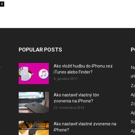
0
POPULAR POSTS
P
.
Ako vložiť hudbu do iPhonu cez
N
iTunes alebo Finder?
i
6. januára 2017
Za
A
Ako nastaviť vlastný tón
zvonenia na iPhone?
Z
25. novembra 2014
A
So
Ako nastaviť vlastné zvonenie na
iPhone?
A