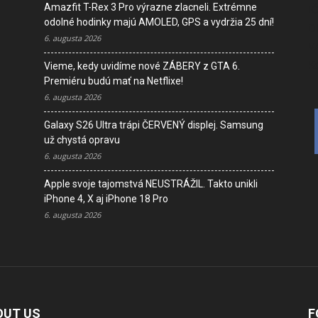
Amazfit T-Rex 3 Pro výrazne zlacneli. Extrémne
I
odolné hodinky majú AMOLED, GPS a vydržia 25 dní!
D
6. augusta 2026
V
K
Vieme, kedy uvidíme nové ZÁBERY z GTA 6.
Premiéru budú mať na Netflixe!
6. augusta 2026
Galaxy S26 Ultra trápi ČERVENÝ displej. Samsung
už chystá opravu
6. augusta 2026
Apple svoje tajomstvá NEUSTRÁŽIL. Takto unikli
iPhone 4, X aj iPhone 18 Pro
6. augusta 2026
OUT US
F