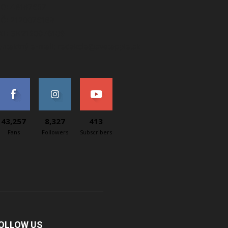
ČO: 48167657
IČ: 2120076189
AT: SK2120076189
ontaktný e-mail: redakcia@svetapple.sk
43,257
8,327
413
Fans
Followers
Subscribers
OLLOW US