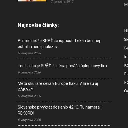
7. januára 2017
M
Najnovšie články:
Hl
S
AI nám môže BRAŤ schopnosti. Lekári bez nej
odhalili menej nálezov
B
6. augusta 2026
In
K
Ted Lasso je SPÄŤ. 4. séria prináša úplne nový tím
6. augusta 2026
R
P
Meta okuliare čelia v Európe tlaku. V hre sú aj
ZÁKAZY
O
6. augusta 2026
Slovensko prvýkrát dosiahlo 42 °C. Tu namerali
M
REKORD!
s
6. augusta 2026