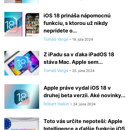
iOS 18 prináša nápomocnú
funkciu, s ktorou už nikdy
neprídete o...
Tomáš Varga
-
18. júla 2024
Z iPadu sa v ďaka iPadOS 18
stáva Mac. Apple sem...
Tomáš Varga
-
25. júna 2024
Apple práve vydal iOS 18 v
druhej beta verzii. Aké novinky...
Róbert Hallon
-
24. júna 2024
Toto vás určite nepoteší: Apple
Intelligence a ďalšie funkcie iOS