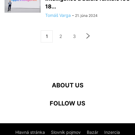
18...
Tomáš Varga
-
21. júna 2024
1
2
3
ABOUT US
FOLLOW US
Hlavná stránka
Slovník pojmov
Bazár
Inzercia