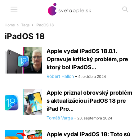
Home
Tags
IPadOS 18
iPadOS 18
Apple vydal iPadOS 18.0.1.
Opravuje kritický problém, pre
ktorý bol iPadOS...
Róbert Hallon
-
4. októbra 2024
Apple priznal obrovský problém
s aktualizáciou iPadOS 18 pre
iPad Pro...
Tomáš Varga
-
23. septembra 2024
Apple vydal iPadOS 18: Toto sú