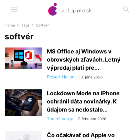
Home
Tags
Softvér
softvér
MS Office aj Windows v
obrovských zľavách. Letný
výpredaj platí pre...
Róbert Hallon
-
10. júna 2026
Lockdown Mode na iPhone
ochránil dáta novinárky. K
údajom sa nedostalo...
Tomáš Varga
-
7. februára 2026
Čo očakávať od Apple vo