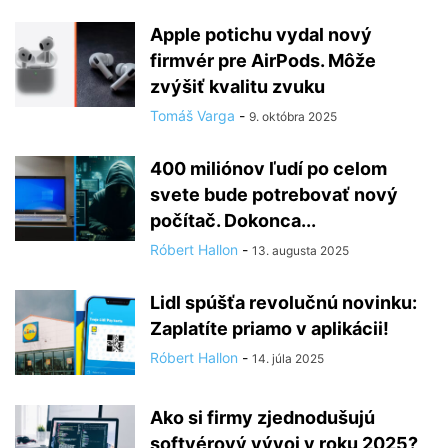
Apple potichu vydal nový
firmvér pre AirPods. Môže
zvýšiť kvalitu zvuku
Tomáš Varga
-
9. októbra 2025
400 miliónov ľudí po celom
svete bude potrebovať nový
počítač. Dokonca...
Róbert Hallon
-
13. augusta 2025
Lidl spúšťa revolučnú novinku:
Zaplatíte priamo v aplikácii!
Róbert Hallon
-
14. júla 2025
Ako si firmy zjednodušujú
softvérový vývoj v roku 2025?