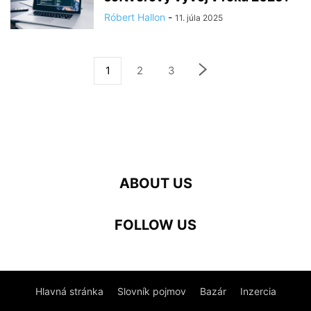
Róbert Hallon
-
11. júla 2025
1
2
3
ABOUT US
FOLLOW US
Hlavná stránka
Slovník pojmov
Bazár
Inzercia