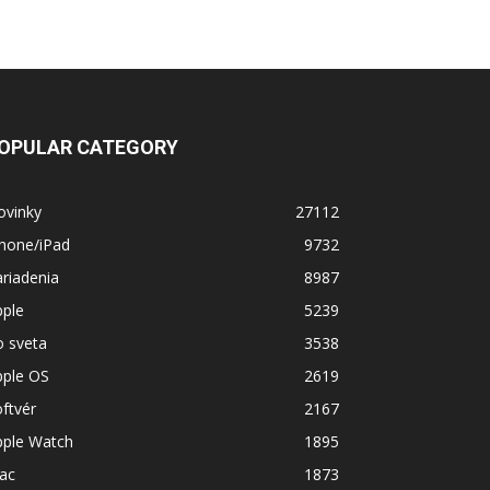
OPULAR CATEGORY
ovinky
27112
Phone/iPad
9732
riadenia
8987
pple
5239
o sveta
3538
pple OS
2619
ftvér
2167
pple Watch
1895
ac
1873