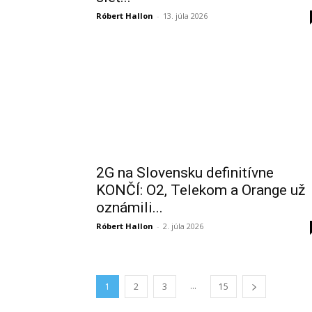
Róbert Hallon
-
13. júla 2026
2G na Slovensku definitívne
KONČÍ: O2, Telekom a Orange už
oznámili...
Róbert Hallon
-
2. júla 2026
...
1
2
3
15