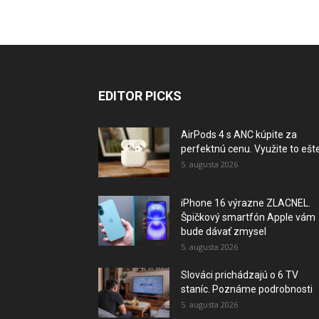
EDITOR PICKS
AirPods 4 s ANC kúpite za
perfektnú cenu. Využite to ešte.
5. augusta 2026
iPhone 16 výrazne ZLACNEL.
Špičkový smartfón Apple vám
bude dávať zmysel
5. augusta 2026
Slováci prichádzajú o 6 TV
staníc. Poznáme podrobnosti
5. augusta 2026