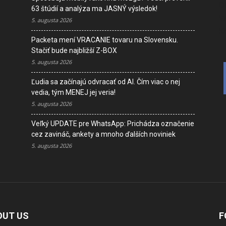
D
63 štúdií a analýza ma JASNÝ výsledok!
V
5. augusta 2026
K
Packeta mení VRACANIE tovaru na Slovensku.
Stačiť bude najbližší Z-BOX
5. augusta 2026
Ľudia sa začínajú odvracať od AI. Čím viac o nej
vedia, tým MENEJ jej veria!
5. augusta 2026
Veľký UPDATE pre WhatsApp: Prichádza označenie
cez zavináč, ankety a mnoho ďalších noviniek
5. augusta 2026
OUT US
F