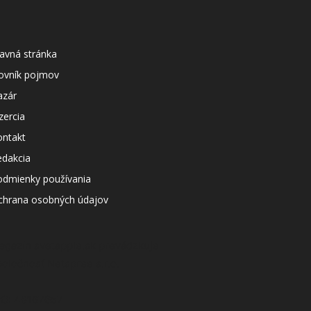
avná stránka
lovník pojmov
azár
zercia
ontakt
edakcia
odmienky používania
chrana osobných údajov
agazín svetapple.sk prevádzkuje
poločnosť Netspree s.r.o.
ČO: 48167657