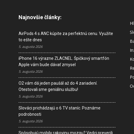
Najnovšie články:
Hl
S
AirPods 4 s ANC kúpite za perfektnú cenu. Využite
to ešte dnes
B
5. augusta 2026
In
iPhone 16 výrazne ZLACNEL. Špičkový smartfón
K
Apple vám bude dávať zmysel
R
5. augusta 2026
P
O2 vám dá jeden paušál až do 4 zariadení.
O
Otestovali sme geniálnu službu!
5. augusta 2026
M
Slováci prichádzajú o 6 TV staníc. Poznáme
s
podrobnosti
5. augusta 2026
I
Spôsobujú mobily rakovinu mozgu? Vedci preverili