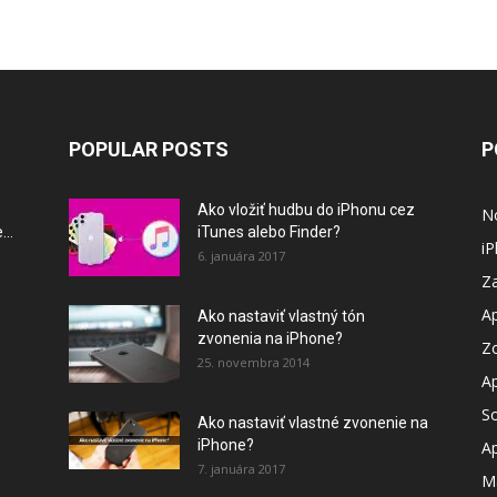
POPULAR POSTS
P
Ako vložiť hudbu do iPhonu cez
N
..
iTunes alebo Finder?
i
6. januára 2017
Za
A
Ako nastaviť vlastný tón
zvonenia na iPhone?
Z
25. novembra 2014
A
So
Ako nastaviť vlastné zvonenie na
iPhone?
A
7. januára 2017
M