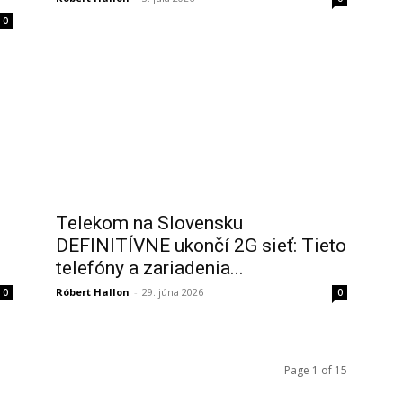
0
Telekom na Slovensku
DEFINITÍVNE ukončí 2G sieť: Tieto
telefóny a zariadenia...
Róbert Hallon
-
29. júna 2026
0
0
Page 1 of 15