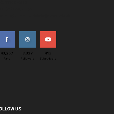
IČ: 2120076189
AT: SK2120076189
ontaktný e-mail: redakcia@svetapple.sk
43,257
8,327
413
Fans
Followers
Subscribers
OLLOW US