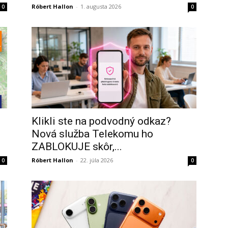
Róbert Hallon
-
1. augusta 2026
0
0
Klikli ste na podvodný odkaz?
Nová služba Telekomu ho
ZABLOKUJE skôr,...
Róbert Hallon
-
22. júla 2026
0
0