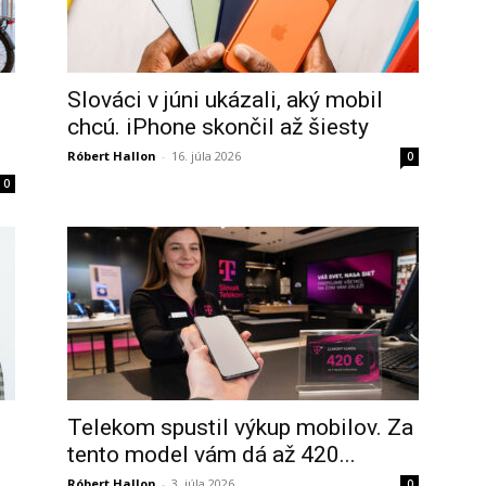
Slováci v júni ukázali, aký mobil
chcú. iPhone skončil až šiesty
Róbert Hallon
-
16. júla 2026
0
0
Telekom spustil výkup mobilov. Za
tento model vám dá až 420...
Róbert Hallon
-
3. júla 2026
0