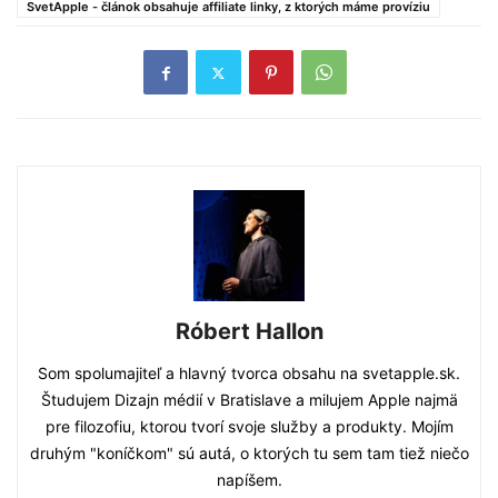
SvetApple - článok obsahuje affiliate linky, z ktorých máme províziu
Róbert Hallon
Som spolumajiteľ a hlavný tvorca obsahu na svetapple.sk.
Študujem Dizajn médií v Bratislave a milujem Apple najmä
pre filozofiu, ktorou tvorí svoje služby a produkty. Mojím
druhým "koníčkom" sú autá, o ktorých tu sem tam tiež niečo
napíšem.