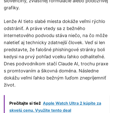
slovenčiny, zvláštnej formulácie alebo podozrivej
grafiky.
Lenže AI tieto slabé miesta dokáže veľmi rýchlo
odstrániť. A práve vtedy sa z bežného
internetového podvodu stáva niečo, na čo môže
naletieť aj technicky zdatnejší človek. Veď si len
predstavte, že falošné phishingové stránky boli
kedysi na prvý pohľad vcelku ľahko odhaliteľné.
Dnes podvodníkom stačí Claude AI, trochu praxe
s promtovaním a šikovná doména. Následne
dokážu veľmi ľahko bežným ľuďom znepríjemniť
život.
Prečítajte si tiež
Apple Watch Ultra 2 kúpite za
skvelú cenu. Využite tento deal