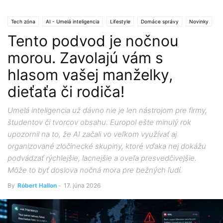
Tech zóna
AI - Umelá inteligencia
Lifestyle
Domáce správy
Novinky
Tento podvod je nočnou
morou. Zavolajú vám s
hlasom vašej manželky,
dieťaťa či rodiča!
Umelá inteligencia už dávno nie je len nástrojom pre firmy,
študentov či tvorcov obsahu. Europol ešte minulý rok
upozornil na to, že AI začali vo veľkom využívať aj
organizované zločinecké skupiny, ktoré vďaka nej dokážu
podvádzať rýchlejšie, lacnejšie a oveľa presvedčivejšie.
Môže to byť doslova nočná mora pre bežných ľudí.
By
Róbert Hallon
-
17. júna 2026