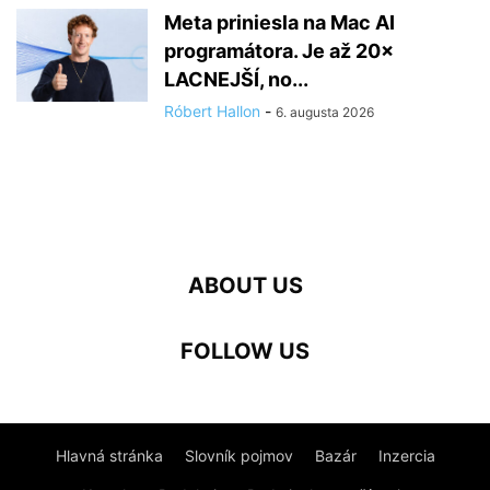
Meta priniesla na Mac AI
programátora. Je až 20×
LACNEJŠÍ, no...
Róbert Hallon
-
6. augusta 2026
ABOUT US
FOLLOW US
Hlavná stránka
Slovník pojmov
Bazár
Inzercia