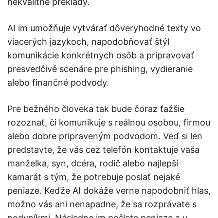
nekvalitné preklady.
AI im umožňuje vytvárať dôveryhodné texty vo
viacerých jazykoch, napodobňovať štýl
komunikácie konkrétnych osôb a pripravovať
presvedčivé scenáre pre phishing, vydieranie
alebo finančné podvody.
Pre bežného človeka tak bude čoraz ťažšie
rozoznať, či komunikuje s reálnou osobou, firmou
alebo dobre pripraveným podvodom. Veď si len
predstavte, že vás cez telefón kontaktuje vaša
manželka, syn, dcéra, rodič alebo najlepší
kamarát s tým, že potrebuje poslať nejaké
peniaze. Keďže AI dokáže verne napodobniť hlas,
možno vás ani nenapadne, že sa rozprávate s
podvníkmi. Následne im pošlete peniaze a v