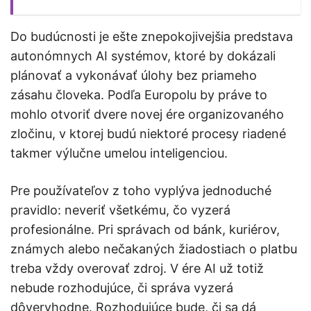
Do budúcnosti je ešte znepokojivejšia predstava
autonómnych AI systémov, ktoré by dokázali
plánovať a vykonávať úlohy bez priameho
zásahu človeka. Podľa Europolu by práve to
mohlo otvoriť dvere novej ére organizovaného
zločinu, v ktorej budú niektoré procesy riadené
takmer výlučne umelou inteligenciou.
Pre používateľov z toho vyplýva jednoduché
pravidlo: neveriť všetkému, čo vyzerá
profesionálne. Pri správach od bánk, kuriérov,
známych alebo nečakaných žiadostiach o platbu
treba vždy overovať zdroj. V ére AI už totiž
nebude rozhodujúce, či správa vyzerá
dôveryhodne. Rozhodujúce bude, či sa dá