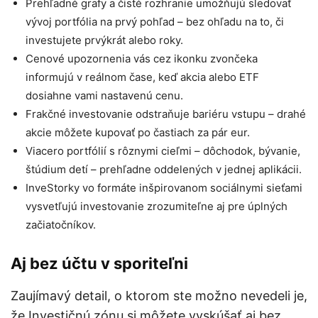
Prehľadné grafy a čisté rozhranie umožňujú sledovať
vývoj portfólia na prvý pohľad – bez ohľadu na to, či
investujete prvýkrát alebo roky.
Cenové upozornenia vás cez ikonku zvončeka
informujú v reálnom čase, keď akcia alebo ETF
dosiahne vami nastavenú cenu.
Frakčné investovanie odstraňuje bariéru vstupu – drahé
akcie môžete kupovať po častiach za pár eur.
Viacero portfólií s rôznymi cieľmi – dôchodok, bývanie,
štúdium detí – prehľadne oddelených v jednej aplikácii.
InveStorky vo formáte inšpirovanom sociálnymi sieťami
vysvetľujú investovanie zrozumiteľne aj pre úplných
začiatočníkov.
Aj bez účtu v sporiteľni
Zaujímavý detail, o ktorom ste možno nevedeli je,
že Investičnú zónu si môžete vyskúšať aj bez