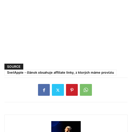
SOURCE
SvetApple - článok obsahuje affiliate linky, z ktorých máme províziu