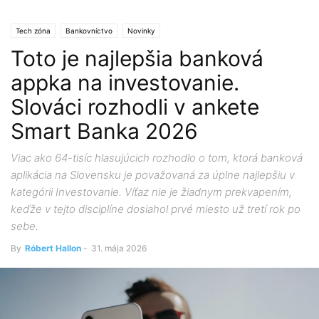
Tech zóna
Bankovníctvo
Novinky
Toto je najlepšia banková
appka na investovanie.
Slováci rozhodli v ankete
Smart Banka 2026
Viac ako 64-tisíc hlasujúcich rozhodlo o tom, ktorá banková
aplikácia na Slovensku je považovaná za úplne najlepšiu v
kategórii Investovanie. Víťaz nie je žiadnym prekvapením,
keďže v tejto disciplíne dosiahol prvé miesto už tretí rok po
sebe.
By
Róbert Hallon
-
31. mája 2026