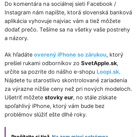
Do komentára na sociálnej sieti Facebook /
Instagram nám napíšte, ktorá slovenská banková
aplikácia vyhovuje najviac vám a tiež môžete
dodať prečo. Tešíme sa na všetky vaše postrehy
a názory.
Ak hľadáte
overený iPhone so zárukou
, ktorý
prešiel rukami odborníkov zo
SvetApple.sk
,
určite sa pozrite do nášho e-shopu
Loopi.sk
.
Nájdete tu starostlivo skontrolované zariadenia
za výrazne nižšie ceny než pri nových modeloch.
Ušetriť môžete
stovky eur
, no stále získate
spoľahlivý iPhone, ktorý vám bude bez
problémov slúžiť ešte dlhé roky.
Prečítajte si tiež
Na zem mieri extrémna