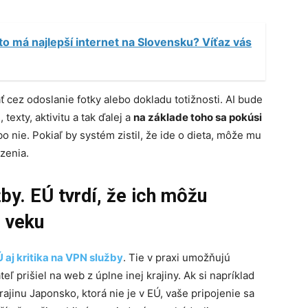
 má najlepší internet na Slovensku? Víťaz vás
ť cez odoslanie fotky alebo dokladu totižnosti. AI bude
texty, aktivitu a tak ďalej a
na základe toho sa pokúsi
ebo nie. Pokiaľ by systém zistil, že ide o dieta, môže mu
zenia.
žby. EÚ tvrdí, že ich môžu
e veku
 aj kritika na VPN služby
. Tie v praxi umožňujú
ľ prišiel na web z úplne inej krajiny. Ak si napríklad
ajinu Japonsko, ktorá nie je v EÚ, vaše pripojenie sa