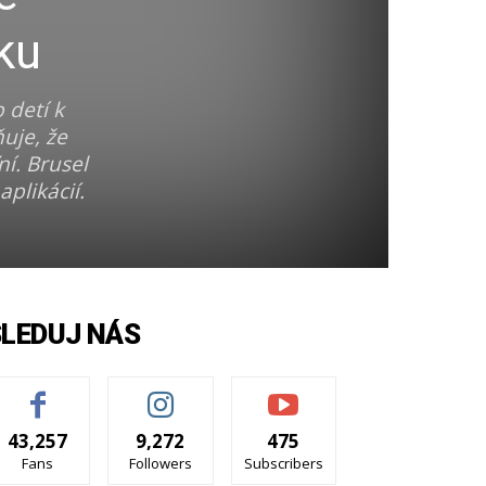
ku
 detí k
uje, že
í. Brusel
plikácií.
SLEDUJ NÁS
43,257
9,272
475
Fans
Followers
Subscribers