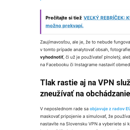
Prečítajte si tiež
VEĽKÝ REBRÍČEK: Kto
možno prekvapí.
Zaujímavosťou, ale je, že to nebude fungova
v tomto prípade analytovať obsah, fotografie, 
vyhodnotiť
, či už je používateľ plnoletý, al
na Facebooku či Instagrame nastaviť obmed
Tlak rastie aj na VPN slu
zneužívať na obchádzani
V neposlednom rade sa
objavuje z radov EÚ
maskovať pripojenie a simulovať, že používate
nastavíte na Slovensku VPN a vyberiete si kr