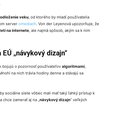
.
odloženie veku
, od ktorého by mladí používatelia
 tom server
omediach
. Von der Leyenová upozorňuje, že
etí na internete
, ale najmä spôsob, akým sa k nim
a EÚ „návykový dizajn“
k bojujú o pozornosť používateľov
algoritmami
,
 Mnohí na nich trávia hodiny denne a stávajú sa
 by sociálne siete vôbec mali mať taký ľahký prístup k
a chce zamerať aj na „
návykový dizajn
“ veľkých