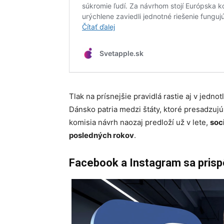
Tlak na prísnejšie pravidlá rastie aj v jedno
Dánsko patria medzi štáty, ktoré presadzujú
komisia návrh naozaj predloží už v lete,
soc
posledných rokov
.
Facebook a Instagram sa pris