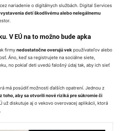
cez nariadenie o digitálnych službách. Digital Services
ko vystavenia detí škodlivému alebo nelegálnemu
estor.
ku. V EÚ na to možno bude apka
ak firmy
nedostatočne overujú vek
používateľov alebo
osť. Áno, keď sa registrujete na sociálne siete,
u, no pokiaľ deti uvedú falošný údaj tak, aby ich sieť
orá má posúdiť možnosti ďalších opatrení. Jednou z
toho, aby sa otvorili nové riziká pre súkromie či
 už diskutuje aj o vekovo overovacej aplikácii, ktorá
.