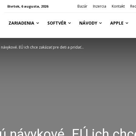
Bazár
Inzercia
Kontakt
Re
štvrtok, 6 augusta, 2026
ZARIADENIA
SOFTVÉR
NÁVODY
APPLE
 návykové. EÚ ich chce zakázať pre deti a pridať...
sú návykové. EÚ ich chc