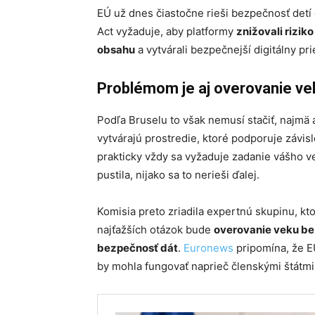
EÚ už dnes čiastočne rieši bezpečnosť detí 
Act vyžaduje, aby platformy
znižovali rizi
obsahu
a vytvárali bezpečnejší digitálny pri
Problémom je aj overovanie ve
Podľa Bruselu to však nemusí stačiť, najmä 
vytvárajú prostredie, ktoré podporuje závisl
prakticky vždy sa vyžaduje zadanie vášho vek
pustila, nijako sa to nerieši ďalej.
Komisia preto zriadila expertnú skupinu, kt
najťažších otázok bude
overovanie veku bez 
bezpečnosť dát
.
Euronews
pripomína, že EÚ
by mohla fungovať naprieč členskými štátmi