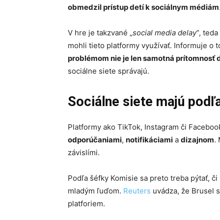
obmedzil prístup detí k sociálnym médiám
V hre je takzvané „
social media delay
“, teda
mohli tieto platformy využívať. Informuje o
problémom nie je len samotná prítomnosť d
sociálne siete správajú.
Sociálne siete majú podľ
Platformy ako TikTok, Instagram či Faceboo
odporúčaniami
,
notifikáciami
a
dizajnom
.
závislími.
Podľa šéfky Komisie sa preto treba pýtať, či
mladým ľuďom.
Reuters
uvádza, že Brusel s
platforiem.