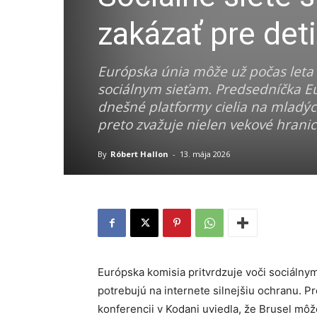
zakázať pre det
Európska únia môže už počas leta p
sociálnym sieťam. Predsedníčka E
dnešné platformy cielia na mladýc
preto zvažuje nielen vekové hranice
By
Róbert Hallon
-
13. mája 2026
Európska komisia pritvrdzuje voči sociálnym
potrebujú na internete silnejšiu ochranu. 
konferencii v Kodani uviedla, že Brusel môže