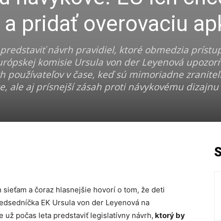
i a pridať overovaciu ap
redstaviť návrh pravidiel, ktoré obmedzia prístup
urópskej komisie Ursula von der Leyenová upozorň
h používateľov v čase, keď sú mimoriadne zraniteľn
, ale aj prísnejší zásah proti návykovému dizajnu a
 sieťam a čoraz hlasnejšie hovorí o tom, že deti
Predsedníčka EK Ursula von der Leyenová na
 už počas leta predstaviť legislatívny návrh,
ktorý by