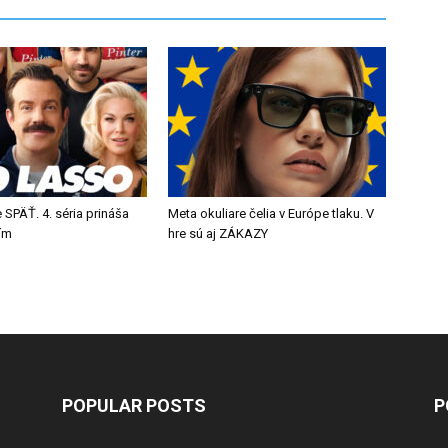
 SPÄŤ. 4. séria prináša
Meta okuliare čelia v Európe tlaku. V
tím
hre sú aj ZÁKAZY
POPULAR POSTS
P