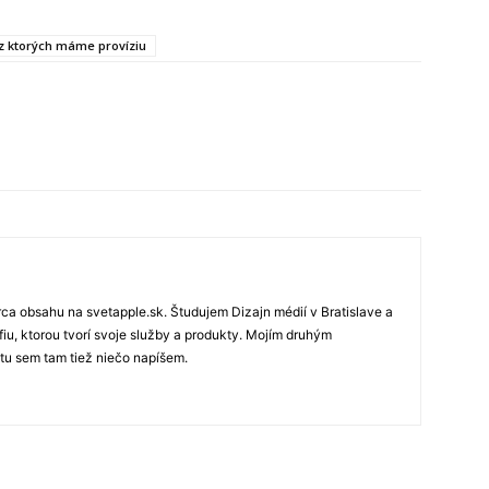
, z ktorých máme províziu
rca obsahu na svetapple.sk. Študujem Dizajn médií v Bratislave a
fiu, ktorou tvorí svoje služby a produkty. Mojím druhým
 tu sem tam tiež niečo napíšem.