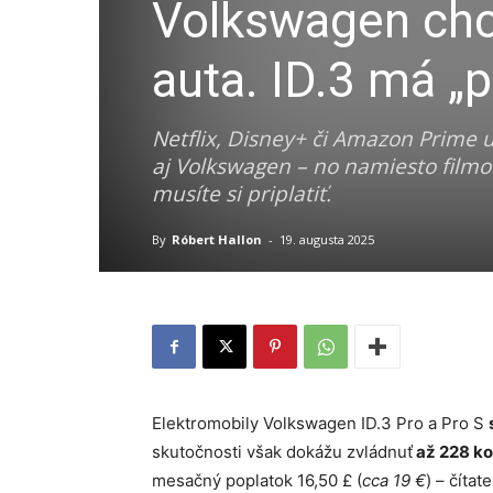
Volkswagen chce,
auta. ID.3 má „
Netflix, Disney+ či Amazon Prime
aj Volkswagen – no namiesto filmov
musíte si priplatiť.
By
Róbert Hallon
-
19. augusta 2025
Elektromobily Volkswagen ID.3 Pro a Pro S
skutočnosti však dokážu zvládnuť
až 228 ko
mesačný poplatok 16,50 £ (
cca 19 €
) – čítat