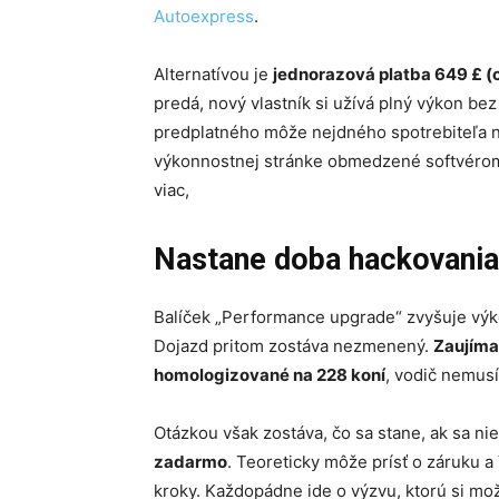
Autoexpress
.
Alternatívou je
jednorazová platba 649 £ (
predá, nový vlastník si užívá plný výkon be
predplatného môže nejdného spotrebiteľa na
výkonnostnej stránke obmedzené softvérom
viac,
Nastane doba hackovania
Balíček „Performance upgrade“ zvyšuje výk
Dojazd pritom zostáva nezmenený.
Zaujímav
homologizované na 228 koní
, vodič nemusí
Otázkou však zostáva, čo sa stane, ak sa ni
zadarmo
. Teoreticky môže prísť o záruku
kroky. Každopádne ide o výzvu, ktorú si mo