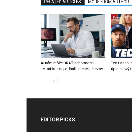
RELATED ARTICLES
MORE FROM AUTHOR
AI nám môže BRAŤ schopnosti.
Ted Lasso je
Lekári bez nej odhalili menej nálezov
úplne nový 
EDITOR PICKS