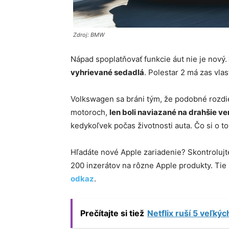
Zdroj: BMW
Nápad spoplatňovať funkcie áut nie je nový.
vyhrievané sedadlá
. Polestar 2 má zas vla
Volkswagen sa bráni tým, že podobné rozdie
motoroch,
len boli naviazané na drahšie ve
kedykoľvek počas životnosti auta. Čo si o t
Hľadáte nové Apple zariadenie? Skontroluj
200 inzerátov na rôzne Apple produkty. Ti
odkaz
.
Prečítajte si tiež
Netflix ruší 5 veľký