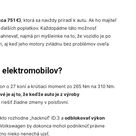
cca 751 €)
, ktorá sa navždy priradí k autu. Ak ho majiteľ
z ďalších poplatkov. Každopádne táto možnosť
hnevať, najmä pri myšleinke na to, že vozidlo je po
, aj keď jeho motory zvládnu bez problémov oveľa
 elektromobilov?
on o 27 koní a krútiaci moment zo 265 Nm na 310 Nm.
é je aj to, že keďže auto je z výroby
 riešiť žiadne zmeny v poisťovni.
ekto rozhodne „hacknúť“ ID.3 a
odblokovať výkon
 a Volkswagen by dokonca mohol podniknúť právne
žno nieko nenechá ujsť.