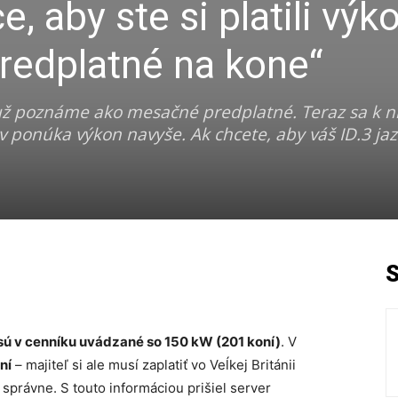
 aby ste si platili výk
predplatné na kone“
 už poznáme ako mesačné predplatné. Teraz sa k n
 ponúka výkon navyše. Ak chcete, aby váš ID.3 jaz
sú v cenníku uvádzané so 150 kW (201 koní)
. V
ní
– majiteľ si ale musí zaplatiť vo Veĺkej Británii
e správne. S touto informáciou prišiel server