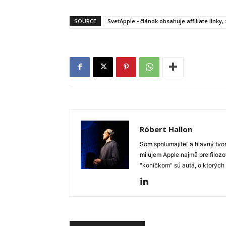
SOURCE
SvetApple - článok obsahuje affiliate linky
Róbert Hallon
Som spolumajiteľ a hlavný tvo
milujem Apple najmä pre filozo
"koníčkom" sú autá, o ktorých