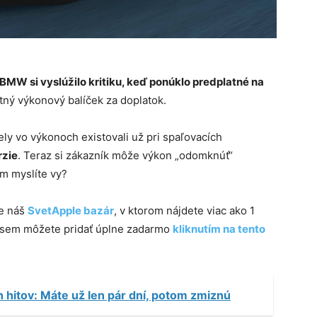
BMW si vyslúžilo kritiku, keď ponúklo predplatné na
stný výkonový balíček za doplatok.
ly vo výkonoch existovali už pri spaľovacích
rzie
. Teraz si zákazník môže výkon „odomknúť“
om myslíte vy?
te náš
SvetApple bazár
, v ktorom nájdete viac ako 1
e sem môžete pridať úplne zadarmo
kliknutím na tento
ch hitov: Máte už len pár dní, potom zmiznú