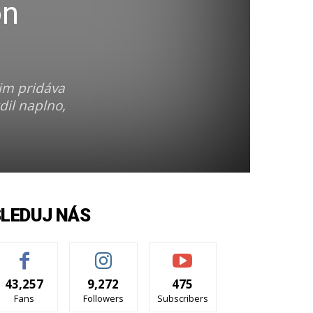
on
im pridáva
dil naplno,
SLEDUJ NÁS
43,257
9,272
475
Fans
Followers
Subscribers