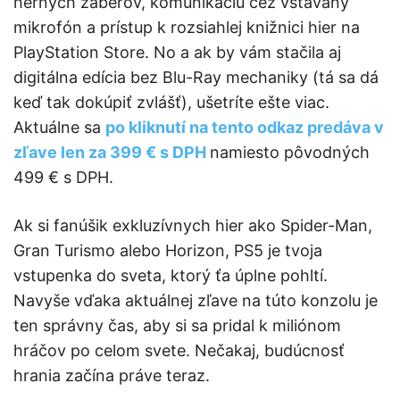
herných záberov, komunikáciu cez vstavaný
mikrofón a prístup k rozsiahlej knižnici hier na
PlayStation Store. No a ak by vám stačila aj
digitálna edícia bez Blu-Ray mechaniky (tá sa dá
keď tak dokúpiť zvlášť), ušetríte ešte viac.
Aktuálne sa
po kliknutí na tento odkaz predáva v
zľave len za 399 € s DPH
namiesto pôvodných
499 € s DPH.
Ak si fanúšik exkluzívnych hier ako Spider-Man,
Gran Turismo alebo Horizon, PS5 je tvoja
vstupenka do sveta, ktorý ťa úplne pohltí.
Navyše vďaka aktuálnej zľave na túto konzolu je
ten správny čas, aby si sa pridal k miliónom
hráčov po celom svete. Nečakaj, budúcnosť
hrania začína práve teraz.