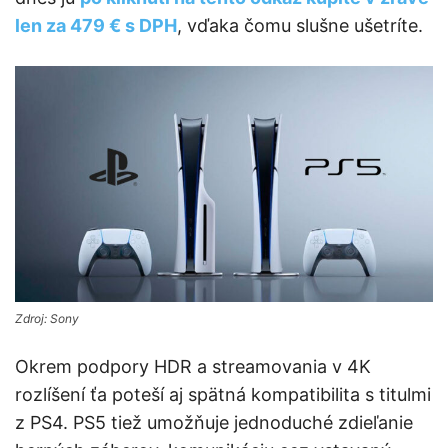
len za 479 € s DPH
, vďaka čomu slušne ušetríte.
Zdroj: Sony
Okrem podpory HDR a streamovania v 4K
rozlíšení ťa poteší aj spätná kompatibilita s titulmi
z PS4. PS5 tiež umožňuje jednoduché zdieľanie