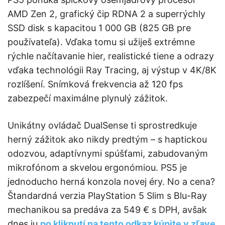
AMD Zen 2, grafický čip RDNA 2 a superrýchly
SSD disk s kapacitou 1 000 GB (825 GB pre
používateľa). Vďaka tomu si užiješ extrémne
rýchle načítavanie hier, realistické tiene a odrazy
vďaka technológii Ray Tracing, aj výstup v 4K/8K
rozlíšení. Snímková frekvencia až 120 fps
zabezpečí maximálne plynulý zážitok.
Unikátny ovládač DualSense ti sprostredkuje
herný zážitok ako nikdy predtým – s haptickou
odozvou, adaptívnymi spúšťami, zabudovaným
mikrofónom a skvelou ergonómiou. PS5 je
jednoducho herná konzola novej éry. No a cena?
Štandardná verzia PlayStation 5 Slim s Blu-Ray
mechanikou sa predáva za 549 € s DPH, avšak
dnes ju
po kliknutí na tento odkaz kúpite v zľave