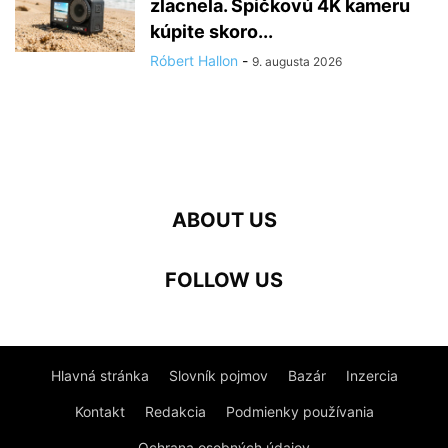
zlacnela. Špičkovú 4K kameru
kúpite skoro...
Róbert Hallon
-
9. augusta 2026
ABOUT US
FOLLOW US
Hlavná stránka
Slovník pojmov
Bazár
Inzercia
Kontakt
Redakcia
Podmienky používania
Ochrana osobných údajov