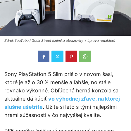
Zdroj: YouTube / Geek Street (snímka obrazovky + úprava redakice)
Sony PlayStation 5 Slim prišlo v novom šasi,
ktoré je až o 30 % menšie a ľahšie, no stále
rovnako výkonné. Obľúbená herná konzola sa
aktuálne dá kúpiť
vo výhodnej zľave, na ktorej
slušne ušetríte
. Užite si leto s tými najlepšími
hrami súčasnosti v čo najvyššej kvalite.
PS5 ponúka špičkový osemjadrový procesor