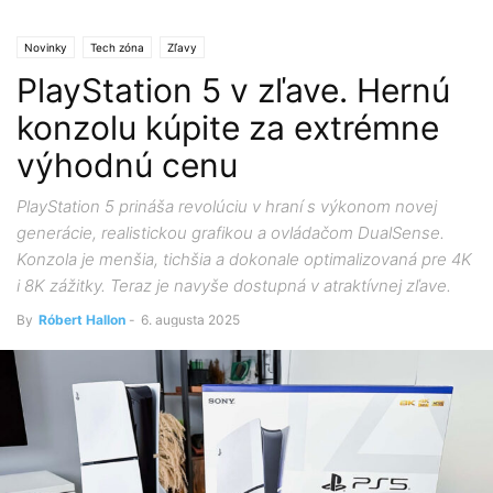
Novinky
Tech zóna
Zľavy
PlayStation 5 v zľave. Hernú
konzolu kúpite za extrémne
výhodnú cenu
PlayStation 5 prináša revolúciu v hraní s výkonom novej
generácie, realistickou grafikou a ovládačom DualSense.
Konzola je menšia, tichšia a dokonale optimalizovaná pre 4K
i 8K zážitky. Teraz je navyše dostupná v atraktívnej zľave.
By
Róbert Hallon
-
6. augusta 2025