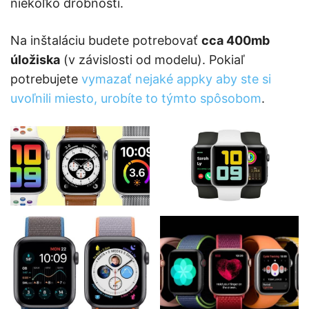
niekoľko drobností.
Na inštaláciu budete potrebovať
cca 400mb
úložiska
(v závislosti od modelu). Pokiaľ
potrebujete
vymazať nejaké appky aby ste si
uvoľnili miesto, urobíte to týmto spôsobom
.