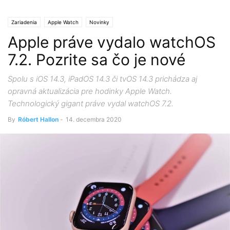
Zariadenia
Apple Watch
Novinky
Apple práve vydalo watchOS
7.2. Pozrite sa čo je nové
Spolu s iOS 14.3, iPadOS 14.3 či tvOS 14.3 prichádza aj
opravná aktualizácia pre hodinky Apple Watch.
Technologický gigant práve vydal watchOS 7.2.
By
Róbert Hallon
-
14. decembra 2020