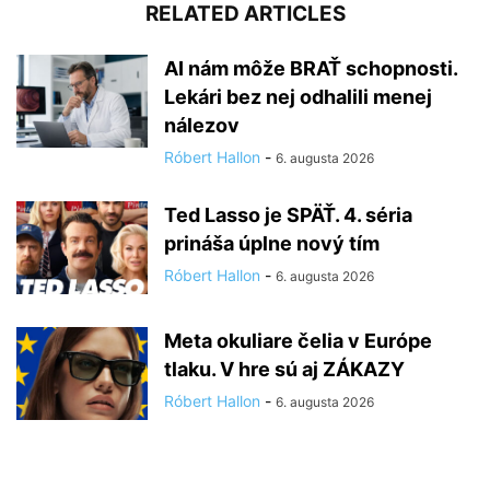
RELATED ARTICLES
AI nám môže BRAŤ schopnosti.
Lekári bez nej odhalili menej
nálezov
Róbert Hallon
-
6. augusta 2026
Ted Lasso je SPÄŤ. 4. séria
prináša úplne nový tím
Róbert Hallon
-
6. augusta 2026
Meta okuliare čelia v Európe
tlaku. V hre sú aj ZÁKAZY
Róbert Hallon
-
6. augusta 2026