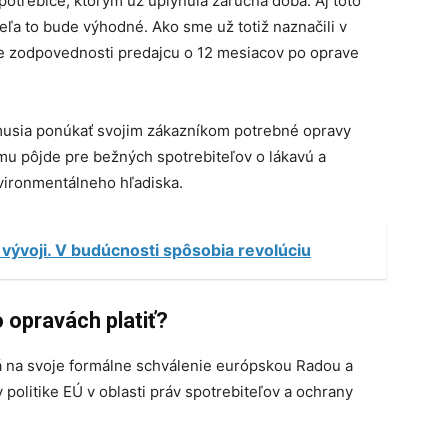
spotrebiče, ktorým už uplynula záručná doba. Aj toto
eľa to bude výhodné. Ako sme už totiž naznačili v
ie zodpovednosti predajcu o 12 mesiacov po oprave
 musia ponúkať svojim zákazníkom potrebné opravy
mu pôjde pre bežných spotrebiteľov o lákavú a
vironmentálneho hľadiska.
vývoji. V budúcnosti spôsobia revolúciu
 opravách platiť?
á na svoje formálne schválenie európskou Radou a
olitike EÚ v oblasti práv spotrebiteľov a ochrany