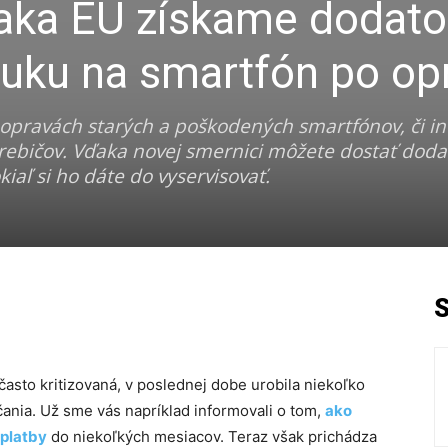
ka EÚ získame dodat
uku na smartfón po op
 opravách starých a poškodených smartfónov, či in
trebičov. Vďaka novej smernici môžete dostať dod
aľ si ho dáte do vyservisovať.
často kritizovaná, v poslednej dobe urobila niekoľko
čania. Už sme vás napríklad informovali o tom,
ako
 platby
do niekoľkých mesiacov. Teraz však prichádza