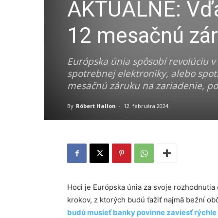
AKTUÁLNE: Vďa
12 mesačnú zár
Európska únia spôsobí revolúciu v
spotrebnej elektroniky, alebo spo
mesačnú záruku na zariadenie, poki
By
Róbert Hallon
-
12. februára 2024
Hoci je Európska únia za svoje rozhodnutia 
krokov, z ktorých budú ťažiť najmä bežní ob
budú musieť banky povinne zaviesť rýchle