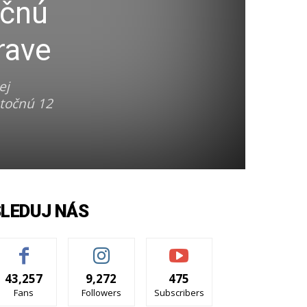
očnú
rave
ej
atočnú 12
SLEDUJ NÁS
43,257
9,272
475
Fans
Followers
Subscribers