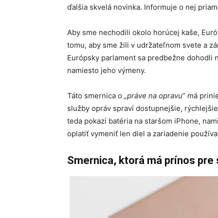
ďalšia skvelá novinka. Informuje o nej pria
Aby sme nechodili okolo horúcej kaše, Euró
tomu, aby sme žili v udržateľnom svete a z
Európsky parlament sa predbežne dohodli n
namiesto jeho výmeny.
Táto smernica o
„práve na opravu
“ má prini
služby opráv spraví dostupnejšie, rýchlejšie
teda pokazí batéria na staršom iPhone, nam
oplatiť vymeniť len diel a zariadenie používať
Smernica, ktorá má prínos pre s