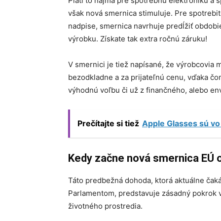
Platí to najmä pre spotrebnú elektroniku a 
však nová smernica stimuluje. Pre spotrebit
nadpise, smernica navrhuje predĺžiť obdob
výrobku. Získate tak extra ročnú záruku!
V smernici je tiež napísané, že výrobcovia
bezodkladne a za prijateľnú cenu, vďaka čo
výhodnú voľbu či už z finančného, alebo en
Prečítajte si tiež
Apple Glasses sú vo 
Kedy začne nová smernica EÚ o
Táto predbežná dohoda, ktorá aktuálne čak
Parlamentom, predstavuje zásadný pokrok v p
životného prostredia.