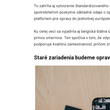
To zahŕňa aj vytvorenie štandardizovaného
spotrebiteľom poskytne základné údaje o o
platforiem pre opravy do jednotnej európske
Ku celej veci sa vyjadrila aj belgická štátna
prínos smernice. Ten spočíva v tom, že vdy
podporuje kvalitnú zamestnanosť, pričom zn
Staré zariadenia budeme oprav