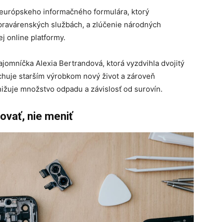
 európskeho informačného formulára, ktorý
pravárenských službách, a zlúčenie národných
j online platformy.
 tajomníčka Alexia Bertrandová, ktorá vyzdvihla dvojitý
chuje starším výrobkom nový život a zároveň
ižuje množstvo odpadu a závislosť od surovín.
ovať, nie meniť