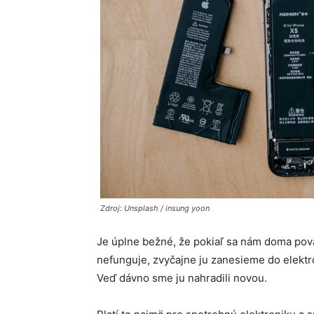
Zdroj: Unsplash / insung yoon
Je úplne bežné, že pokiaľ sa nám doma pova
nefunguje, zvyčajne ju zanesieme do elekt
Veď dávno sme ju nahradili novou.