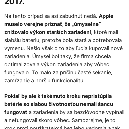
2017.
Na tento prípad sa asi zabudnúť nedá.
Apple
muselo verejne priznať, že „úmyselne“
znižovalo výkon starších zariadení
, ktoré mali
slabšiu batériu, pretože bola stará a potrebovala
výmenu. Nešlo však o to aby ľudia kupovali nové
zariadenia. Úmysel bol taký, že firma chcela
optimalizovala výkon zariadenia aby vôbec
fungovalo. To malo za príčinu časté sekanie,
zamŕzanie a horšiu funkcionalitu.
Pokiaľ by ale k takémuto kroku nepristúpila
batérie so slabou životnosťou nemali šancu
fungovať
a zariadenia by sa bezdôvodne vypínali
a nefungovali skoro vôbec. Samozrejme, je to
krok proti používateľovi bez jeho vedomia a tak