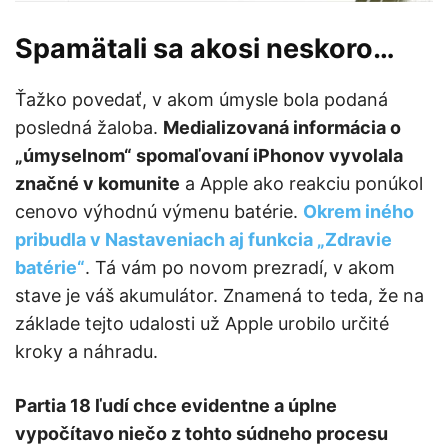
Spamätali sa akosi neskoro…
Ťažko povedať, v akom úmysle bola podaná
posledná žaloba.
Medializovaná informácia o
„úmyselnom“ spomaľovaní iPhonov vyvolala
značné v komunite
a Apple ako reakciu ponúkol
cenovo výhodnú výmenu batérie.
Okrem iného
pribudla v Nastaveniach aj funkcia „Zdravie
batérie“
. Tá vám po novom prezradí, v akom
stave je váš akumulátor. Znamená to teda, že na
základe tejto udalosti už Apple urobilo určité
kroky a náhradu.
Partia 18 ľudí chce evidentne a úplne
vypočítavo niečo z tohto súdneho procesu