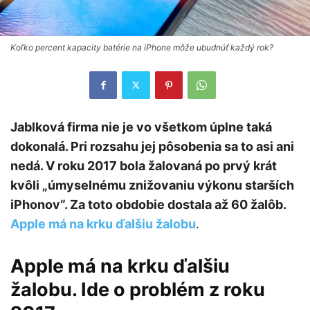
Koľko percent kapacity batérie na iPhone môže ubudnúť každý rok?
Jablková firma nie je vo všetkom úplne taká
dokonalá. Pri rozsahu jej pôsobenia sa to asi ani
nedá. V roku 2017 bola žalovaná po prvý krát
kvôli „úmyselnému znižovaniu výkonu starších
iPhonov“. Za toto obdobie dostala až 60 žalôb.
Apple má na krku ďalšiu žalobu
.
Apple má na krku ďalšiu
žalobu
. Ide o problém z roku