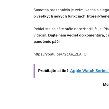
Samotná prezentácia je veľmi vecná a elegan
o všetkých nových funkciách, ktoré iPhone
Pokiaľ ste sa ešte stále nerozhodli, či je iP
videom.
Dajte nám vedieť do komentára, č
pandémie páči
.
https://youtu.be/72cAe_2LAFQ
Prečítajte si tiež
Apple Watch Series 7
Môž