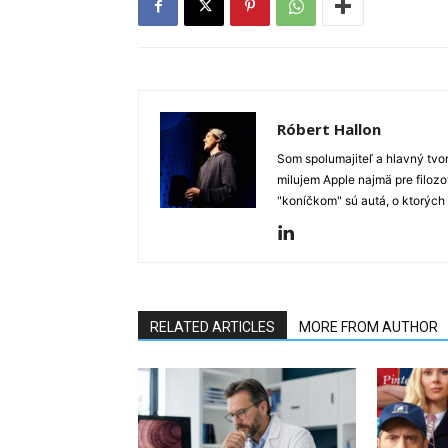
Róbert Hallon
Som spolumajiteľ a hlavný tvo
milujem Apple najmä pre filozo
"koníčkom" sú autá, o ktorých
RELATED ARTICLES
MORE FROM AUTHOR