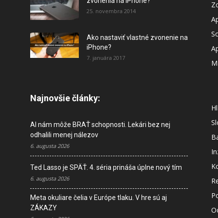
zvonenia na iPhone?
Z
25. novembra 2014
A
So
Ako nastaviť vlastné zvonenie na
iPhone?
A
7. januára 2017
M
Najnovšie články:
Hl
S
AI nám môže BRAŤ schopnosti. Lekári bez nej
odhalili menej nálezov
B
6. augusta 2026
In
K
Ted Lasso je SPÄŤ. 4. séria prináša úplne nový tím
6. augusta 2026
R
P
Meta okuliare čelia v Európe tlaku. V hre sú aj
ZÁKAZY
O