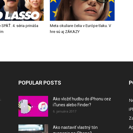
 SPÄŤ. 4. séria prináša
Meta okuliare čelia v Európe tlaku. V
tím
hre sú aj ZÁKAZY
POPULAR POSTS
P
.
Ako vložiť hudbu do iPhonu cez
N
iTunes alebo Finder?
i
6. januára 2017
Za
A
Ako nastaviť vlastný tón