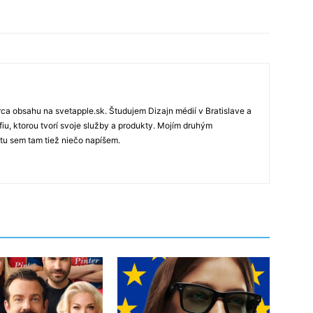
rca obsahu na svetapple.sk. Študujem Dizajn médií v Bratislave a
fiu, ktorou tvorí svoje služby a produkty. Mojím druhým
 tu sem tam tiež niečo napíšem.