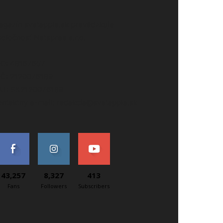
agazín svetapple.sk prevádzkuje
poločnosť Netspree s.r.o.
ČO: 48167657
IČ: 2120076189
AT: SK2120076189
ontaktný e-mail: redakcia@svetapple.sk
43,257
8,327
413
Fans
Followers
Subscribers