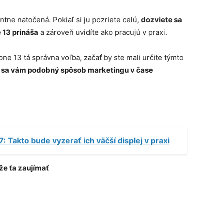
tne natočená. Pokiaľ si ju pozriete celú,
dozviete sa
 13 prináša
a zároveň uvidíte ako pracujú v praxi.
hone 13 tá správna voľba, začať by ste mali určite týmto
i sa vám podobný spôsob marketingu v čase
: Takto bude vyzerať ich väčší displej v praxi
e ťa zaujímať