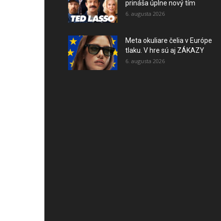
prináša úplne nový tím
6. augusta 2026
Meta okuliare čelia v Európe
tlaku. V hre sú aj ZÁKAZY
6. augusta 2026