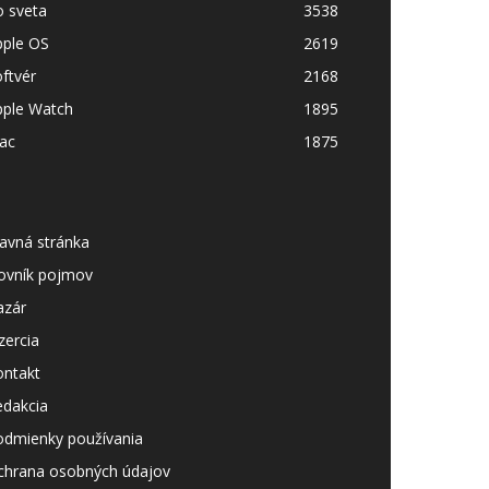
o sveta
3538
pple OS
2619
ftvér
2168
pple Watch
1895
ac
1875
avná stránka
lovník pojmov
azár
zercia
ontakt
edakcia
odmienky používania
chrana osobných údajov