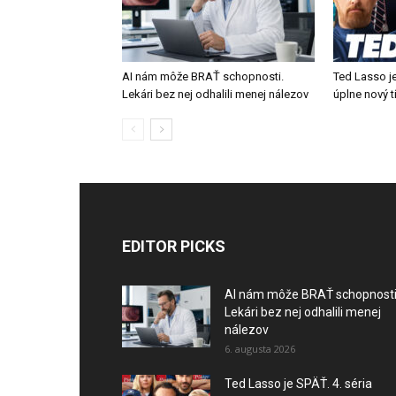
AI nám môže BRAŤ schopnosti.
Ted Lasso je
Lekári bez nej odhalili menej nálezov
úplne nový 
EDITOR PICKS
AI nám môže BRAŤ schopnosti
Lekári bez nej odhalili menej
nálezov
6. augusta 2026
Ted Lasso je SPÄŤ. 4. séria