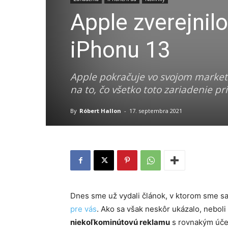
Apple zverejnil
iPhonu 13
Apple pokračuje vo svojom marketi
na to, čo všetko toto zariadenie pr
By
Róbert Hallon
-
17. septembra 2021
Dnes sme už vydali článok, v ktorom sme s
pre vás
. Ako sa však neskôr ukázalo, neboli
niekoľkominútovú reklamu
s rovnakým úče