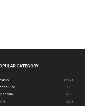
OPULAR CATEGORY
ovinky
27124
Phone/iPad
9733
riadenia
8990
pple
5239