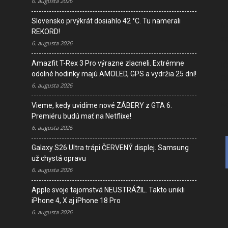
6. augusta 2026
Slovensko prvýkrát dosiahlo 42 °C. Tu namerali
M
REKORD!
s
6. augusta 2026
Amazfit T-Rex 3 Pro výrazne zlacneli. Extrémne
I
odolné hodinky majú AMOLED, GPS a vydržia 25 dní!
D
6. augusta 2026
V
K
Vieme, kedy uvidíme nové ZÁBERY z GTA 6.
Premiéru budú mať na Netflixe!
6. augusta 2026
Galaxy S26 Ultra trápi ČERVENÝ displej. Samsung
už chystá opravu
6. augusta 2026
Apple svoje tajomstvá NEUSTRÁŽIL. Takto unikli
iPhone 4, X aj iPhone 18 Pro
6. augusta 2026