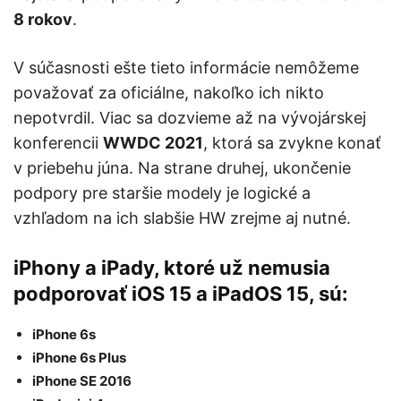
8 rokov
.
V súčasnosti ešte tieto informácie nemôžeme
považovať za oficiálne, nakoľko ich nikto
nepotvrdil. Viac sa dozvieme až na vývojárskej
konferencii
WWDC 2021
, ktorá sa zvykne konať
v priebehu júna. Na strane druhej, ukončenie
podpory pre staršie modely je logické a
vzhľadom na ich slabšie HW zrejme aj nutné.
iPhony a iPady, ktoré už nemusia
podporovať iOS 15 a iPadOS 15, sú:
iPhone 6s
iPhone 6s Plus
iPhone SE 2016