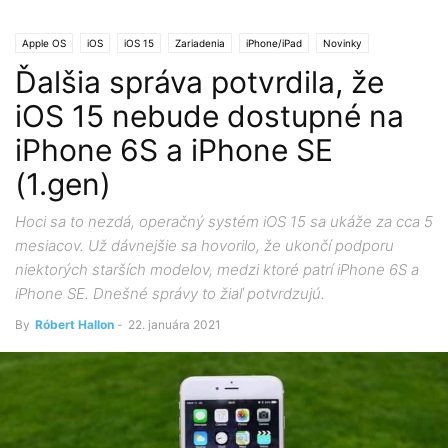
Apple OS
iOS
iOS 15
Zariadenia
iPhone/iPad
Novinky
Ďalšia správa potvrdila, že
iOS 15 nebude dostupné na
iPhone 6S a iPhone SE
(1.gen)
Hoci sa to nezdá, operačný systém iOS 15 sa ukáže za cca 5
mesiacov. Už dávnejšie sa hovorilo, že ukončí podporu
niektorých starších modelov, medzi ktoré patrí iPhone 6S a
iPhone SE. Dnešné správy to žiaľ potvrdzujú.
By
Róbert Hallon
-
22. januára 2021