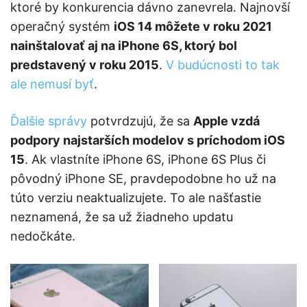
ktoré by konkurencia dávno zanevrela. Najnovší
operačný systém
iOS 14 môžete v roku 2021
nainštalovať aj na iPhone 6S, ktorý bol
predstavený v roku 2015
.
V budúcnosti to tak
ale nemusí byť
.
Ďalšie správy
potvrdzujú, že sa
Apple vzdá
podpory najstarších modelov s príchodom iOS
15
. Ak vlastníte iPhone 6S, iPhone 6S Plus či
pôvodný iPhone SE, pravdepodobne ho už na
túto verziu neaktualizujete. To ale našťastie
neznamená, že sa už žiadneho updatu
nedočkáte.