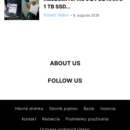
1 TB SSD...
Róbert Hallon
-
8. augusta 2026
ABOUT US
FOLLOW US
Hlavná stránka
Slovník pojmov
Bazár
Inzercia
Kontakt
Redakcia
Podmienky používania
Ochrana osobných údajov