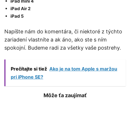
iPad mini 4
iPad Air 2
iPad 5
Napíšte nám do komentára, či niektoré z týchto
zariadení vlastníte a ak áno, ako ste s ním
spokojní. Budeme radi za všetky vaše postrehy.
Prečítajte si tiež
Ako je na tom Apple s maržou
pri iPhone SE?
Môže ťa zaujímať