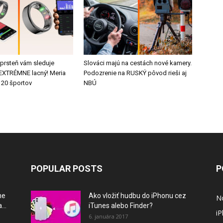
 prsteň vám sleduje
Slováci majú na cestách nové kamery.
e EXTRÉMNE lacný! Meria
Podozrenie na RUSKÝ pôvod rieši aj
 20 športov
NBÚ
POPULAR POSTS
P
ne
Ako vložiť hudbu do iPhonu cez
N
...
iTunes alebo Finder?
i
6. januára 2017