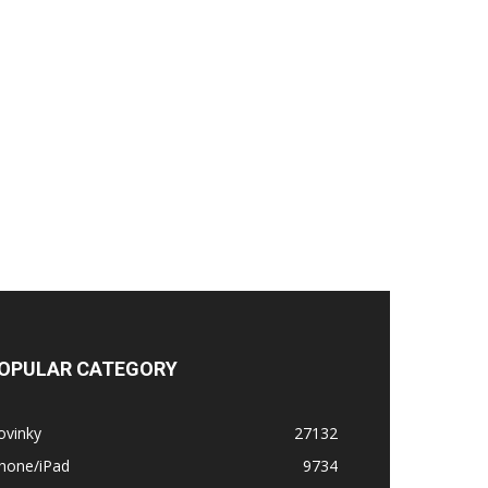
OPULAR CATEGORY
ovinky
27132
Phone/iPad
9734