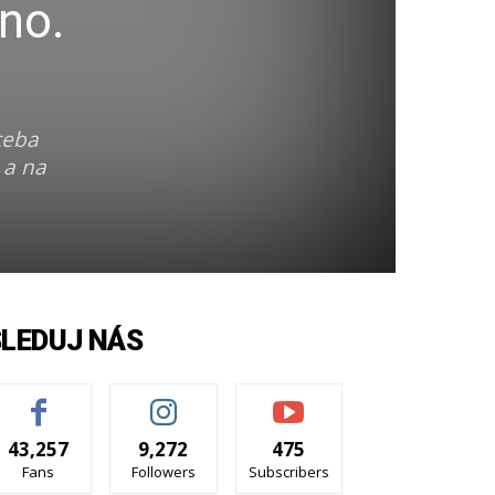
no.
teba
 a na
SLEDUJ NÁS
43,257
9,272
475
Fans
Followers
Subscribers