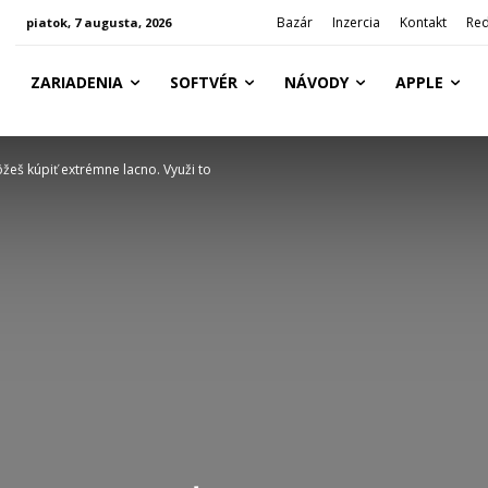
Bazár
Inzercia
Kontakt
Red
piatok, 7 augusta, 2026
ZARIADENIA
SOFTVÉR
NÁVODY
APPLE
ôžeš kúpiť extrémne lacno. Využi to