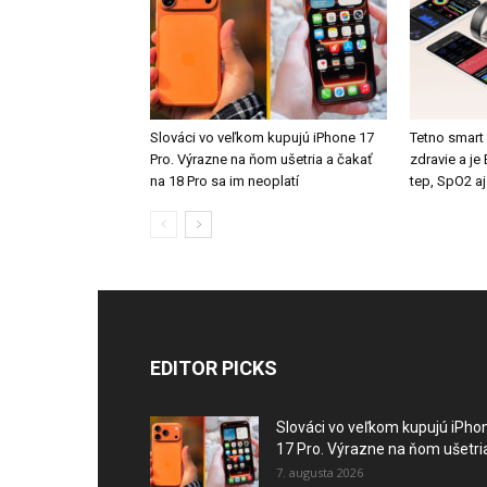
Slováci vo veľkom kupujú iPhone 17
Tetno smart
Pro. Výrazne na ňom ušetria a čakať
zdravie a j
na 18 Pro sa im neoplatí
tep, SpO2 aj
EDITOR PICKS
Slováci vo veľkom kupujú iPho
17 Pro. Výrazne na ňom ušetria
7. augusta 2026