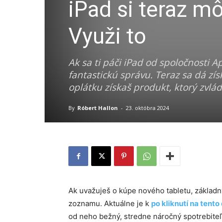
iPad si teraz m
Využi to
Ak sa ti páči iPad od spoločnosti
fantastickú správu. Teraz sa dá zí
oplátku získaš produkt, ktorý zvlá
By
Róbert Hallon
-
23. októbra 2024
Ak uvažuješ o kúpe nového tabletu, základný
zoznamu. Aktuálne je k
po kliknutí na tento
od neho bežný, stredne náročný spotrebiteľ 