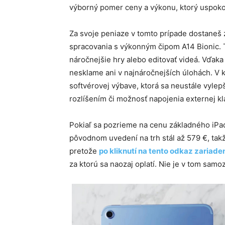
výborný pomer ceny a výkonu, ktorý uspokoj
Za svoje peniaze v tomto prípade dostaneš 
spracovania s výkonným čipom A14 Bionic. T
náročnejšie hry alebo editovať videá. Vďaka
nesklame ani v najnáročnejších úlohách. V k
softvérovej výbave, ktorá sa neustále vylep
rozlíšením či možnosť napojenia externej k
Pokiaľ sa pozrieme na cenu základného iPad
pôvodnom uvedení na trh stál až 579 €, takže
pretože
po kliknutí na tento odkaz zariade
za ktorú sa naozaj oplatí. Nie je v tom samo