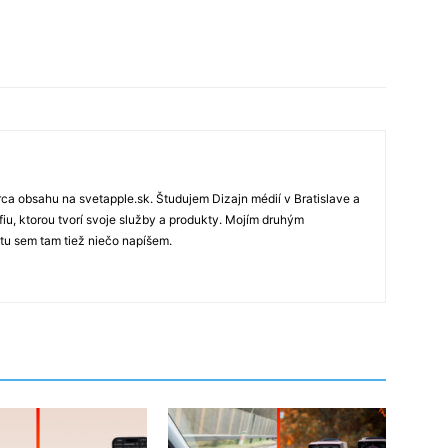
rca obsahu na svetapple.sk. Študujem Dizajn médií v Bratislave a
fiu, ktorou tvorí svoje služby a produkty. Mojím druhým
 tu sem tam tiež niečo napíšem.