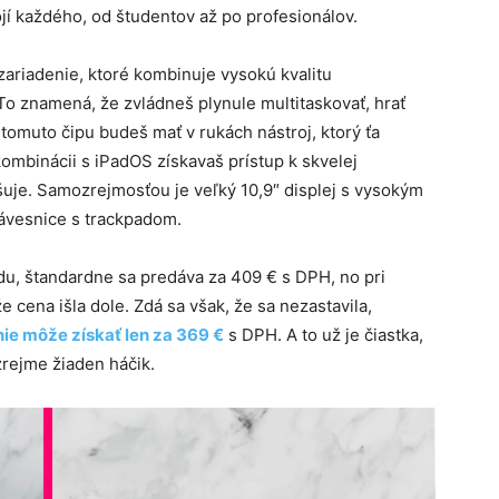
í každého, od študentov až po profesionálov.
zariadenie, ktoré kombinuje vysokú kvalitu
o znamená, že zvládneš plynule multitaskovať, hrať
 tomuto čipu budeš mať v rukách nástroj, ktorý ťa
ombinácii s iPadOS získavaš prístup k skvelej
šuje. Samozrejmosťou je veľký 10,9″ displej s vysokým
lávesnice s trackpadom.
u, štandardne sa predáva za 409 € s DPH, no pri
 cena išla dole. Zdá sa však, že sa nezastavila,
nie môže získať len za 369 €
s DPH. A to už je čiastka,
zrejme žiaden háčik.