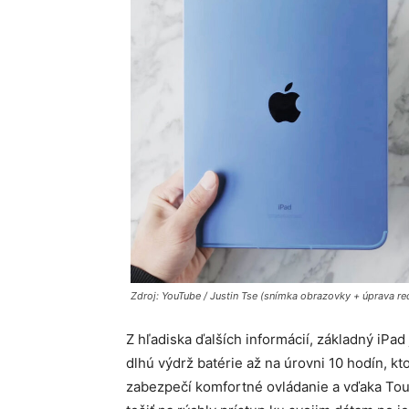
Zdroj: YouTube / Justin Tse (snímka obrazovky + úprava re
Z hľadiska ďalších informácií, základný iPad 
dlhú výdrž batérie až na úrovni 10 hodín, k
zabezpečí komfortné ovládanie a vďaka To