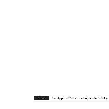
SOURCE
SvetApple - článok obsahuje affiliate linky