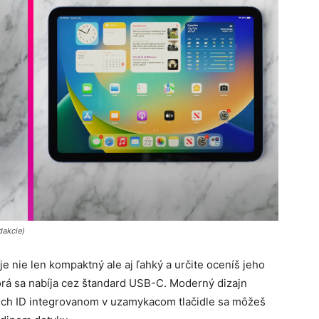
dakcie)
je nie len kompaktný ale aj ľahký a určite oceníš jeho
torá sa nabíja cez štandard USB-C. Moderný dizajn
uch ID integrovanom v uzamykacom tlačidle sa môžeš