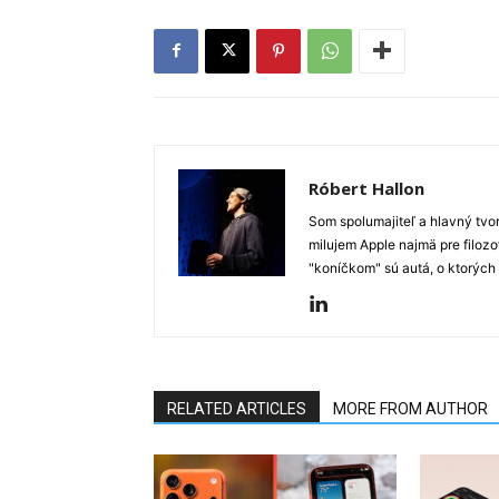
Róbert Hallon
Som spolumajiteľ a hlavný tvo
milujem Apple najmä pre filozo
"koníčkom" sú autá, o ktorých
RELATED ARTICLES
MORE FROM AUTHOR