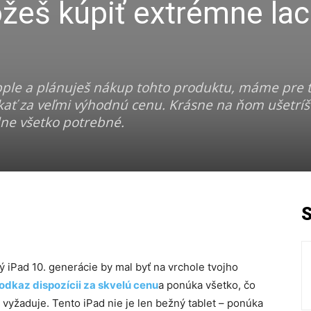
ôžeš kúpiť extrémne lac
 Apple a plánuješ nákup tohto produktu, máme pre 
skať za veľmi výhodnú cenu. Krásne na ňom ušetríš
dne všetko potrebné.
 iPad 10. generácie by mal byť na vrchole tvojho
 odkaz dispozícii za skvelú cenu
a ponúka všetko, čo
vyžaduje. Tento iPad nie je len bežný tablet – ponúka