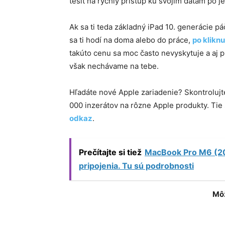
tešiť na rýchly prístup ku svojim dátam po 
Ak sa ti teda základný iPad 10. generácie pá
sa ti hodí na doma alebo do práce,
po kliknu
takúto cenu sa moc často nevyskytuje a aj 
však nechávame na tebe.
Hľadáte nové Apple zariadenie? Skontroluj
000 inzerátov na rôzne Apple produkty. Ti
odkaz
.
Prečítajte si tiež
MacBook Pro M6 (20
pripojenia. Tu sú podrobnosti
Môž