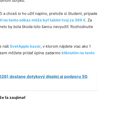
jedinom dotyku.
či a chceš si ho užiť naplno, pretože si študent, prípade
tí na tento odkaz môže byť tablet tvoj za 369 €
. Za
preto by bola škoda túto šancu nevyužiť. Rozhodnutie
te náš
SvetApple bazár
, v ktorom nájdete viac ako 1
e sem môžete pridať úplne zadarmo
kliknutím na tento
26) dostane dotykový displej aj podporu 5G
e ťa zaujímať