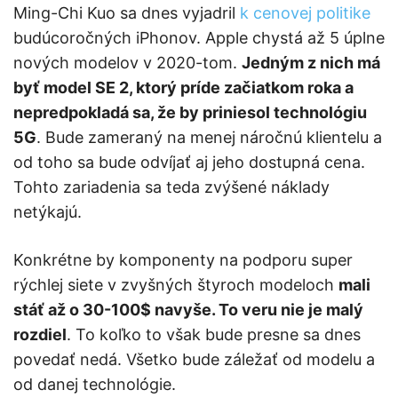
Ming-Chi Kuo sa dnes vyjadril
k cenovej politike
budúcoročných iPhonov. Apple chystá až 5 úplne
nových modelov v 2020-tom.
Jedným z nich má
byť model SE 2, ktorý príde začiatkom roka a
nepredpokladá sa, že by priniesol technológiu
5G
. Bude zameraný na menej náročnú klientelu a
od toho sa bude odvíjať aj jeho dostupná cena.
Tohto zariadenia sa teda zvýšené náklady
netýkajú.
Konkrétne by komponenty na podporu super
rýchlej siete v zvyšných štyroch modeloch
mali
stáť až o 30-100$ navyše. To veru nie je malý
rozdiel
. To koľko to však bude presne sa dnes
povedať nedá. Všetko bude záležať od modelu a
od danej technológie.