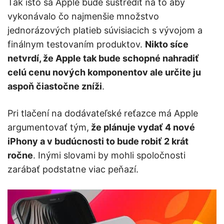
Tak isto sa Apple bude sústrediť na to aby
vykonávalo čo najmenšie množstvo
jednorázových platieb súvisiacich s vývojom a
finálnym testovaním produktov.
Nikto síce
netvrdí, že Apple tak bude schopné nahradiť
celú cenu nových komponentov ale určite ju
aspoň čiastočne zníži
.
Pri tlačení na dodávateľské reťazce má Apple
argumentovať tým,
že plánuje vydať 4 nové
iPhony a v budúcnosti to bude robiť 2 krát
ročne
. Inými slovami by mohli spoločnosti
zarábať podstatne viac peňazí.