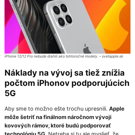
iPhone 12/12 Pro nebude drahší ako tohtoročné modely. – svetapple.sk
Náklady na vývoj sa tiež znížia
počtom iPhonov podporujúcich
5G
Aby sme to možno ešte trochu upresnili.
Apple
môže šetriť na finálnom náročnom vývoji
kovových rámov, ktoré budú podporovať
technológiu 5G
. Netreba si tu ale myslieť, že