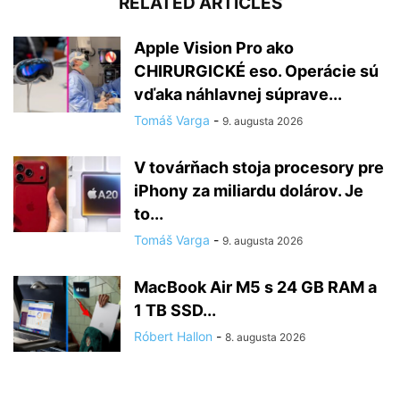
RELATED ARTICLES
Apple Vision Pro ako
CHIRURGICKÉ eso. Operácie sú
vďaka náhlavnej súprave...
Tomáš Varga
-
9. augusta 2026
V továrňach stoja procesory pre
iPhony za miliardu dolárov. Je
to...
Tomáš Varga
-
9. augusta 2026
MacBook Air M5 s 24 GB RAM a
1 TB SSD...
Róbert Hallon
-
8. augusta 2026