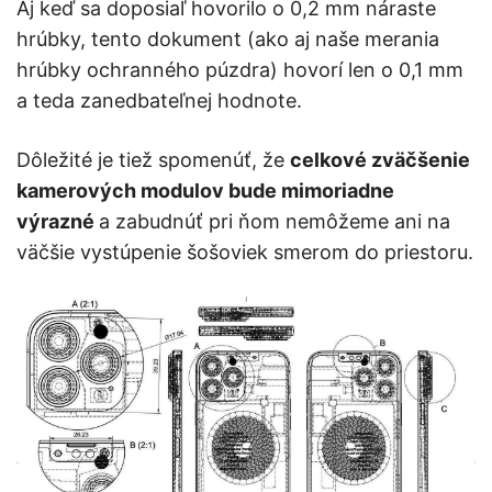
Aj keď sa doposiaľ hovorilo o 0,2 mm náraste
hrúbky, tento dokument (ako aj naše merania
hrúbky ochranného púzdra) hovorí len o 0,1 mm
a teda zanedbateľnej hodnote.
Dôležité je tiež spomenúť, že
celkové zväčšenie
kamerových modulov bude mimoriadne
výrazné
a zabudnúť pri ňom nemôžeme ani na
väčšie vystúpenie šošoviek smerom do priestoru.