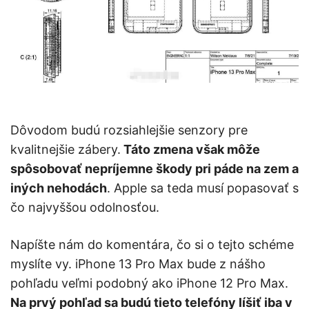
Dôvodom budú rozsiahlejšie senzory pre
kvalitnejšie zábery.
Táto zmena však môže
spôsobovať nepríjemne škody pri páde na zem a
iných nehodách
. Apple sa teda musí popasovať s
čo najvyššou odolnosťou.
Napíšte nám do komentára, čo si o tejto schéme
myslíte vy. iPhone 13 Pro Max bude z nášho
pohľadu veľmi podobný ako iPhone 12 Pro Max.
Na prvý pohľad sa budú tieto telefóny líšiť iba v