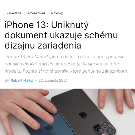
Zariadenia
iPhone/iPad
Novinky
iPhone 13: Uniknutý
dokument ukazuje schému
dizajnu zariadenia
iPhone 13 Pro Max klope na dvere a nám sa dnes podarilo
odhaliť niekoľko ďalších skutočností, týkajúcich sa tohto
modelu. Pozrite si nové detaily, ktoré ponúkne zákazníkom.
By
Róbert Hallon
-
22. augusta 2021