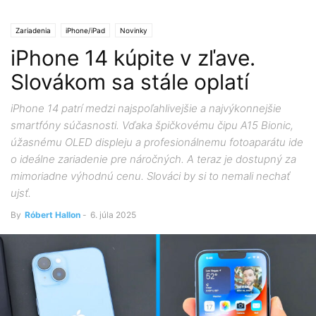
Zariadenia
iPhone/iPad
Novinky
iPhone 14 kúpite v zľave.
Slovákom sa stále oplatí
iPhone 14 patrí medzi najspoľahlivejšie a najvýkonnejšie
smartfóny súčasnosti. Vďaka špičkovému čipu A15 Bionic,
úžasnému OLED displeju a profesionálnemu fotoaparátu ide
o ideálne zariadenie pre náročných. A teraz je dostupný za
mimoriadne výhodnú cenu. Slováci by si to nemali nechať
ujsť.
By
Róbert Hallon
-
6. júla 2025