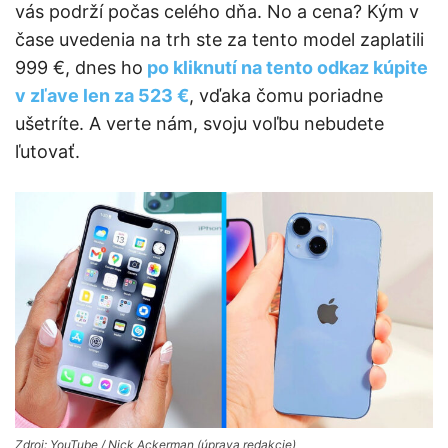
vás podrží počas celého dňa. No a cena? Kým v
čase uvedenia na trh ste za tento model zaplatili
999 €, dnes ho
po kliknutí na tento odkaz kúpite
v zľave len za 523 €
, vďaka čomu poriadne
ušetríte. A verte nám, svoju voľbu nebudete
ľutovať.
Zdroj: YouTube / Nick Ackerman (úprava redakcie)