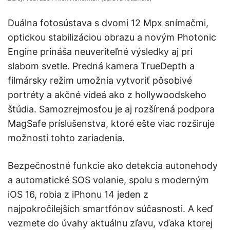
Duálna fotosústava s dvomi 12 Mpx snímačmi,
optickou stabilizáciou obrazu a novým Photonic
Engine prináša neuveriteľné výsledky aj pri
slabom svetle. Predná kamera TrueDepth a
filmársky režim umožnia vytvoriť pôsobivé
portréty a akčné videá ako z hollywoodskeho
štúdia. Samozrejmosťou je aj rozšírená podpora
MagSafe príslušenstva, ktoré ešte viac rozširuje
možnosti tohto zariadenia.
Bezpečnostné funkcie ako detekcia autonehody
a automatické SOS volanie, spolu s moderným
iOS 16, robia z iPhonu 14 jeden z
najpokročilejších smartfónov súčasnosti. A keď
vezmete do úvahy aktuálnu zľavu, vďaka ktorej