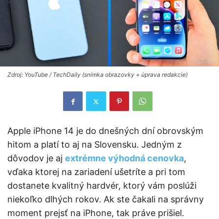
Zdroj: YouTube / TechDaily (snímka obrazovky + úprava redakcie)
Apple iPhone 14 je do dnešných dní obrovským
hitom a platí to aj na Slovensku. Jedným z
dôvodov je aj
extrémne výhodná cenovka
,
vďaka ktorej na zariadení ušetríte a pri tom
dostanete kvalitný hardvér, ktorý vám poslúži
niekoľko dlhých rokov. Ak ste čakali na správny
moment prejsť na iPhone, tak práve prišiel.