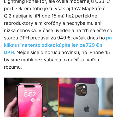
Lightning konektor, ale oveľa modernejší USB-C
port. Okrem toho je tu však aj 15W MagSafe či
Qi2 nabíjanie. iPhone 15 má tiež perfektné
reproduktory a mikrofóny a nechýba mu ani
nízka cenovka. V čase uvedenia na trh sa ešte so
starou DPH predával za 949 €, avšak dnes ho
po
kliknutí na tento odkaz kúpite len za 729 € s
DPH
. Nejde síce o horúcu novinku, no iPhone 15
by sme mohli bez váhania označiť za voľbu
rozumu.