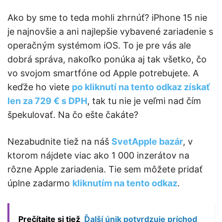
Ako by sme to teda mohli zhrnúť? iPhone 15 nie
je najnovšie a ani najlepšie vybavené zariadenie s
operačným systémom iOS. To je pre vás ale
dobrá správa, nakoľko ponúka aj tak všetko, čo
vo svojom smartfóne od Apple potrebujete. A
keďže ho viete
po kliknutí na tento odkaz získať
len za 729 € s DPH
, tak tu nie je veľmi nad čím
špekulovať. Na čo ešte čakáte?
Nezabudnite tiež na náš
SvetApple bazár
, v
ktorom nájdete viac ako 1 000 inzerátov na
rôzne Apple zariadenia. Tie sem môžete pridať
úplne zadarmo
kliknutím na tento odkaz
.
Prečítajte si tiež
Ďalší únik potvrdzuje príchod