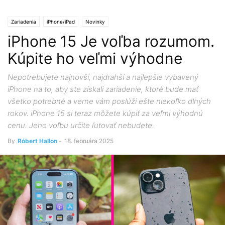
Zariadenia
iPhone/iPad
Novinky
iPhone 15 Je voľba rozumom.
Kúpite ho veľmi výhodne
Nepotrebujete najnovší, najdrahší a najlepšie vybavený
iPhone na to, aby ste získali zariadenie, ktoré bude mať
všetko potrebné a verne vám poslúži ešte niekoľko dlhých
rokov. iPhone 15 si teraz môžete kúpiť za veľmi výhodnú
cenu. Jeho voľbu určite ľutovať nebudete.
By
Róbert Hallon
-
18. februára 2025