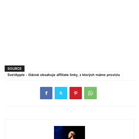
SOURCE
SvetApple - článok obsahuje affiliate linky, z ktorých máme províziu