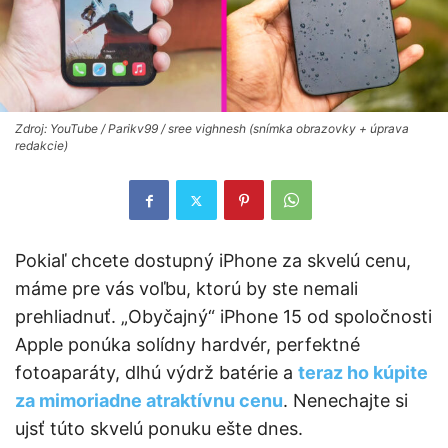
Zdroj: YouTube / Parikv99 / sree vighnesh (snímka obrazovky + úprava
redakcie)
Pokiaľ chcete dostupný iPhone za skvelú cenu,
máme pre vás voľbu, ktorú by ste nemali
prehliadnuť. „Obyčajný“ iPhone 15 od spoločnosti
Apple ponúka solídny hardvér, perfektné
fotoaparáty, dlhú výdrž batérie a
teraz ho kúpite
za mimoriadne atraktívnu cenu
. Nenechajte si
ujsť túto skvelú ponuku ešte dnes.