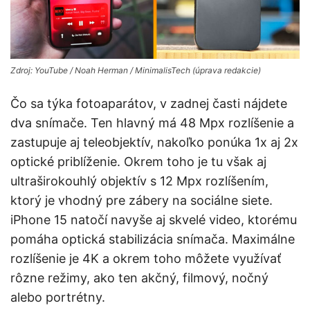
Zdroj: YouTube / Noah Herman / MinimalisTech (úprava redakcie)
Čo sa týka fotoaparátov, v zadnej časti nájdete
dva snímače. Ten hlavný má 48 Mpx rozlíšenie a
zastupuje aj teleobjektív, nakoľko ponúka 1x aj 2x
optické priblíženie. Okrem toho je tu však aj
ultraširokouhlý objektív s 12 Mpx rozlíšením,
ktorý je vhodný pre zábery na sociálne siete.
iPhone 15 natočí navyše aj skvelé video, ktorému
pomáha optická stabilizácia snímača. Maximálne
rozlíšenie je 4K a okrem toho môžete využívať
rôzne režimy, ako ten akčný, filmový, nočný
alebo portrétny.