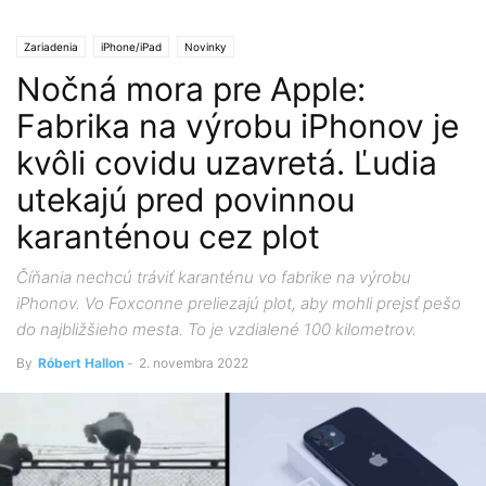
Zariadenia
iPhone/iPad
Novinky
Nočná mora pre Apple:
Fabrika na výrobu iPhonov je
kvôli covidu uzavretá. Ľudia
utekajú pred povinnou
karanténou cez plot
Číňania nechcú tráviť karanténu vo fabrike na výrobu
iPhonov. Vo Foxconne preliezajú plot, aby mohli prejsť pešo
do najbližšieho mesta. To je vzdialené 100 kilometrov.
By
Róbert Hallon
-
2. novembra 2022