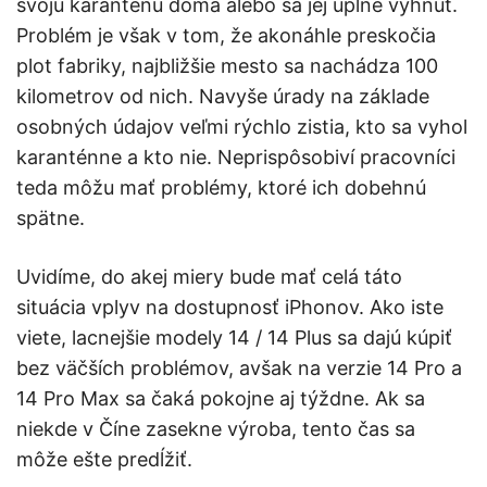
svoju karanténu doma alebo sa jej úplne vyhnúť.
Problém je však v tom, že akonáhle preskočia
plot fabriky, najbližšie mesto sa nachádza 100
kilometrov od nich. Navyše úrady na základe
osobných údajov veľmi rýchlo zistia, kto sa vyhol
karanténne a kto nie. Neprispôsobiví pracovníci
teda môžu mať problémy, ktoré ich dobehnú
spätne.
Uvidíme, do akej miery bude mať celá táto
situácia vplyv na dostupnosť iPhonov. Ako iste
viete, lacnejšie modely 14 / 14 Plus sa dajú kúpiť
bez väčších problémov, avšak na verzie 14 Pro a
14 Pro Max sa čaká pokojne aj týždne. Ak sa
niekde v Číne zasekne výroba, tento čas sa
môže ešte predĺžiť.