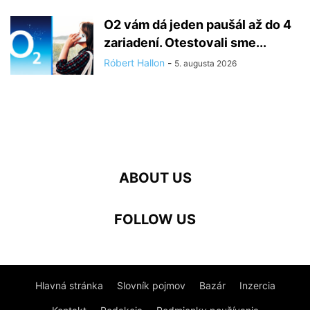
O2 vám dá jeden paušál až do 4
zariadení. Otestovali sme...
Róbert Hallon
-
5. augusta 2026
ABOUT US
FOLLOW US
Hlavná stránka
Slovník pojmov
Bazár
Inzercia