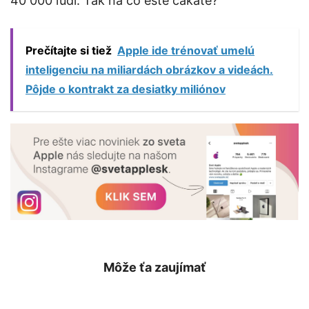
40 000 ľudí. Tak na čo ešte čakáte?
Prečítajte si tiež
Apple ide trénovať umelú
inteligenciu na miliardách obrázkov a videách.
Pôjde o kontrakt za desiatky miliónov
Môže ťa zaujímať