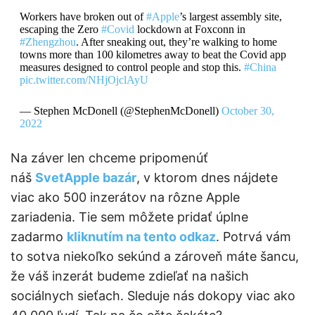
Workers have broken out of
#Apple
’s largest assembly site,
escaping the Zero
#Covid
lockdown at Foxconn in
#Zhengzhou
. After sneaking out, they’re walking to home
towns more than 100 kilometres away to beat the Covid app
measures designed to control people and stop this.
#China
pic.twitter.com/NHjOjclAyU
— Stephen McDonell (@StephenMcDonell)
October 30,
2022
Na záver len chceme pripomenúť
náš
SvetApple bazár
, v ktorom dnes nájdete
viac ako 500 inzerátov na rôzne Apple
zariadenia. Tie sem môžete pridať úplne
zadarmo
kliknutím na tento odkaz
. Potrvá vám
to sotva niekoľko sekúnd a zároveň máte šancu,
že váš inzerát budeme zdieľať na našich
sociálnych sieťach. Sleduje nás dokopy viac ako