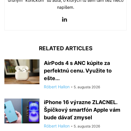
druhým "koníčkom" sú autá, o ktorých tu sem tam tiež niečo
napíšem.
RELATED ARTICLES
AirPods 4 s ANC kúpite za
perfektnú cenu. Využite to
ešte...
Róbert Hallon
-
5. augusta 2026
iPhone 16 výrazne ZLACNEL.
Špičkový smartfón Apple vám
bude dávať zmysel
Róbert Hallon
-
5. augusta 2026