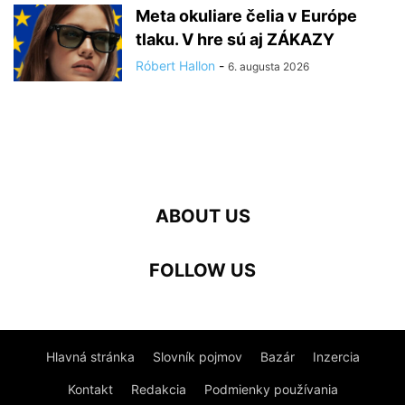
Meta okuliare čelia v Európe
tlaku. V hre sú aj ZÁKAZY
Róbert Hallon
-
6. augusta 2026
ABOUT US
FOLLOW US
Hlavná stránka
Slovník pojmov
Bazár
Inzercia
Kontakt
Redakcia
Podmienky používania