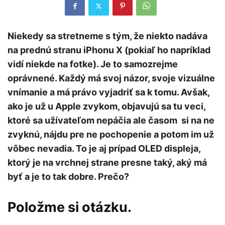
Niekedy sa stretneme s tým, že niekto nadáva
na prednú stranu iPhonu X (pokiaľ ho napríklad
vidí niekde na fotke). Je to samozrejme
oprávnené. Každý má svoj názor, svoje vizuálne
vnímanie a má právo vyjadriť sa k tomu. Avšak,
ako je už u Apple zvykom, objavujú sa tu veci,
ktoré sa užívateľom nepáčia ale časom si na ne
zvyknú, nájdu pre ne pochopenie a potom im už
vôbec nevadia. To je aj prípad OLED displeja,
ktorý je na vrchnej strane presne taký, aký má
byť a je to tak dobre. Prečo?
Položme si otázku.