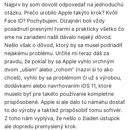
Najprv by som dovolil odpovedať na jednoduchú
otázku. Prečo urobilo Apple takýto krok? Kvôli
Face ID? Pochybujem. Dizajnéri boli vždy
posadnutí presnými tvarmi a prakticky všetko čo
sme na zariadení našli dávalo nejaký dôvod.
Nešlo však o dôvod, ktorý by sa musel podriadiť
nejakému problému. Určite mi teraz dáš za
pravdu, že pokiaľ by sa Apple vyhlo vrchným
dvom „ušiam“ alebo „rohom“ (nazvi si to ako
chceš), vyhlo by sa problémom či už s výrobou,
dodávkami alebo navrhovaním iOS 11, ktoré
muselo byť pre takéto používanie kompletne
prispôsobené. Apple si ale dalo tú námahu dostať
to do výroby a taktiež prispôsobiť tomu softvér.
Z toho nám vyplýva, že nešlo o žiaden ústupok
ale dopredu premyslený krok.