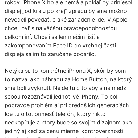
rokov. iPhone X ho ale nemá a pokiaľ by priniesol
displej „od kraju po kraj“ zpredu by sme možno
nevedeli povedať, o aké zariadenie ide. V Apple
chceli byť s najväčšou pravdepodobnosťou
celkom iní. Chceli sa len niečim líšiť a
zakomponovaním Face ID do vrchnej časti
displeja sa im to zaručene podarilo.
Netýka sa to konkrétne iPhonu X, skôr by som
to nazval ako náhradu za Home Button, na ktorý
sme boli zvyknutí. Nejde tu o to aby sme medzi
sebou rozoznávali jednotlivé iPhony. To bol
popravde problém aj pri predošlích generáciách.
Ide tu o to, priniesť telefón, ktorý nikto
neokopíruje a ktorý bude so svojim dizajnom ako
jediný aj keď za cenu miernej kontroverznosti.