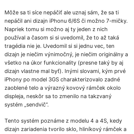
Môže sa ti síce nepáčiť ale uznaj sám, že sa ti
nepáčil ani dizajn iPhonu 6/6S či možno 7-mičky.
Napriek tomu si možno aj ty jeden z nich
používal a časom si si uvedomil, že to až taká
tragédia nie je. Uvedomil si si jednu vec, ten
dizajn je niečim výnimočný, je niečim originálny a
všetko na úkor funkcionality (presne taký by aj
dizajn vlastne mal byť). Inými slovami, kým prvé
iPhony po model 3GS charakterizovalo zadné
zaoblené telo a výrazný kovový rámček okolo
displeja, neskôr sa to zmenilo na takzvaný
systém „sendvič“.
Tento systém poznáme z modelu 4 a 4S, kedy
dizajn zariadenia tvorilo sklo, hliníkový rámček a