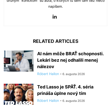
druhým "koníčkom" sú autá, o ktorých tu sem tam tiež niečo
napíšem.
RELATED ARTICLES
AI nám môže BRAŤ schopnosti.
Lekári bez nej odhalili menej
nálezov
Róbert Hallon
-
6. augusta 2026
Ted Lasso je SPÄŤ. 4. séria
prináša úplne nový tím
Róbert Hallon
-
6. augusta 2026