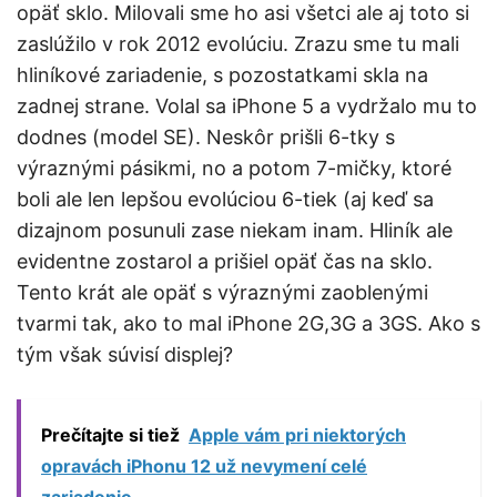
opäť sklo. Milovali sme ho asi všetci ale aj toto si
zaslúžilo v rok 2012 evolúciu. Zrazu sme tu mali
hliníkové zariadenie, s pozostatkami skla na
zadnej strane. Volal sa iPhone 5 a vydržalo mu to
dodnes (model SE). Neskôr prišli 6-tky s
výraznými pásikmi, no a potom 7-mičky, ktoré
boli ale len lepšou evolúciou 6-tiek (aj keď sa
dizajnom posunuli zase niekam inam. Hliník ale
evidentne zostarol a prišiel opäť čas na sklo.
Tento krát ale opäť s výraznými zaoblenými
tvarmi tak, ako to mal iPhone 2G,3G a 3GS. Ako s
tým však súvisí displej?
Prečítajte si tiež
Apple vám pri niektorých
opravách iPhonu 12 už nevymení celé