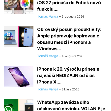
iOS 27 prináša do Fotiek novú
funkciu,...
Tomáš Varga
-
5. augusta 2026
Obrovský posun produktivity:
Apple pripravuje kopírovanie
obsahu medzi iPhonom a
Windows...
Tomáš Varga
-
4. augusta 2026
iPhone k 20. výročiu prinesie
najväčší REDIZAJN od čias
iPhonu X....
Tomáš Varga
-
31. júla 2026
WhatsApp zavádza dlho
očakávanú novinku. VOLANIE je