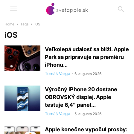
Home
Tags
IOS
iOS
Veľkolepá udalosť sa blíži. Apple
Park sa pripravuje na premiéru
iPhonu...
Tomáš Varga
-
6. augusta 2026
Výročný iPhone 20 dostane
OBROVSKÝ displej. Apple
testuje 6,4″ panel...
Tomáš Varga
-
5. augusta 2026
Apple konečne vypočul prosby: