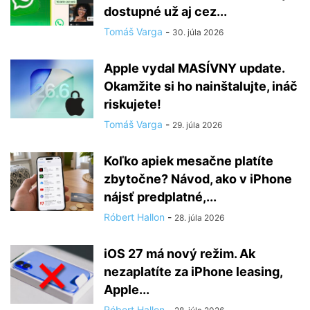
dostupné už aj cez...
Tomáš Varga
-
30. júla 2026
Apple vydal MASÍVNY update.
Okamžite si ho nainštalujte, ináč
riskujete!
Tomáš Varga
-
29. júla 2026
Koľko apiek mesačne platíte
zbytočne? Návod, ako v iPhone
nájsť predplatné,...
Róbert Hallon
-
28. júla 2026
iOS 27 má nový režim. Ak
nezaplatíte za iPhone leasing,
Apple...
Róbert Hallon
-