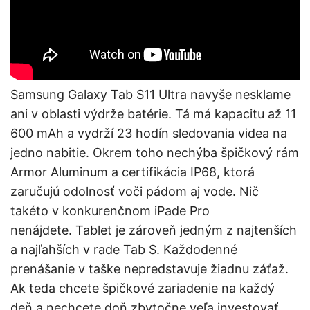
Samsung Galaxy Tab S11 Ultra navyše nesklame
ani v oblasti výdrže batérie. Tá má kapacitu až 11
600 mAh a vydrží 23 hodín sledovania videa na
jedno nabitie. Okrem toho nechýba špičkový rám
Armor Aluminum a certifikácia IP68, ktorá
zaručujú odolnosť voči pádom aj vode. Nič
takéto v konkurenčnom iPade Pro
nenájdete. Tablet je zároveň jedným z najtenších
a najľahších v rade Tab S. Každodenné
prenášanie v taške nepredstavuje žiadnu záťaž.
Ak teda chcete špičkové zariadenie na každý
deň a nechcete doň zbytočne veľa investovať,