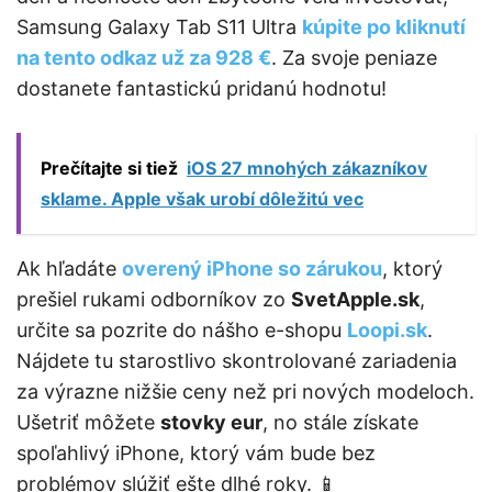
Samsung Galaxy Tab S11 Ultra
kúpite po kliknutí
na tento odkaz už za 928 €
. Za svoje peniaze
dostanete fantastickú pridanú hodnotu!
Prečítajte si tiež
iOS 27 mnohých zákazníkov
sklame. Apple však urobí dôležitú vec
Ak hľadáte
overený iPhone so zárukou
, ktorý
prešiel rukami odborníkov zo
SvetApple.sk
,
určite sa pozrite do nášho e-shopu
Loopi.sk
.
Nájdete tu starostlivo skontrolované zariadenia
za výrazne nižšie ceny než pri nových modeloch.
Ušetriť môžete
stovky eur
, no stále získate
spoľahlivý iPhone, ktorý vám bude bez
problémov slúžiť ešte dlhé roky. 📱