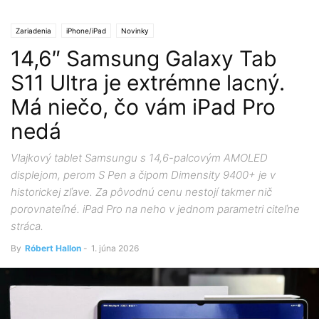
Zariadenia
iPhone/iPad
Novinky
14,6″ Samsung Galaxy Tab
S11 Ultra je extrémne lacný.
Má niečo, čo vám iPad Pro
nedá
Vlajkový tablet Samsungu s 14,6-palcovým AMOLED
displejom, perom S Pen a čipom Dimensity 9400+ je v
historickej zľave. Za pôvodnú cenu nestojí takmer nič
porovnateľné. iPad Pro na neho v jednom parametri citeľne
stráca.
By
Róbert Hallon
-
1. júna 2026