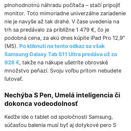
plnohodnotnú náhradu počítača – stačí pripojiť
monitor. Toto mimoriadne univerzálne zariadenie
nie je navyše až tak drahé. V čase uvedenia na
trh sa predávalo za približne 1 479 €, čo je
podobná cena, za akú dnes kúpite iPad Pro 12,9″
(M5).
Po kliknutí na tento odkaz sa však
Samsung Galaxy Tab S11 Ultra predáva už za
928 €
, takže na nákupe ušetríte obrovské
množstvo peňazí. Svoju voľbu pritom nebudete
ľutovať.
Nechýba S Pen, Umelá inteligencia či
dokonca vodeodolnosť
Keďže ide o tablet od spoločnosti Samsung,
súčasťou balenia musí byť aj dotykové pero S