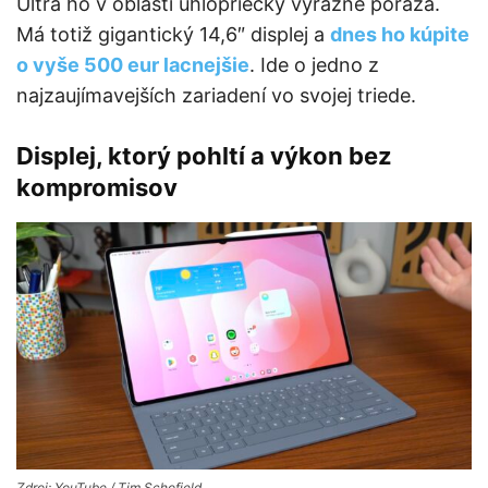
Ultra ho v oblasti uhlopriečky výrazne poráža.
Má totiž gigantický 14,6″ displej a
dnes ho kúpite
o vyše 500 eur lacnejšie
. Ide o jedno z
najzaujímavejších zariadení vo svojej triede.
Displej, ktorý pohltí a výkon bez
kompromisov
Zdroj: YouTube / Tim Schofield