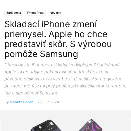
Zariadenia
iPhone/iPad
Novinky
Skladací iPhone zmení
priemysel. Apple ho chce
predstaviť skôr. S výrobou
pomôže Samsung
Chceli by ste iPhone so skladacím displejom? Spoločnosť
Apple sa ho údajne pokúsi uviesť na trh skôr, ako sa
pôvodne očakávalo. Na výrobu si už našla aj strategického
partnera, ktorý je na prvý pohľad jej najväčším konkurentom.
Ide o spoločnosť Samsung.
By
Róbert Hallon
-
23. júla 2024