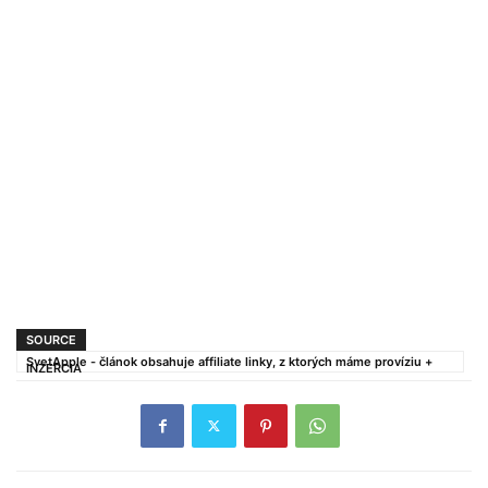
SOURCE
SvetApple - článok obsahuje affiliate linky, z ktorých máme províziu +
INZERCIA