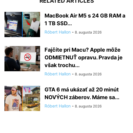
RELATED ARTICLES
MacBook Air M5 s 24 GB RAM a
1 TB SSD...
Róbert Hallon
-
8. augusta 2026
Fajčíte pri Macu? Apple môže
ODMIETNUŤ opravu. Pravda je
však trochu...
Róbert Hallon
-
8. augusta 2026
GTA 6 má ukázať až 20 minút
NOVÝCH záberov. Máme sa...
Róbert Hallon
-
8. augusta 2026