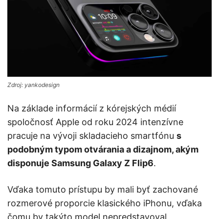
Zdroj: yankodesign
Na základe informácií z kórejských médií
spoločnosť Apple od roku 2024 intenzívne
pracuje na vývoji skladacieho smartfónu
s
podobným typom otvárania a dizajnom, akým
disponuje Samsung Galaxy Z Flip6
.
Vďaka tomuto prístupu by mali byť zachované
rozmerové proporcie klasického iPhonu, vďaka
čomu by takýto model nepredstavoval