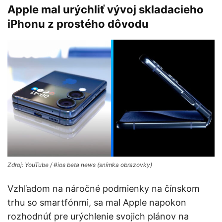
Apple mal urýchliť vývoj skladacieho
iPhonu z prostého dôvodu
Zdroj: YouTube / #ios beta news (snímka obrazovky)
Vzhľadom na náročné podmienky na čínskom
trhu so smartfónmi, sa mal Apple napokon
rozhodnúť pre urýchlenie svojich plánov na