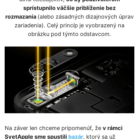
sprístupnilo väčšie priblíženie bez
rozmazania
(alebo zásadných dizajnových úprav
zariadenia). Celý princíp je vyobrazený na
obrázku pod týmto odstavcom.
Na záver len chceme pripomenúť, že
v rámci
SvetApple sme spustili
bazár
, ktorý sa už