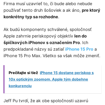
Firma musí uzavrieť to, či bude alebo nebude
používať tento druh šošoviek a ak áno,
pre ktorý
konkrétny typ sa rozhodne
.
Ak budú komponenty schválené, spoločnosť
Apple zahrnie periskopový objektív
len do
špičkových iPhonov s označením Pro
. Ich
predpokladané názvy sú zatiaľ
iPhone 15 Pro
a
iPhone 15 Pro Max. Všetko sa však môže zmeniť.
Prečítajte si tiež
iPhone 15 dostane periskop s
10x optickým zoomom. Apple tým dobehne
konkurenciu
Jeff Pu tvrdí, že ak obe spoločnosti uzavrú