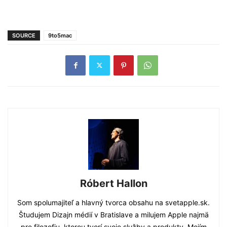
SOURCE
9to5mac
Róbert Hallon
Som spolumajiteľ a hlavný tvorca obsahu na svetapple.sk.
Študujem Dizajn médií v Bratislave a milujem Apple najmä
pre filozofiu, ktorou tvorí svoje služby a produkty. Mojím