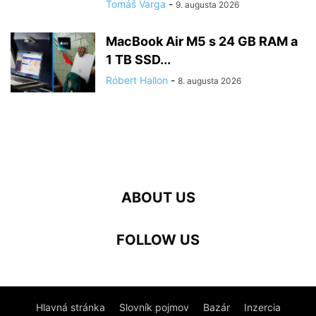
Tomáš Varga
-
9. augusta 2026
MacBook Air M5 s 24 GB RAM a
1 TB SSD...
Róbert Hallon
-
8. augusta 2026
ABOUT US
FOLLOW US
Hlavná stránka
Slovník pojmov
Bazár
Inzercia