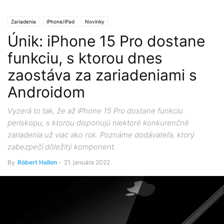
Zariadenia
iPhone/iPad
Novinky
Únik: iPhone 15 Pro dostane
funkciu, s ktorou dnes
zaostáva za zariadeniami s
Androidom
Vyzerá to tak, že až iPhone 15 Pro dostane funkciu
periskopu, s ktorou disponujú niektoré konkurenčné
zariadenia už viac ako rok. Poznáme dodávateľa, ktorý
zabezpečí dôležitý komponent.
By
Róbert Hallon
-
21. januára 2022