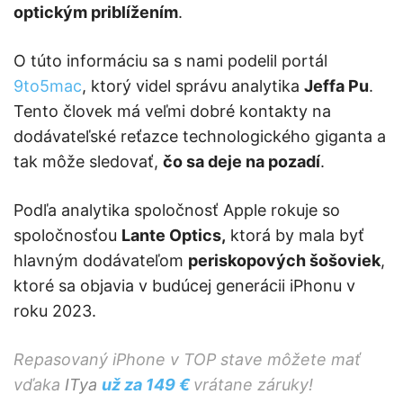
optickým priblížením
.
O túto informáciu sa s nami podelil portál
9to5mac
, ktorý videl správu analytika
Jeffa Pu
.
Tento človek má veľmi dobré kontakty na
dodávateľské reťazce technologického giganta a
tak môže sledovať,
čo sa deje na pozadí
.
Podľa analytika spoločnosť Apple rokuje so
spoločnosťou
Lante Optics,
ktorá by mala byť
hlavným dodávateľom
periskopových šošoviek
,
ktoré sa objavia v budúcej generácii iPhonu v
roku 2023.
Repasovaný iPhone v TOP stave môžete mať
vďaka
ITya
už za 149 €
vrátane záruky!