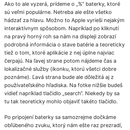
Ako to ale vyzerá, prídeme o „%“ baterky, ktoré
sú veľmi populárne. Netreba ale ešte všetko
hádzať za hlavu. Možno to Apple vyrieši nejakým
interaktívnym spôsobom. Napríklad po kliknutí
na pravý horný roh sa nám na displeji zobrazí
podrobná informácia o stave batérie a teoreticky
tiež o tom, ktoré aplikácie z nej úplne najviac
čerpajú. Na ľavej strane potom nájdeme čas a
lokalizačné služby (ikonku, ktorú všetci dobre
poznáme). Ľavá strana bude ale dôležitá aj z
používateľského hľadiska. Na fotke nižšie budeš
vidieť napríklad tlačidlo „search“. Niekedy by sa
tu tak teoreticky mohlo objaviť takéto tlačidlo.
Po pripojení baterky sa samozrejme dočkáme
obľúbeného zvuku, ktorý nám ešte raz prezradí,