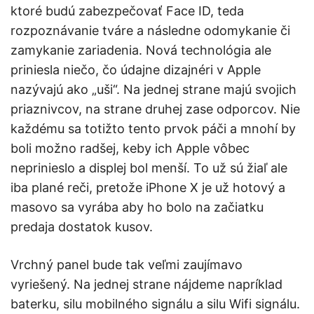
ktoré budú zabezpečovať Face ID, teda
rozpoznávanie tváre a následne odomykanie či
zamykanie zariadenia. Nová technológia ale
priniesla niečo, čo údajne dizajnéri v Apple
nazývajú ako „uši“. Na jednej strane majú svojich
priaznivcov, na strane druhej zase odporcov. Nie
každému sa totižto tento prvok páči a mnohí by
boli možno radšej, keby ich Apple vôbec
neprinieslo a displej bol menší. To už sú žiaľ ale
iba plané reči, pretože iPhone X je už hotový a
masovo sa vyrába aby ho bolo na začiatku
predaja dostatok kusov.
Vrchný panel bude tak veľmi zaujímavo
vyriešený. Na jednej strane nájdeme napríklad
baterku, silu mobilného signálu a silu Wifi signálu.