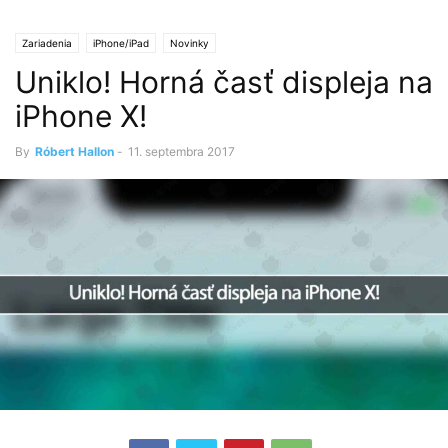
Zariadenia
iPhone/iPad
Novinky
Uniklo! Horná časť displeja na
iPhone X!
By
Róbert Hallon
-
11. septembra 2017