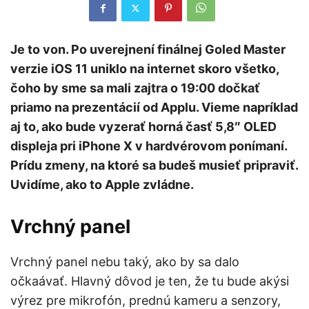
Je to von. Po uverejnení finálnej Goled Master
verzie iOS 11 uniklo na internet skoro všetko,
čoho by sme sa mali zajtra o 19:00 dočkať
priamo na prezentácií od Applu. Vieme napríklad
aj to, ako bude vyzerať horná časť 5,8″ OLED
displeja pri iPhone X v hardvérovom ponímaní.
Prídu zmeny, na ktoré sa budeš musieť pripraviť.
Uvidíme, ako to Apple zvládne.
Vrchný panel
Vrchný panel nebu taký, ako by sa dalo
očkaávať. Hlavný dôvod je ten, že tu bude akýsi
výrez pre mikrofón, prednú kameru a senzory,