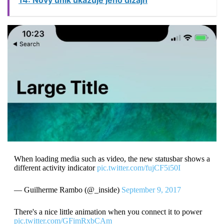
14: Nový únik ukazuje jeho dizajn
When loading media such as video, the new statusbar shows a
different activity indicator
pic.twitter.com/fujCF5i50I
— Guilherme Rambo (@_inside)
September 9, 2017
There's a nice little animation when you connect it to power
pic.twitter.com/GFimRxbCAm