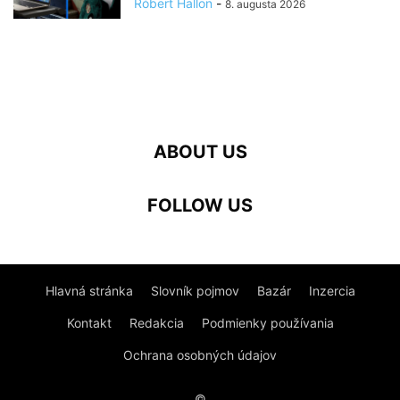
Róbert Hallon
-
8. augusta 2026
ABOUT US
FOLLOW US
Hlavná stránka
Slovník pojmov
Bazár
Inzercia
Kontakt
Redakcia
Podmienky používania
Ochrana osobných údajov
©