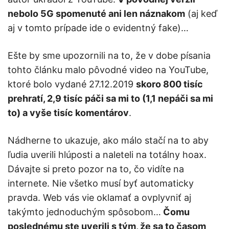
nebolo 5G spomenuté ani len náznakom
(aj keď
aj v tomto prípade ide o evidentný fake)…
Ešte by sme upozornili na to, že v dobe písania
tohto článku malo pôvodné video na YouTube,
ktoré bolo vydané 27.12.2019
skoro 800 tisíc
prehratí, 2,9 tisíc páči sa mi to (1,1 nepáči sa mi
to) a vyše tisíc komentárov
.
Nádherne to ukazuje, ako málo stačí na to aby
ľudia uverili hlúposti a naleteli na totálny hoax.
Dávajte si preto pozor na to, čo vidíte na
internete. Nie všetko musí byť automaticky
pravda. Web vás vie oklamať a ovplyvniť aj
takýmto jednoduchým spôsobom…
Čomu
poslednému ste uverili s tým, že sa to časom