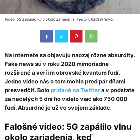
Video: 5G zapálilo vlnu okolo zariadenia, keď prichádzal hovor.
Na internete sa objavujú naozaj rôzne absurdity.
Fake news sú v roku 2020 mimoriadne
rozšírené a verí im obrovské kvantum ľudí.
Jedno video nás o tom mohlo pred pár dňami
presvedčiť. Bolo
pridané na Twitter
a v podstate
za necelých 5 dní ho videlo viac ako 750 000
ľudí. Absurdné je už vo svojom základe.
Falošné video:
5G zapálilo vlnu
okolo zariadenia, keď