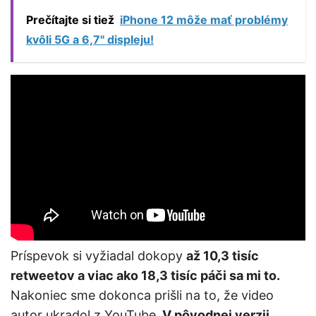
Prečítajte si tiež
iPhone 12 môže mať problémy
kvôli 5G a 6,7" displeju!
Príspevok si vyžiadal dokopy
až 10,3 tisíc
retweetov a viac ako 18,3 tisíc páči sa mi to.
Nakoniec sme dokonca prišli na to, že video
autor ukradol z YouTube.
V pôvodnej verzii