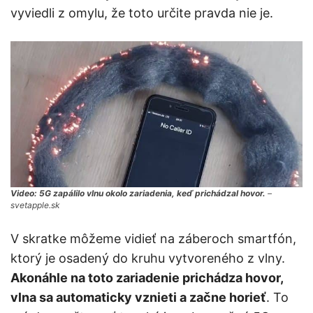
vyviedli z omylu, že toto určite pravda nie je.
Video: 5G zapálilo vlnu okolo zariadenia, keď prichádzal hovor.
–
svetapple.sk
V skratke môžeme vidieť na záberoch smartfón,
ktorý je osadený do kruhu vytvoreného z vlny.
Akonáhle na toto zariadenie prichádza hovor,
vlna sa automaticky vznieti a začne horieť
. To