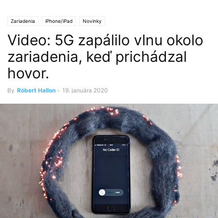
Zariadenia
iPhone/iPad
Novinky
Video: 5G zapálilo vlnu okolo
zariadenia, keď prichádzal
hovor.
By
Róbert Hallon
-
19. januára 2020