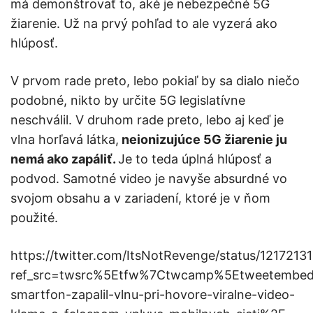
má demonštrovať to, aké je nebezpečné 5G
žiarenie. Už na prvý pohľad to ale vyzerá ako
hlúposť.
V prvom rade preto, lebo pokiaľ by sa dialo niečo
podobné, nikto by určite 5G legislatívne
neschválil. V druhom rade preto, lebo aj keď je
vlna horľavá látka,
neionizujúce 5G žiarenie ju
nemá ako zapáliť.
Je to teda úplná hlúposť a
podvod. Samotné video je navyše absurdné vo
svojom obsahu a v zariadení, ktoré je v ňom
použité.
https://twitter.com/ItsNotRevenge/status/121721
ref_src=twsrc%5Etfw%7Ctwcamp%5Etweetembed%
smartfon-zapalil-vlnu-pri-hovore-viralne-video-