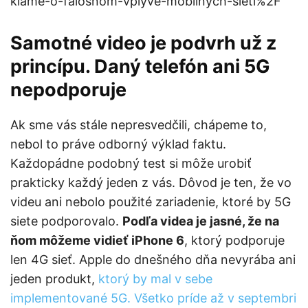
klame-o-falosnom-vplyve-mobilnych-sieti%2F
Samotné video je podvrh už z
princípu
. Daný telefón ani 5G
nepodporuje
Ak sme vás stále nepresvedčili, chápeme to,
nebol to práve odborný výklad faktu.
Každopádne podobný test si môže urobiť
prakticky každý jeden z vás. Dôvod je ten, že vo
videu ani nebolo použité zariadenie, ktoré by 5G
siete podporovalo.
Podľa videa je jasné, že na
ňom môžeme vidieť iPhone 6
, ktorý podporuje
len 4G sieť. Apple do dnešného dňa nevyrába ani
jeden produkt,
ktorý by mal v sebe
implementované 5G. Všetko príde až v septembri