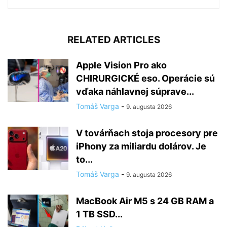
RELATED ARTICLES
Apple Vision Pro ako
CHIRURGICKÉ eso. Operácie sú
vďaka náhlavnej súprave...
Tomáš Varga
-
9. augusta 2026
V továrňach stoja procesory pre
iPhony za miliardu dolárov. Je
to...
Tomáš Varga
-
9. augusta 2026
MacBook Air M5 s 24 GB RAM a
1 TB SSD...