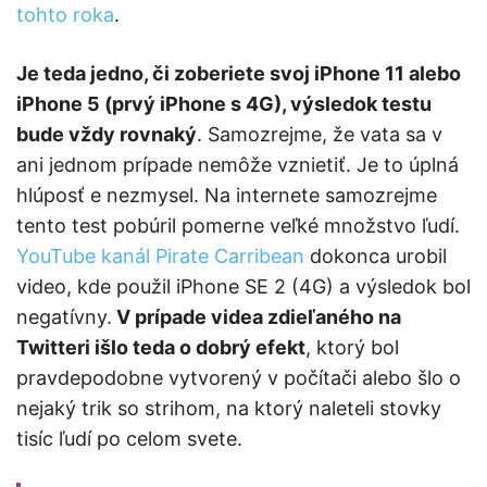
tohto roka
.
Je teda jedno, či zoberiete svoj iPhone 11 alebo
iPhone 5 (prvý iPhone s 4G), výsledok testu
bude vždy rovnaký
. Samozrejme, že vata sa v
ani jednom prípade nemôže vznietiť. Je to úplná
hlúposť e nezmysel. Na internete samozrejme
tento test pobúril pomerne veľké množstvo ľudí.
YouTube kanál Pirate Carribean
dokonca urobil
video, kde použil iPhone SE 2 (4G) a výsledok bol
negatívny.
V prípade videa zdieľaného na
Twitteri išlo teda o dobrý efekt
, ktorý bol
pravdepodobne vytvorený v počítači alebo šlo o
nejaký trik so strihom, na ktorý naleteli stovky
tisíc ľudí po celom svete.