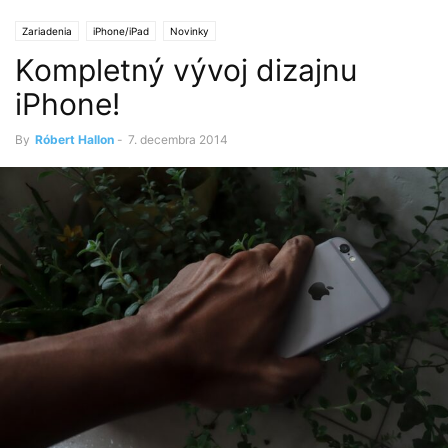
Zariadenia
iPhone/iPad
Novinky
Kompletný vývoj dizajnu
iPhone!
By
Róbert Hallon
-
7. decembra 2014