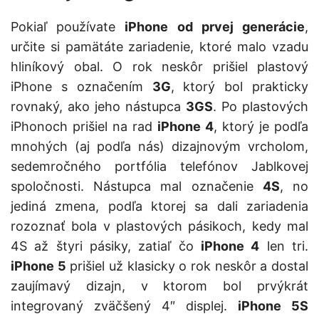
Pokiaľ používate
iPhone od prvej generácie
,
určite si pamätáte zariadenie, ktoré malo vzadu
hliníkový obal. O rok neskôr prišiel plastový
iPhone s označením
3G
, ktorý bol prakticky
rovnaký, ako jeho nástupca
3GS
. Po plastových
iPhonoch prišiel na rad
iPhone 4
, ktorý je podľa
mnohých (aj podľa nás) dizajnovým vrcholom,
sedemročného portfólia telefónov Jablkovej
spoločnosti. Nástupca mal označenie
4S
, no
jediná zmena, podľa ktorej sa dali zariadenia
rozoznať bola v plastových pásikoch, kedy mal
4S až štyri pásiky, zatiaľ čo
iPhone 4
len tri.
iPhone 5
prišiel už klasicky o rok neskôr a dostal
zaujímavý dizajn, v ktorom bol prvýkrát
integrovaný zväčšený 4″ displej.
iPhone 5S