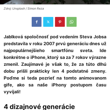
Zdroj: Unsplash / Simon Reza
Jablková spoločnosť pod vedením Steva Jobsa
predstavila v roku 2007 prvú generáciu dnes už
najpopulárnejšieho smartfónu sveta. Ide
konkrétne o iPhone, ktorý sa za 7 rokov výrazne
zmenil. Zaujímavé je však to, že za túto dlhú
dobu prišli prakticky len 4 podstatné zmeny.
Poďme si teda pozrieť na tomto animovanom
gife, ako sa naše iPhony postupom času
vyvíjali!
4 dizajnové generácie