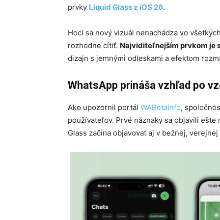
prvky
Liquid Glass z iOS 26
.
Hoci sa nový vizuál nenachádza vo všetkých
rozhodne cítiť.
Najviditeľnejším prvkom je s
dizajn s jemnými odleskami a efektom rozma
WhatsApp prináša vzhľad po vz
Ako upozornil portál
WABetaInfo
, spoločnos
používateľov. Prvé náznaky sa objavili ešte 
Glass začína objavovať aj v bežnej, verejnej