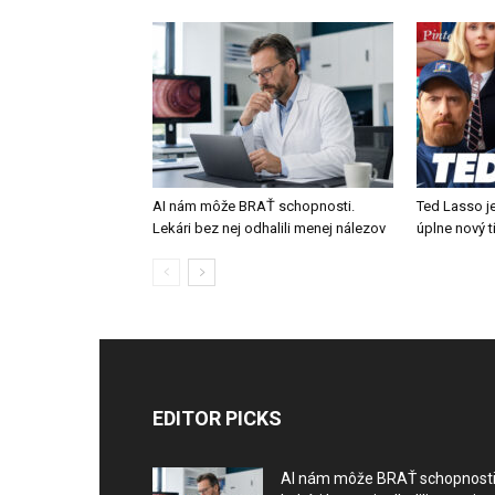
AI nám môže BRAŤ schopnosti.
Ted Lasso je
Lekári bez nej odhalili menej nálezov
úplne nový 
EDITOR PICKS
AI nám môže BRAŤ schopnosti