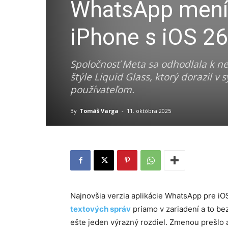
WhatsApp mení 
iPhone s iOS 26
Spoločnosť Meta sa odhodlala k ne
štýle Liquid Glass, ktorý dorazil v
používateľom.
By
Tomáš Varga
-
11. októbra 2025
Najnovšia verzia aplikácie WhatsApp pre iO
textových správ
priamo v zariadení a to bez
ešte jeden výrazný rozdiel. Zmenou prešlo a