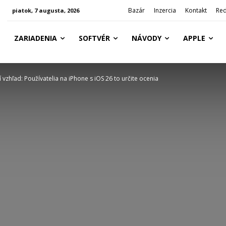
Bazár
Inzercia
Kontakt
Red
piatok, 7 augusta, 2026
ZARIADENIA
SOFTVÉR
NÁVODY
APPLE
zhľad: Používatelia na iPhone s iOS 26 to určite ocenia