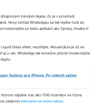
 dizajnovým trendom Apple, čo je v prostredí
jné. Nový vzhľad WhatsAppu sa tak lepšie hodí do
prirodzenejšie po boku aplikácií ako Správy, Hudba či
iquid Glass efekt, nezúfajte. Aktualizácia je už na
viť aj u vás. WhatsApp tak konečne pôsobí modernejšie
 Applu.
per funkciu pre iPhone. Po rokoch začne
 v ktorom nájdete viac ako 1100 inzerátov na rôzne
plne zadarmo
kliknutím na tento odkaz
.