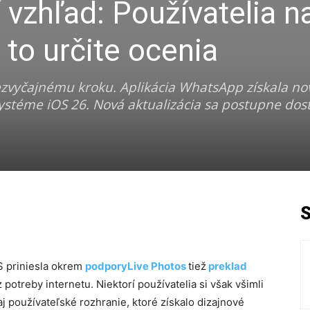
vzhľad: Používatelia n
 to určite ocenia
zvyčajnému kroku. Aplikácia WhatsApp získala nov
 systéme iOS 26. Nová aktualizácia sa postupne dos
S priniesla okrem
podporyLive Photos
tiež
preklad
 potreby internetu. Niektorí používatelia si však všimli
j používateľské rozhranie, ktoré získalo dizajnové