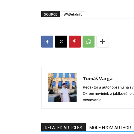
SOURCE
WABetaInfo
Tomáš Varga
Redaktor a autor obsahu na sve
Okrem noviniek z jablkového s
cestovanie.
RELATED ARTICLES
MORE FROM AUTHOR