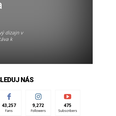
a
ý dizajn v
táva k
SLEDUJ NÁS
43,257
9,272
475
Fans
Followers
Subscribers