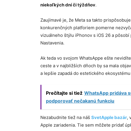
niekoľkých dní či týždňov
.
Zaujímavé je, že Meta sa takto prispôsobuje
konkurenčných platforiem pomerne nezvyča
vizuálneho štýlu iPhonov s iOS 26 a pôsobí 
Nastavenia.
Ak teda vo svojom WhatsAppe ešte nevidíte L
ceste a v najbližších dňoch by sa mala obja
a lepšie zapadá do estetického ekosystému
Prečítajte si tiež
WhatsApp pridáva su
podporovať nečakanú funkciu
Nezabudnite tiež na náš
SvetApple bazár
,
Apple zariadenia. Tie sem môžete pridať ú