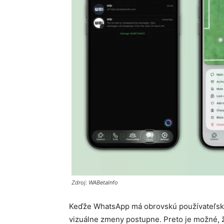
Zdroj: WABetaInfo
Keďže WhatsApp má obrovskú používateľskú
vizuálne zmeny postupne. Preto je možné, ž