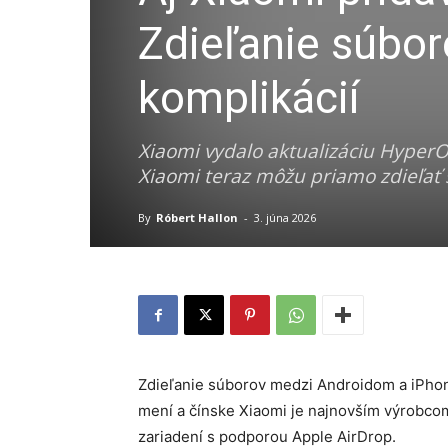
Zdieľanie súbo
komplikácií
Xiaomi vydalo aktualizáciu HyperO
Xiaomi teraz môžu priamo zdieľať
By
Róbert Hallon
-
3. júna 2026
Zdieľanie súborov medzi Androidom a iPho
mení a čínske Xiaomi je najnovším výrobcom
zariadení s podporou Apple AirDrop.