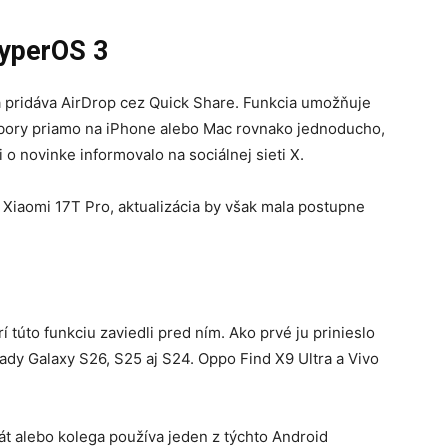
HyperOS 3
á pridáva AirDrop cez Quick Share. Funkcia umožňuje
úbory priamo na iPhone alebo Mac rovnako jednoducho,
 o novinke informovalo na sociálnej sieti X.
Xiaomi 17T Pro, aktualizácia by však mala postupne
í túto funkciu zaviedli pred ním. Ako prvé ju prinieslo
dy Galaxy S26, S25 aj S24. Oppo Find X9 Ultra a Vivo
át alebo kolega používa jeden z týchto Android