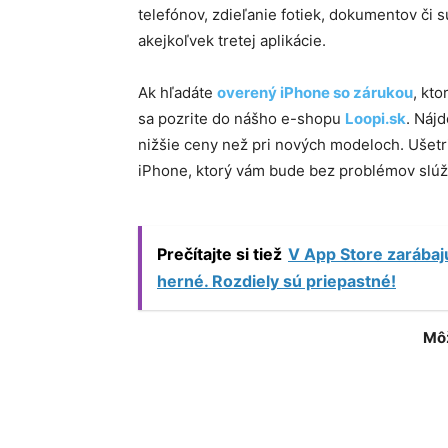
telefónov, zdieľanie fotiek, dokumentov či 
akejkoľvek tretej aplikácie.
Ak hľadáte
overený iPhone so zárukou
, kt
sa pozrite do nášho e-shopu
Loopi.sk
. Náj
nižšie ceny než pri nových modeloch. Ušet
iPhone, ktorý vám bude bez problémov slúžiť
Prečítajte si tiež
V App Store zarábaj
herné. Rozdiely sú priepastné!
Môž