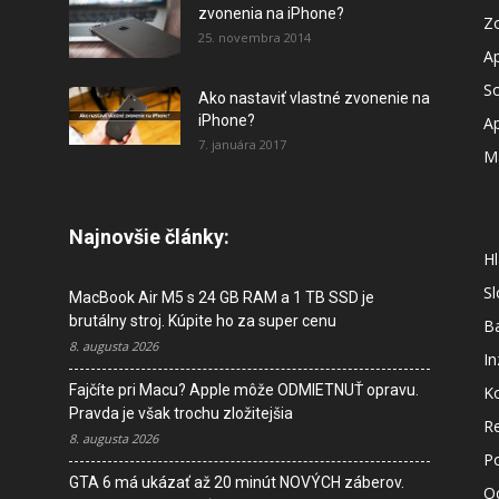
zvonenia na iPhone?
Z
25. novembra 2014
A
So
Ako nastaviť vlastné zvonenie na
iPhone?
A
7. januára 2017
M
Najnovšie články:
Hl
S
MacBook Air M5 s 24 GB RAM a 1 TB SSD je
brutálny stroj. Kúpite ho za super cenu
B
8. augusta 2026
In
Fajčíte pri Macu? Apple môže ODMIETNUŤ opravu.
K
Pravda je však trochu zložitejšia
R
8. augusta 2026
P
GTA 6 má ukázať až 20 minút NOVÝCH záberov.
O