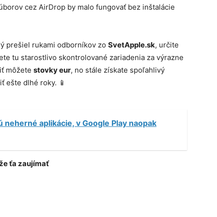
súborov cez AirDrop by malo fungovať bez inštalácie
orý prešiel rukami odborníkov zo
SvetApple.sk
, určite
dete tu starostlivo skontrolované zariadenia za výrazne
riť môžete
stovky eur
, no stále získate spoľahlivý
 ešte dlhé roky. 📱
ú neherné aplikácie, v Google Play naopak
e ťa zaujímať