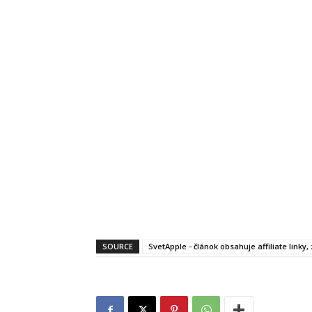
SOURCE
SvetApple - článok obsahuje affiliate linky