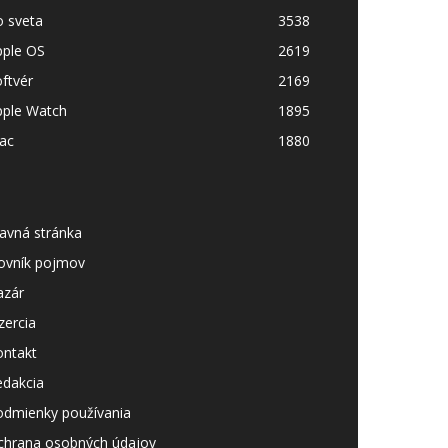
o sveta
3538
pple OS
2619
ftvér
2169
pple Watch
1895
ac
1880
avná stránka
lovník pojmov
azár
zercia
ontakt
edakcia
odmienky používania
chrana osobných údajov