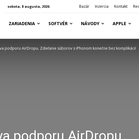
Bazár
Inzercia
Kontakt
Re
sobota, 8 augusta, 2026
ZARIADENIA
SOFTVÉR
NÁVODY
APPLE
áva podporu AirDropu. Zdieľanie súborov s iPhonom konečne bez komplikácií
va podporu AirDropu.