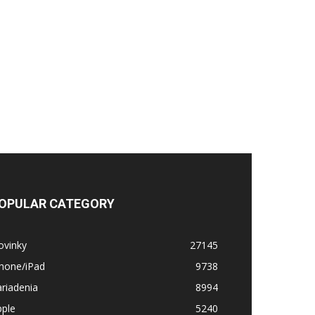
OPULAR CATEGORY
ovinky
27145
Phone/iPad
9738
riadenia
8994
pple
5240