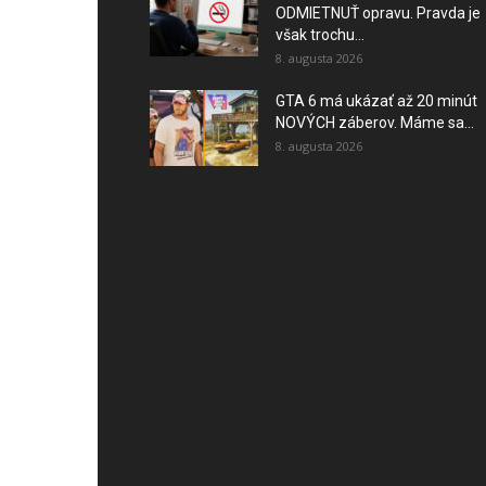
ODMIETNUŤ opravu. Pravda je
však trochu...
8. augusta 2026
GTA 6 má ukázať až 20 minút
NOVÝCH záberov. Máme sa...
8. augusta 2026