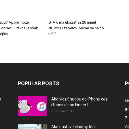
 Macu? Apple môže
GTA 6 má ukázať až 20 minút
pravu. Pravda je však
NOVÝCH záberov. Máme sa na čo
ejšia
tešiť
POPULAR POSTS
P
a
Ako vložiť hudbu do iPhonu cez
N
iTunes alebo Finder?
i
6. januára 2017
Za
A
Ako nastaviť vlastný tón