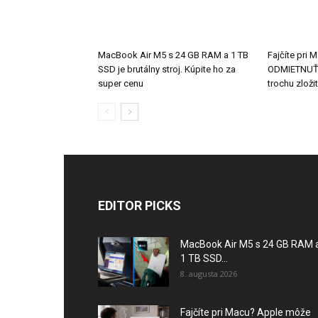
MacBook Air M5 s 24 GB RAM a 1 TB
Fajčíte pri
SSD je brutálny stroj. Kúpite ho za
ODMIETNUŤ o
super cenu
trochu zložit
EDITOR PICKS
MacBook Air M5 s 24 GB RAM 
1 TB SSD...
8. augusta 2026
Fajčíte pri Macu? Apple môže