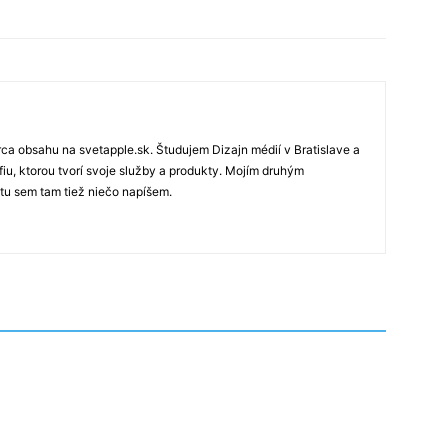
rca obsahu na svetapple.sk. Študujem Dizajn médií v Bratislave a
fiu, ktorou tvorí svoje služby a produkty. Mojím druhým
 tu sem tam tiež niečo napíšem.