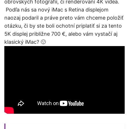
obrovských fotografií, či renderovaní 4K videa.
Podľa nás sa nový iMac s Retina displejom
naozaj podaril a práve preto vám chceme položiť
otázku, či by ste boli ochotní priplatiť si za tento
5K displej približne 700 €, alebo vám vystačí aj
klasický iMac? 🙂