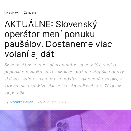
Novinky
Zo sveta
AKTUÁLNE: Slovenský
operátor mení ponuku
paušálov. Dostaneme viac
volaní aj dát
Slovenskí telekomunikační operátori sa neustále snažia
pripraviť pre svojich zákazníkov čo možno najlepšie ponuky
služieb. Jeden z nich teraz predstavil vynovené paušály, v
ktorých sa nachádza viac volaní aj mobilných dát. Zákazníci
sa potešia.
By
Róbert Hallon
-
26. augusta 2023