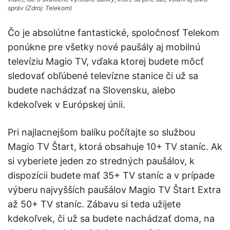
správ (Zdroj: Telekom)
Čo je absolútne fantastické, spoločnosť Telekom
ponúkne pre všetky nové paušály aj mobilnú
televíziu Magio TV, vďaka ktorej budete môcť
sledovať obľúbené televízne stanice či už sa
budete nachádzať na Slovensku, alebo
kdekoľvek v Európskej únii.
Pri najlacnejšom balíku počítajte so službou
Magio TV Štart, ktorá obsahuje 10+ TV staníc. Ak
si vyberiete jeden zo stredných paušálov, k
dispozícii budete mať 35+ TV staníc a v prípade
výberu najvyšších paušálov Magio TV Štart Extra
až 50+ TV staníc. Zábavu si teda užijete
kdekoľvek, či už sa budete nachádzať doma, na