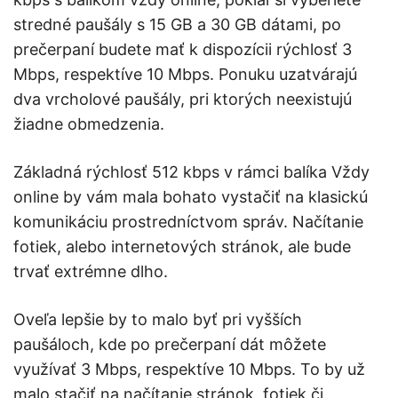
stredné paušály s 15 GB a 30 GB dátami, po
prečerpaní budete mať k dispozícii rýchlosť 3
Mbps, respektíve 10 Mbps. Ponuku uzatvárajú
dva vrcholové paušály, pri ktorých neexistujú
žiadne obmedzenia.
Základná rýchlosť 512 kbps v rámci balíka Vždy
online by vám mala bohato vystačiť na klasickú
komunikáciu prostredníctvom správ. Načítanie
fotiek, alebo internetových stránok, ale bude
trvať extrémne dlho.
Oveľa lepšie by to malo byť pri vyšších
paušáloch, kde po prečerpaní dát môžete
využívať 3 Mbps, respektíve 10 Mbps. To by už
malo stačiť na načítanie stránok, fotiek či