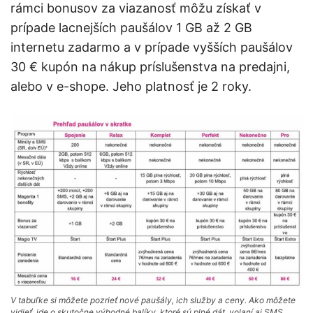
rámci bonusov za viazanosť môžu získať v
prípade lacnejších paušálov 1 GB až 2 GB
internetu zadarmo a v prípade vyšších paušálov
30 € kupón na nákup príslušenstva na predajni,
alebo v e-shope. Jeho platnosť je 2 roky.
V tabuľke si môžete pozrieť nové paušály, ich služby a ceny. Ako môžete
vidieť, ide o skutočne výhodné balíky, ktoré sú plné dát, volaní aj SMS