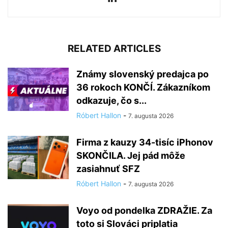
RELATED ARTICLES
Známy slovenský predajca po
36 rokoch KONČÍ. Zákazníkom
odkazuje, čo s...
Róbert Hallon
-
7. augusta 2026
Firma z kauzy 34-tisíc iPhonov
SKONČILA. Jej pád môže
zasiahnuť SFZ
Róbert Hallon
-
7. augusta 2026
Voyo od pondelka ZDRAŽIE. Za
toto si Slováci priplatia