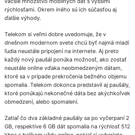
väčšie množstvo mobilných dát s vyššími
rýchlosťami. Okrem iného sú ich súčasťou aj
ďalšie výhody.
Telekom si veľmi dobre uvedomuje, že v
dnešnom modernom svete chcú byť najmä mladí
ľudia neustále pripojení na internete. Aj preto
každý nový paušál ponúka možnosť, ako zostať
neustále online vďaka neobmedzeným dátam,
ktoré sa v prípade prekročenia bežného objemu
spomalia. Telekom dokonca predstavil aj paušály,
ktoré ponúkajú nekonečné dáta bez akýchkoľvek
obmedzení, alebo spomalení.
Zatiaľ čo dva základné paušály sa po vyčerpaní 2
GB, respektíve 6 GB dát spomalia na rýchlosť 512
kbps s balíkom vždy online, pokiaľ si vyberiete