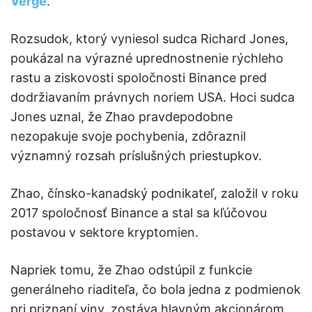
Verge
.
Rozsudok, ktorý vyniesol sudca Richard Jones,
poukázal na výrazné uprednostnenie rýchleho
rastu a ziskovosti spoločnosti Binance pred
dodržiavaním právnych noriem USA. Hoci sudca
Jones uznal, že Zhao pravdepodobne
nezopakuje svoje pochybenia, zdôraznil
významný rozsah príslušných priestupkov.
Zhao, čínsko-kanadský podnikateľ, založil v roku
2017 spoločnosť Binance a stal sa kľúčovou
postavou v sektore kryptomien.
Napriek tomu, že Zhao odstúpil z funkcie
generálneho riaditeľa, čo bola jedna z podmienok
pri priznaní viny, zostáva hlavným akcionárom