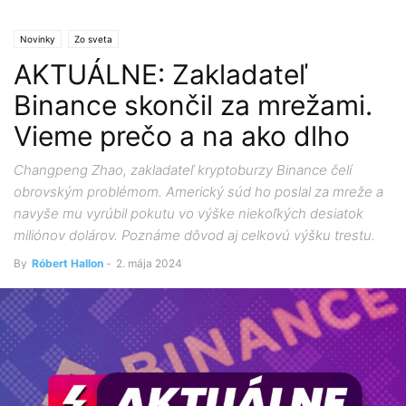
Novinky
Zo sveta
AKTUÁLNE: Zakladateľ
Binance skončil za mrežami.
Vieme prečo a na ako dlho
Changpeng Zhao, zakladateľ kryptoburzy Binance čelí
obrovským problémom. Americký súd ho poslal za mreže a
navyše mu vyrúbil pokutu vo výške niekoľkých desiatok
miliónov dolárov. Poznáme dôvod aj celkovú výšku trestu.
By
Róbert Hallon
-
2. mája 2024