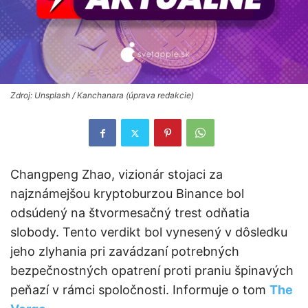
Zdroj: Unsplash / Kanchanara (úprava redakcie)
Changpeng Zhao, vizionár stojaci za
najznámejšou kryptoburzou Binance bol
odsúdený na štvormesačný trest odňatia
slobody. Tento verdikt bol vynesený v dôsledku
jeho zlyhania pri zavádzaní potrebných
bezpečnostných opatrení proti praniu špinavých
peňazí v rámci spoločnosti. Informuje o tom
The