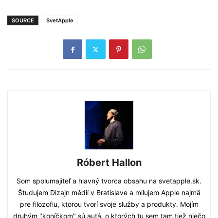
SOURCE
SvetApple
Róbert Hallon
Som spolumajiteľ a hlavný tvorca obsahu na svetapple.sk.
Študujem Dizajn médií v Bratislave a milujem Apple najmä
pre filozofiu, ktorou tvorí svoje služby a produkty. Mojím
druhým "koníčkom" sú autá, o ktorých tu sem tam tiež niečo