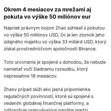
Okrem 4 mesiacov za mrežami aj
pokuta vo výške 50 miliónov eur
Napriek právnym bojom Zhao súhlasil s pokutou
vo výške 50 miliónov USD, čo je len zlomok jeho
údajného majetku vo výške 33 miliárd USD, ktorý
získal prostredníctvom spoločnosti Binance.
Toto urovnanie je spojené s dohodou, že nebude
namietať voči žiadnemu rozsudku, ktorý
nepresiahne 18 mesiacov.
Zhaov prípad slúži ako jasná pripomienka
regulačných povinností, ktoré sú spojené s
vedením globálnej finančnej platformy, a
zdôrazňuje pretrvávajúce napätie medzi